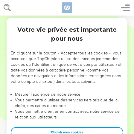
Votre vie privée est importante
pour nous
NE MANQUEZ PAS L’ÉVÉNEMENT
En cliquant sur le bouton « Accepter tous les cookies », vous
DE L’ANNÉE !
acceptez que TopChrétien utilise des traceurs (comme des
cookies ou l'identifiant unique de votre compte utilisateur) et
ET SI LEURS ERREURS POUVAIENT VOUS ÉVITER LES
traite vos données à caractère personnel (comme vos
VOTRES ?
données de navigation et les informations renseignées dans
votre compte utilisateur) dans les buts suivants :
On admire souvent les leaders pour leurs réussites, leur impact,
leur foi ou leur vision. Mais on voit moins les doutes, les erreurs
Mesurer l'audience de notre service
Vous permettre d'utiliser des services tiers tels que de la
et les saisons difficiles qu'ils ont traversés, alors même que ce
vidéo, des cartes du monde…
sont elles qui les ont façonnés.
Vous permettre d'entrer en contact avec notre service de
relation aux utilisateurs.
Dans cette conférence, leaders, entrepreneurs, et responsables
reviennent sur les erreurs marquantes de leur parcours et les
clés pour avancer avec plus de sagesse afin que leurs erreurs
Choisir mes cookies