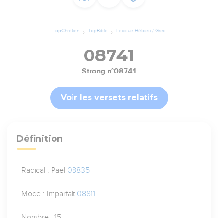
TopChrétien
TopBible
Lexique Hébreu / Grec
08741
Strong n°08741
Voir les versets relatifs
Définition
Radical : Pael
08835
Mode : Imparfait
08811
Nombre : 15