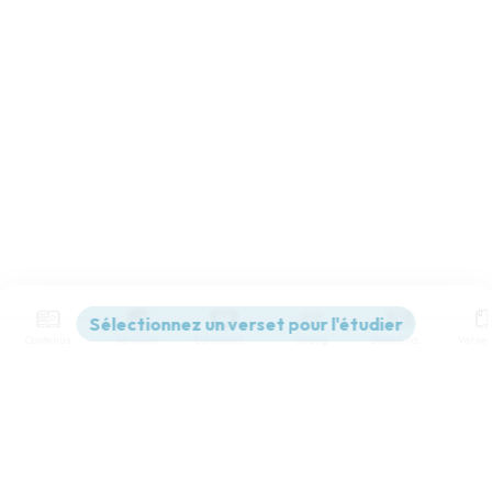
Contenus
Versions
Commentaires
Strong
Dictionnaire
Paramètres de lecture
Afficher les numéros de versets