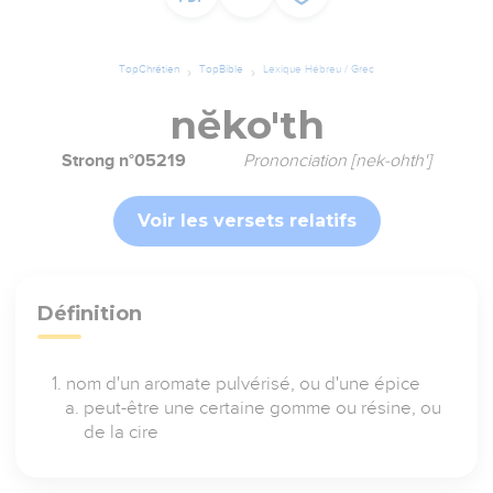
TopChrétien
TopBible
Lexique Hébreu / Grec
nĕko'th
Strong n°05219
Prononciation [nek-ohth']
Voir les versets relatifs
Définition
nom d'un aromate pulvérisé, ou d'une épice
peut-être une certaine gomme ou résine, ou
de la cire