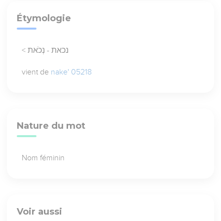
Étymologie
< נכאת - נְכֹאת
vient de
nake' 05218
Nature du mot
Nom féminin
Voir aussi