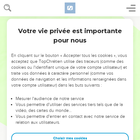
Votre vie privée est importante
pour nous
NE MANQUEZ PAS L’ÉVÉNEMENT
En cliquant sur le bouton « Accepter tous les cookies », vous
DE L’ANNÉE !
acceptez que TopChrétien utilise des traceurs (comme des
cookies ou l'identifiant unique de votre compte utilisateur) et
ET SI LEURS ERREURS POUVAIENT VOUS ÉVITER LES
traite vos données à caractère personnel (comme vos
VOTRES ?
données de navigation et les informations renseignées dans
votre compte utilisateur) dans les buts suivants :
On admire souvent les leaders pour leurs réussites, leur impact,
leur foi ou leur vision. Mais on voit moins les doutes, les erreurs
Mesurer l'audience de notre service
Vous permettre d'utiliser des services tiers tels que de la
et les saisons difficiles qu'ils ont traversés, alors même que ce
vidéo, des cartes du monde…
sont elles qui les ont façonnés.
Vous permettre d'entrer en contact avec notre service de
relation aux utilisateurs.
Dans cette conférence, leaders, entrepreneurs, et responsables
reviennent sur les erreurs marquantes de leur parcours et les
clés pour avancer avec plus de sagesse afin que leurs erreurs
Choisir mes cookies