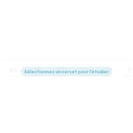
Contenus
Versions
Commentaires
Strong
Dictionnaire
Paramètres de lecture
Afficher les numéros de versets
Mode dyslexique