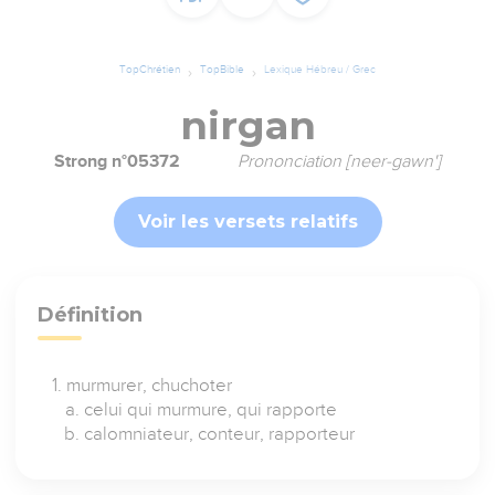
TopChrétien
TopBible
Lexique Hébreu / Grec
nirgan
Strong n°05372
Prononciation [neer-gawn']
Voir les versets relatifs
Définition
murmurer, chuchoter
celui qui murmure, qui rapporte
calomniateur, conteur, rapporteur