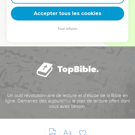
deviennent vos tremplins. Que vous guidiez un ministère, une
équipe, un groupe ou une famille, leur expérience est faite
Accepter tous les cookies
pour vous.
Tout refuser
Je découvre l’événement
Un outil révolutionnaire de lecture et d'étude de la Bible en
ligne. Démarrez dès aujourd'hui le plan de lecture offert dont
vous avez besoin.