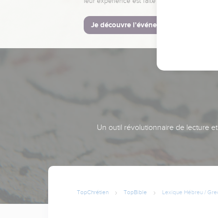
leur expérience est faite pour vous.
Je découvre l’événement
Un outil révolutionnaire de lecture e
TopChrétien
TopBible
Lexique Hébreu / Gre