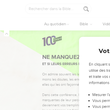
Au quotidien
Bible
Vid
Vot
NE MANQUEZ PAS L’ÉVÉ
ET SI LEURS ERREURS POUVAIENT VOUS 
En cliquant 
utilise des 
On admire souvent les leaders pour leurs réussi
et traite vo
moins les doutes, les erreurs et les saisons di
informations
elles qui les ont façonnés.
Mesurer l'
Dans cette conférence, leaders, entrepreneur
marquantes de leur parcours et les clés pour
Vous perme
deviennent vos tremplins. Que vous guidiez 
Vous perme