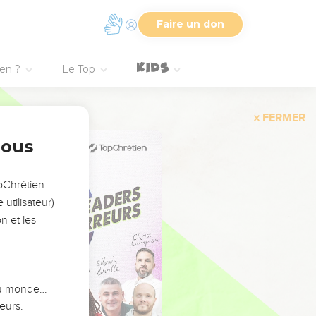
Faire un don
ien ?
Le Top
FERMER
nous
opChrétien
utilisateur)
n et les
:
 du monde…
eurs.