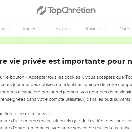
éos
Audios
Textes
Musique
Chrét
re vie privée est importante pour 
NEMENT DE L’ANNÉE !
ÉVITER LES VOTRES ?
sur le bouton « Accepter tous les cookies », vous acceptez que T
traceurs (comme des cookies ou l'identifiant unique de votre compte 
tes, leur impact, leur foi ou leur vision. Mais on voit
s données à caractère personnel (comme vos données de navigatio
fficiles qu'ils ont traversés, alors même que ce sont
 renseignées dans votre compte utilisateur) dans les buts suivants 
audience de notre service
s, et responsables reviennent sur les erreurs
 avancer avec plus de sagesse afin que leurs erreurs
ttre d'utiliser des services tiers tels que de la vidéo, des cartes
un ministère, une équipe, un groupe ou une famille,
ttre d'entrer en contact avec notre service de relation aux utilisat