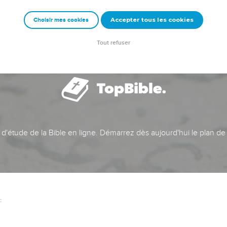
Accepter tous les cookies
Choisir mes cookies
Tout refuser
t d'étude de la Bible en ligne. Démarrez dès aujourd'hui le plan de
c