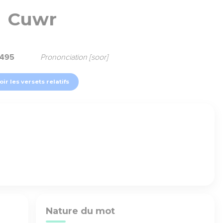
Cuwr
5495
Prononciation [soor]
oir les versets relatifs
Nature du mot