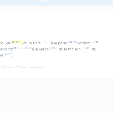
05495
07992
08179
0310
de Sur
, et un tiers
à la porte
derrière
08104
08804
04931
01004
eillerez
à la garde
de la maison
, de
04535
rée
.
© Éditions CLÉ, avec autorisation