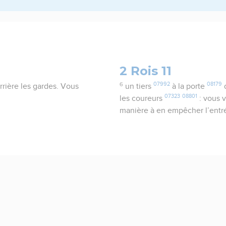
2 Rois 11
6
07992
08179
errière les gardes. Vous
un tiers
à la porte
07323
08801
les coureurs
: vous v
manière à en empêcher l’ent