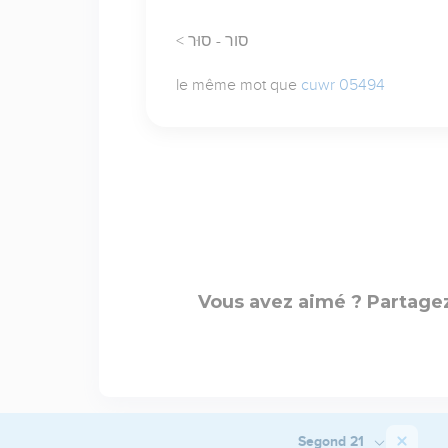
< סור - סוּר
le même mot que
cuwr 05494
Vous avez aimé ? Partagez
Segond 21