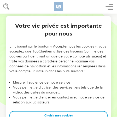
Votre vie privée est importante
pour nous
NE MANQUEZ PAS L’ÉVÉNEMENT
En cliquant sur le bouton « Accepter tous les cookies », vous
DE L’ANNÉE !
acceptez que TopChrétien utilise des traceurs (comme des
cookies ou l'identifiant unique de votre compte utilisateur) et
ET SI LEURS ERREURS POUVAIENT VOUS ÉVITER LES
traite vos données à caractère personnel (comme vos
VOTRES ?
données de navigation et les informations renseignées dans
votre compte utilisateur) dans les buts suivants :
On admire souvent les leaders pour leurs réussites, leur impact,
leur foi ou leur vision. Mais on voit moins les doutes, les erreurs
Mesurer l'audience de notre service
Vous permettre d'utiliser des services tiers tels que de la
et les saisons difficiles qu'ils ont traversés, alors même que ce
vidéo, des cartes du monde…
sont elles qui les ont façonnés.
Vous permettre d'entrer en contact avec notre service de
relation aux utilisateurs.
Dans cette conférence, leaders, entrepreneurs, et responsables
reviennent sur les erreurs marquantes de leur parcours et les
clés pour avancer avec plus de sagesse afin que leurs erreurs
Choisir mes cookies