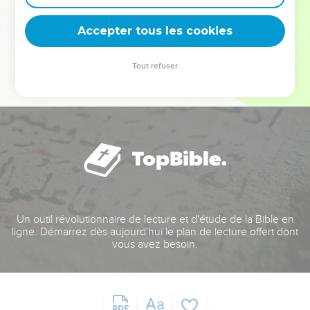
deviennent vos tremplins. Que vous guidiez un ministère, une
équipe, un groupe ou une famille, leur expérience est faite
Accepter tous les cookies
pour vous.
Tout refuser
Je découvre l’événement
Un outil révolutionnaire de lecture et d'étude de la Bible en
ligne. Démarrez dès aujourd'hui le plan de lecture offert dont
vous avez besoin.