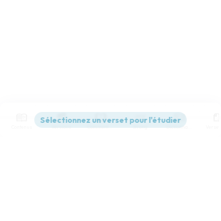
Contenus
Versions
Commentaires
Strong
Dictionnaire
Paramètres de lecture
Afficher les numéros de versets
Mode dyslexique