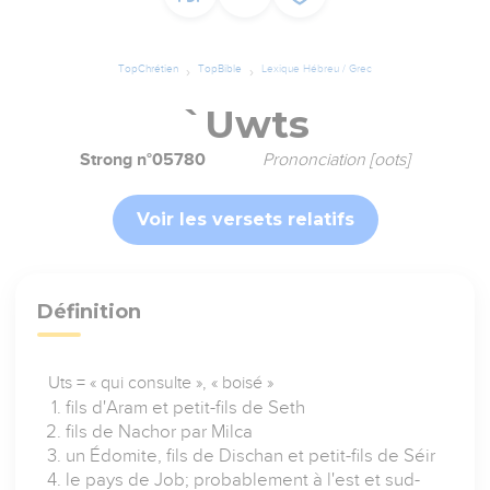
TopChrétien
TopBible
Lexique Hébreu / Grec
`Uwts
Strong n°05780
Prononciation [oots]
Voir les versets relatifs
Définition
Uts = « qui consulte », « boisé »
fils d'Aram et petit-fils de Seth
fils de Nachor par Milca
un Édomite, fils de Dischan et petit-fils de Séir
le pays de Job; probablement à l'est et sud-