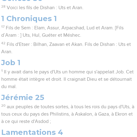
28
Voici les fils de Dishan : Uts et Aran.
1 Chroniques 1
17
Fils de Sem : Elam, Assur, Arpacshad, Lud et Aram. [Fils
d’Aram : ] Uts, Hul, Guéter et Méshec.
42
Fils d'Etser : Bilhan, Zaavan et Akan. Fils de Dishan : Uts et
Aran.
Job 1
1
Il y avait dans le pays d'Uts un homme qui s'appelait Job. Cet
homme était intègre et droit. Il craignait Dieu et se détournait
du mal.
Jérémie 25
20
aux peuples de toutes sortes, à tous les rois du pays d'Uts, à
tous ceux du pays des Philistins, à Askalon, à Gaza, à Ekron et
à ce qui reste d'Asdod ;
Lamentations 4