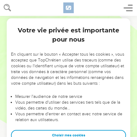
Votre vie privée est importante
pour nous
NE MANQUEZ PAS L’ÉVÉNEMENT
En cliquant sur le bouton « Accepter tous les cookies », vous
DE L’ANNÉE !
acceptez que TopChrétien utilise des traceurs (comme des
cookies ou l'identifiant unique de votre compte utilisateur) et
ET SI LEURS ERREURS POUVAIENT VOUS ÉVITER LES
traite vos données à caractère personnel (comme vos
VOTRES ?
données de navigation et les informations renseignées dans
votre compte utilisateur) dans les buts suivants :
On admire souvent les leaders pour leurs réussites, leur impact,
leur foi ou leur vision. Mais on voit moins les doutes, les erreurs
Mesurer l'audience de notre service
Vous permettre d'utiliser des services tiers tels que de la
et les saisons difficiles qu'ils ont traversés, alors même que ce
vidéo, des cartes du monde…
sont elles qui les ont façonnés.
Vous permettre d'entrer en contact avec notre service de
relation aux utilisateurs.
Dans cette conférence, leaders, entrepreneurs, et responsables
reviennent sur les erreurs marquantes de leur parcours et les
clés pour avancer avec plus de sagesse afin que leurs erreurs
Choisir mes cookies