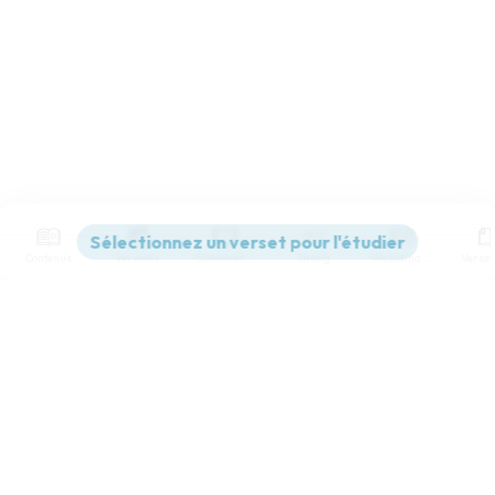
Contenus
Versions
Commentaires
Strong
Dictionnaire
Paramètres de lecture
Afficher les numéros de versets
Mode dyslexique
Désactivé
Simple
Coul
eur