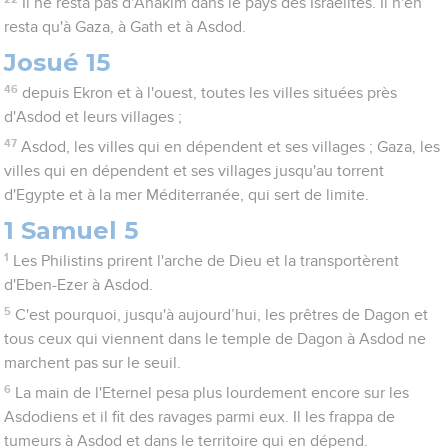
Il ne resta pas d'Anakim dans le pays des Israélites. Il n'en
resta qu'à Gaza, à Gath et à Asdod.
Josué 15
46
depuis Ekron et à l'ouest, toutes les villes situées près
d'Asdod et leurs villages ;
47
Asdod, les villes qui en dépendent et ses villages ; Gaza, les
villes qui en dépendent et ses villages jusqu'au torrent
d'Egypte et à la mer Méditerranée, qui sert de limite.
1 Samuel 5
1
Les Philistins prirent l'arche de Dieu et la transportèrent
d'Eben-Ezer à Asdod.
5
C'est pourquoi, jusqu'à aujourd’hui, les prêtres de Dagon et
tous ceux qui viennent dans le temple de Dagon à Asdod ne
marchent pas sur le seuil.
6
La main de l'Eternel pesa plus lourdement encore sur les
Asdodiens et il fit des ravages parmi eux. Il les frappa de
tumeurs à Asdod et dans le territoire qui en dépend.