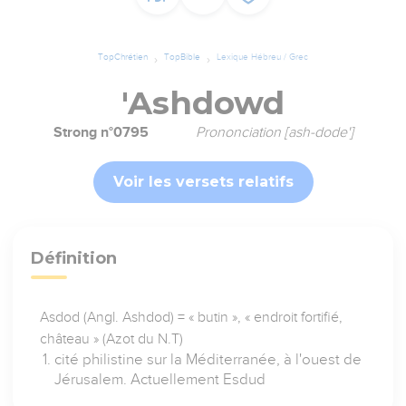
TopChrétien
TopBible
Lexique Hébreu / Grec
'Ashdowd
Strong n°0795
Prononciation [ash-dode']
Voir les versets relatifs
Définition
Asdod (Angl. Ashdod) = « butin », « endroit fortifié,
château » (Azot du N.T)
cité philistine sur la Méditerranée, à l'ouest de
Jérusalem. Actuellement Esdud