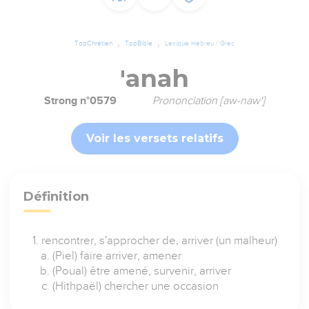
TopChrétien
TopBible
Lexique Hébreu / Grec
'anah
Strong n°0579
Prononciation [aw-naw']
Voir les versets relatifs
Définition
rencontrer, s'approcher de, arriver (un malheur)
(Piel) faire arriver, amener
(Poual) être amené, survenir, arriver
(Hithpaël) chercher une occasion