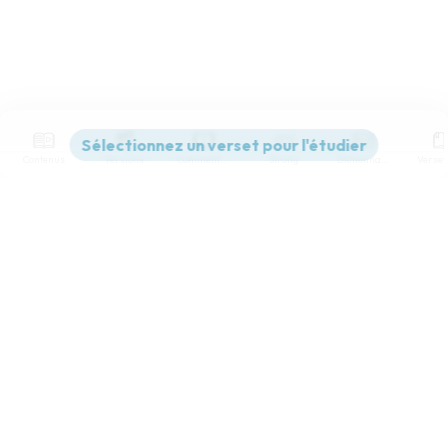
Contenus
Versions
Commentaires
Strong
Dictionnaire
Paramètres de lecture
Afficher les numéros de versets
Mode dyslexique
Désactivé
Simple
Coul
eur
Police d'écriture