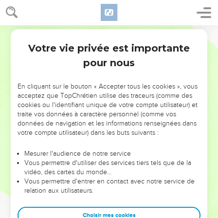
Votre vie privée est importante
pour nous
NE MANQUEZ PAS L’ÉVÉNEMENT
En cliquant sur le bouton « Accepter tous les cookies », vous
DE L’ANNÉE !
acceptez que TopChrétien utilise des traceurs (comme des
cookies ou l'identifiant unique de votre compte utilisateur) et
ET SI LEURS ERREURS POUVAIENT VOUS ÉVITER LES
traite vos données à caractère personnel (comme vos
VOTRES ?
données de navigation et les informations renseignées dans
votre compte utilisateur) dans les buts suivants :
On admire souvent les leaders pour leurs réussites, leur impact,
leur foi ou leur vision. Mais on voit moins les doutes, les erreurs
Mesurer l'audience de notre service
Vous permettre d'utiliser des services tiers tels que de la
et les saisons difficiles qu'ils ont traversés, alors même que ce
vidéo, des cartes du monde…
sont elles qui les ont façonnés.
Vous permettre d'entrer en contact avec notre service de
relation aux utilisateurs.
Dans cette conférence, leaders, entrepreneurs, et responsables
reviennent sur les erreurs marquantes de leur parcours et les
clés pour avancer avec plus de sagesse afin que leurs erreurs
Choisir mes cookies