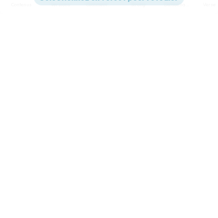
Contenus
Versions
Commentaires
Strong
Dictionnaire
Paramètres de lecture
Afficher les numéros de versets
Mode dyslexique
Désactivé
Simple
Coul
eur
Police d'écriture
Serif
Sans-serif
Taille de texte
Grand
Moyen
Petit