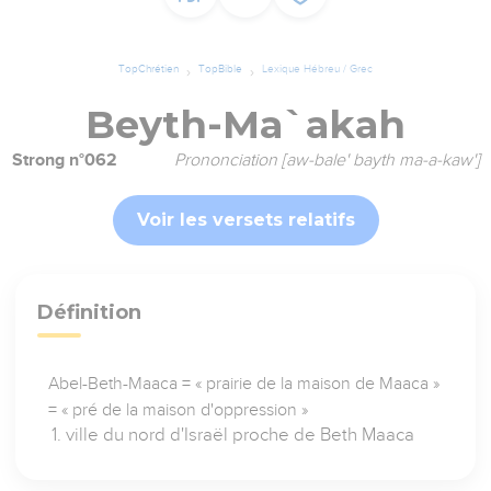
TopChrétien
TopBible
Lexique Hébreu / Grec
Beyth-Ma`akah
Strong n°062
Prononciation [aw-bale' bayth ma-a-kaw']
Voir les versets relatifs
Définition
Abel-Beth-Maaca = « prairie de la maison de Maaca »
= « pré de la maison d'oppression »
ville du nord d'Israël proche de Beth Maaca