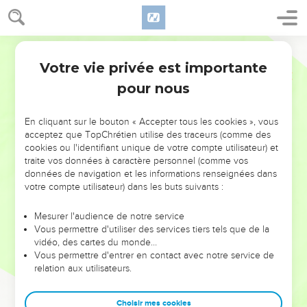
Votre vie privée est importante
pour nous
NE MANQUEZ PAS L’ÉVÉNEMENT
En cliquant sur le bouton « Accepter tous les cookies », vous
DE L’ANNÉE !
acceptez que TopChrétien utilise des traceurs (comme des
cookies ou l'identifiant unique de votre compte utilisateur) et
ET SI LEURS ERREURS POUVAIENT VOUS ÉVITER LES
traite vos données à caractère personnel (comme vos
VOTRES ?
données de navigation et les informations renseignées dans
votre compte utilisateur) dans les buts suivants :
On admire souvent les leaders pour leurs réussites, leur impact,
leur foi ou leur vision. Mais on voit moins les doutes, les erreurs
Mesurer l'audience de notre service
Vous permettre d'utiliser des services tiers tels que de la
et les saisons difficiles qu'ils ont traversés, alors même que ce
vidéo, des cartes du monde…
sont elles qui les ont façonnés.
Vous permettre d'entrer en contact avec notre service de
relation aux utilisateurs.
Dans cette conférence, leaders, entrepreneurs, et responsables
reviennent sur les erreurs marquantes de leur parcours et les
clés pour avancer avec plus de sagesse afin que leurs erreurs
Choisir mes cookies