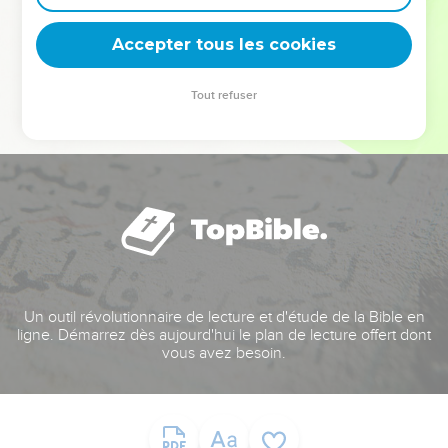
deviennent vos tremplins. Que vous guidiez un ministère, une
équipe, un groupe ou une famille, leur expérience est faite
Accepter tous les cookies
pour vous.
Tout refuser
Je découvre l’événement
Un outil révolutionnaire de lecture et d'étude de la Bible en
ligne. Démarrez dès aujourd'hui le plan de lecture offert dont
vous avez besoin.