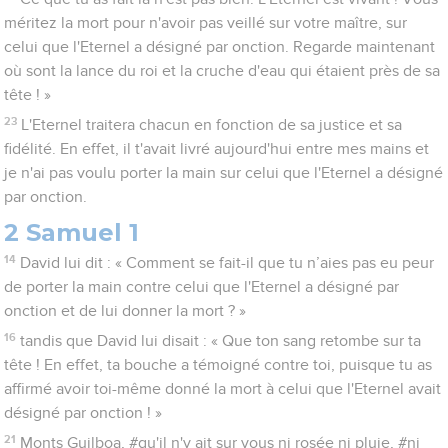
méritez la mort pour n'avoir pas veillé sur votre maître, sur
celui que l'Eternel a désigné par onction. Regarde maintenant
où sont la lance du roi et la cruche d'eau qui étaient près de sa
tête ! »
23
L'Eternel traitera chacun en fonction de sa justice et sa
fidélité. En effet, il t'avait livré aujourd'hui entre mes mains et
je n'ai pas voulu porter la main sur celui que l'Eternel a désigné
par onction.
2 Samuel 1
14
David lui dit : « Comment se fait-il que tu n’aies pas eu peur
de porter la main contre celui que l'Eternel a désigné par
onction et de lui donner la mort ? »
16
tandis que David lui disait : « Que ton sang retombe sur ta
tête ! En effet, ta bouche a témoigné contre toi, puisque tu as
affirmé avoir toi-même donné la mort à celui que l'Eternel avait
désigné par onction ! »
21
Monts Guilboa, #qu'il n'y ait sur vous ni rosée ni pluie, #ni