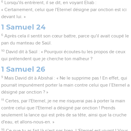
6
Lorsqu'ils entrèrent, il se dit, en voyant Eliab :
« Certainement, celui que l'Eternel désigne par onction est ici
devant lui. »
1 Samuel 24
6
Après cela il sentit son cœur battre, parce qu'il avait coupé le
pan du manteau de Saül.
10
David dit à Saül : « Pourquoi écoutes-tu les propos de ceux
qui prétendent que je cherche ton malheur ?
1 Samuel 26
9
Mais David dit à Abishaï : « Ne le supprime pas ! En effet, qui
pourrait impunément porter la main contre celui que l’Eternel a
désigné par onction ? »
11
Certes, par l'Eternel, je ne me risquerai pas à porter la main
contre celui que l'Eternel a désigné par onction ! Prends
seulement la lance qui est près de sa tête, ainsi que la cruche
d'eau, et allons-nous-en. »
16
Ce que tu as fait là n'est pas bien. L'Eternel est vivant ! Vous