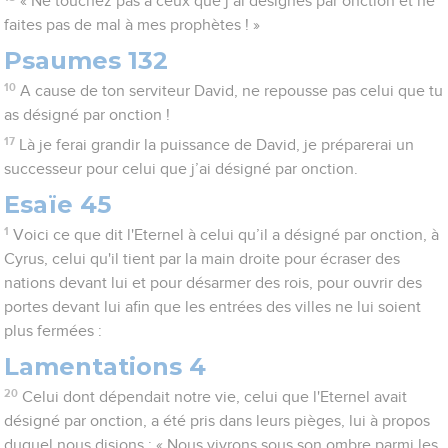
« Ne touchez pas à ceux que j’ai désignés par onction et ne
faites pas de mal à mes prophètes ! »
Psaumes 132
10
A cause de ton serviteur David, ne repousse pas celui que tu
as désigné par onction !
17
Là je ferai grandir la puissance de David, je préparerai un
successeur pour celui que j’ai désigné par onction.
Esaïe 45
1
Voici ce que dit l'Eternel à celui qu’il a désigné par onction, à
Cyrus, celui qu'il tient par la main droite pour écraser des
nations devant lui et pour désarmer des rois, pour ouvrir des
portes devant lui afin que les entrées des villes ne lui soient
plus fermées :
Lamentations 4
20
Celui dont dépendait notre vie, celui que l'Eternel avait
désigné par onction, a été pris dans leurs pièges, lui à propos
duquel nous disions : « Nous vivrons sous son ombre parmi les