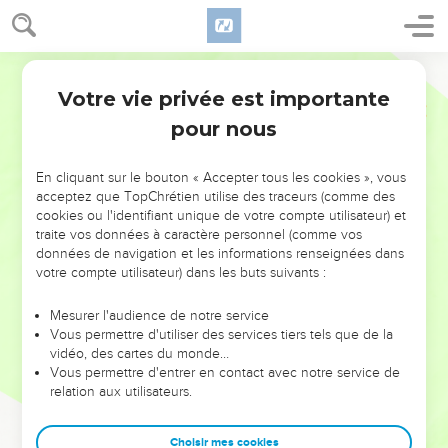
Votre vie privée est importante
pour nous
NE MANQUEZ PAS L’ÉVÉNEMENT
En cliquant sur le bouton « Accepter tous les cookies », vous
DE L’ANNÉE !
acceptez que TopChrétien utilise des traceurs (comme des
cookies ou l'identifiant unique de votre compte utilisateur) et
ET SI LEURS ERREURS POUVAIENT VOUS ÉVITER LES
traite vos données à caractère personnel (comme vos
VOTRES ?
données de navigation et les informations renseignées dans
votre compte utilisateur) dans les buts suivants :
On admire souvent les leaders pour leurs réussites, leur impact,
leur foi ou leur vision. Mais on voit moins les doutes, les erreurs
Mesurer l'audience de notre service
Vous permettre d'utiliser des services tiers tels que de la
et les saisons difficiles qu'ils ont traversés, alors même que ce
vidéo, des cartes du monde…
sont elles qui les ont façonnés.
Vous permettre d'entrer en contact avec notre service de
relation aux utilisateurs.
Dans cette conférence, leaders, entrepreneurs, et responsables
reviennent sur les erreurs marquantes de leur parcours et les
clés pour avancer avec plus de sagesse afin que leurs erreurs
Choisir mes cookies