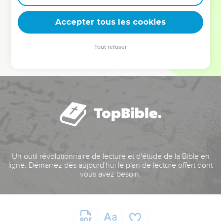
deviennent vos tremplins. Que vous guidiez un ministère, une
équipe, un groupe ou une famille, leur expérience est faite
Accepter tous les cookies
pour vous.
Tout refuser
Je découvre l’événement
Un outil révolutionnaire de lecture et d'étude de la Bible en
ligne. Démarrez dès aujourd'hui le plan de lecture offert dont
vous avez besoin.