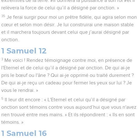
extrémités de la terre. #Il donnera la puissance à son roi #et il
relèvera la force de celui qu’il a désigné par onction. »
35
Je ferai surgir pour moi un prêtre fidèle, qui agira selon mon
cœur et selon mon désir. Je lui construirai une maison stable
et il marchera toujours devant celui que j’aurai désigné par
onction.
1 Samuel 12
3
Me voici ! Rendez témoignage contre moi, en présence de
l'Eternel et de celui qu’il a désigné par onction. De qui ai-je
pris le bœuf ou l'âne ? Qui ai-je opprimé ou traité durement ?
De qui ai-je reçu un cadeau pour fermer les yeux sur lui ? Je
vous le rendrai. »
5
Il leur dit encore : « L'Eternel et celui qu’il a désigné par
onction sont témoins contre vous aujourd’hui que vous n'avez
rien trouvé entre mes mains. » Et ils répondirent : « Ils en sont
témoins. »
1 Samuel 16