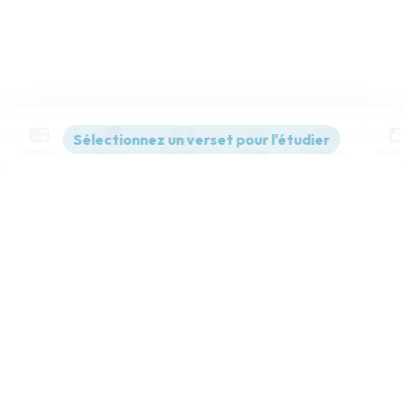
Contenus
Versions
Commentaires
Strong
Dictionnaire
Paramètres de lecture
Afficher les numéros de versets
Mode dyslexique
Désactivé
Simple
Coul
eur
Police d'écriture