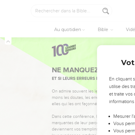
Au quotidien
Bible
Vid
Vot
NE MANQUEZ PAS L’ÉVÉ
ET SI LEURS ERREURS POUVAIENT VOUS 
En cliquant 
utilise des 
On admire souvent les leaders pour leurs réussi
et traite vo
moins les doutes, les erreurs et les saisons di
informations
elles qui les ont façonnés.
Mesurer l'
Dans cette conférence, leaders, entrepreneur
marquantes de leur parcours et les clés pour
Vous perme
deviennent vos tremplins. Que vous guidiez 
Vous perme