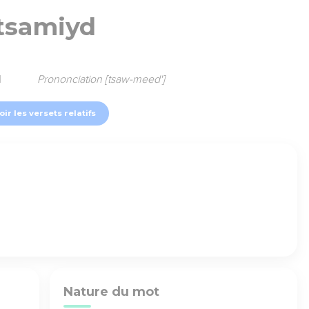
tsamiyd
1
Prononciation [tsaw-meed']
oir les versets relatifs
Nature du mot