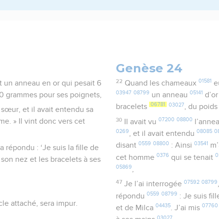
Genèse 24
22
01581
t un anneau en or qui pesait 6
Quand les chameaux
eu
03947
08799
05141
20 grammes pour ses poignets,
un anneau
d’o
06781
03027
bracelets
, du poid
 sœur, et il avait entendu sa
30
07200
08800
. » Il vint donc vers cet
Il avait vu
l’anne
0269
08085
0
, et il avait entendu
0559
08800
03541
disant
: Ainsi
m’
 a répondu : ‘Je suis la fille de
0376
0
cet homme
qui se tenait
à son nez et les bracelets à ses
05869
,
47
07592
08799
Je l’ai interrogée
0559
08799
répondu
: Je suis fil
cle attaché, sera impur.
04435
07760
et de Milca
. J’ai mis
03027