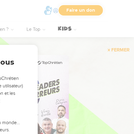
Faire un don
ien ?
Le Top
FERMER
nous
opChrétien
utilisateur)
n et les
:
 du monde…
eurs.