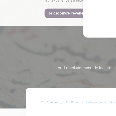
leur expérience est faite pour vous.
Je découvre l’événement
Un outil révolutionnaire de lecture e
TopChrétien
TopBible
Lexique Hébreu / Gre