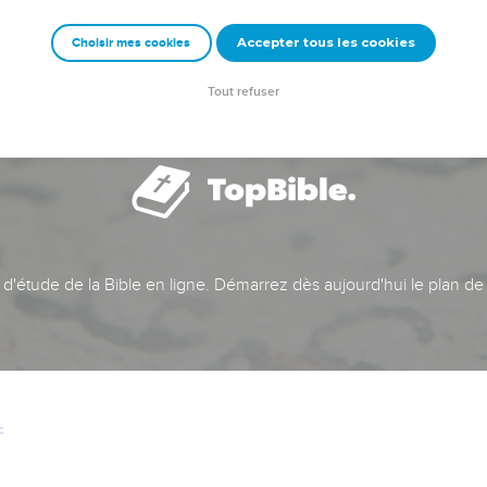
Accepter tous les cookies
Choisir mes cookies
Tout refuser
t d'étude de la Bible en ligne. Démarrez dès aujourd'hui le plan de
c