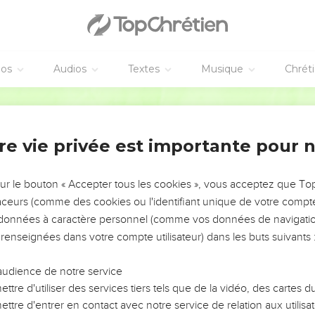
éos
Audios
Textes
Musique
Chrét
re vie privée est importante pour 
NEMENT DE L’ANNÉE !
ÉVITER LES VOTRES ?
sur le bouton « Accepter tous les cookies », vous acceptez que T
traceurs (comme des cookies ou l'identifiant unique de votre compte 
tes, leur impact, leur foi ou leur vision. Mais on voit
s données à caractère personnel (comme vos données de navigatio
fficiles qu'ils ont traversés, alors même que ce sont
 renseignées dans votre compte utilisateur) dans les buts suivants 
audience de notre service
s, et responsables reviennent sur les erreurs
 avancer avec plus de sagesse afin que leurs erreurs
ttre d'utiliser des services tiers tels que de la vidéo, des cartes
un ministère, une équipe, un groupe ou une famille,
ttre d'entrer en contact avec notre service de relation aux utilisat