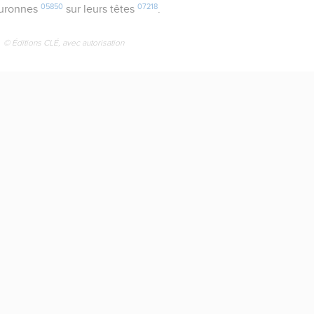
05850
07218
uronnes
sur leurs têtes
.
© Éditions CLÉ, avec autorisation