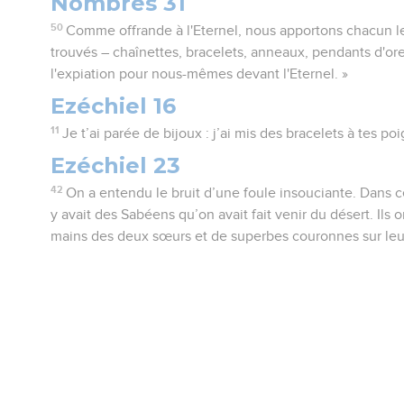
Nombres 31
50
Comme offrande à l'Eternel, nous apportons chacun l
trouvés – chaînettes, bracelets, anneaux, pendants d'oreil
l'expiation pour nous-mêmes devant l'Eternel. »
Ezéchiel 16
11
Je t’ai parée de bijoux : j’ai mis des bracelets à tes poi
Ezéchiel 23
42
On a entendu le bruit d’une foule insouciante. Dans 
y avait des Sabéens qu’on avait fait venir du désert. Ils 
mains des deux sœurs et de superbes couronnes sur leur