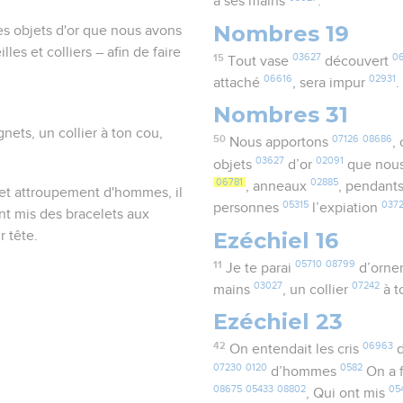
à ses mains
.
Nombres 19
es objets d'or que nous avons
les et colliers – afin de faire
15
03627
0
Tout vase
découvert
06616
02931
attaché
, sera impur
.
Nombres 31
gnets, un collier à ton cou,
50
07126
08686
Nous apportons
,
03627
02091
objets
d’or
que nous
06781
02885
, anneaux
, pendants
cet attroupement d'hommes, il
05315
037
personnes
l’expiation
ont mis des bracelets aux
Ezéchiel 16
 tête.
11
05710
08799
Je te parai
d’orne
03027
07242
mains
, un collier
à t
Ezéchiel 23
42
06963
On entendait les cris
d
07230
0120
0582
d’hommes
On a f
08675
05433
08802
05
, Qui ont mis