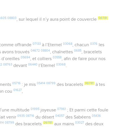
6605
08803
06781
, sur lequel il n’y aura point de couvercle
07133
03068
0376
 comme offrande
à l’Eternel
, chacun
les
04672
08804
0685
 avons trouvés
, chaînettes
, bracelets
05694
03558
 d’oreilles
, et colliers
, afin de faire pour nos
22
08763
06440
03068
devant
l’Eternel
.
05716
05414
08799
06781
ments
: je mis
des bracelets
à tes
01627
on cou
,
01995
07961
’une multitude
joyeuse
; Et parmi cette foule
0935
08716
04057
05436
ait venir
du désert
des Sabéens
414
08799
06781
03027
des bracelets
aux mains
des deux