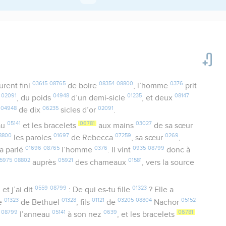
03615
08765
08354
08800
0376
rent fini
de boire
, l’homme
prit
02091
04948
01235
08147
r
, du poids
d’un demi-sicle
, et deux
04948
06235
02091
s
de dix
sicles d’or
.
05141
06781
03027
au
et les bracelets
aux mains
de sa sœur
8800
01697
07259
0269
les paroles
de Rebecca
, sa sœur
,
01696
08765
0376
0935
08799
a parlé
l’homme
. Il vint
donc à
5975
08802
05921
01581
auprès
des chameaux
, vers la source
0559
08799
01323
, et j’ai dit
: De qui es-tu fille
? Elle a
01323
01328
01121
03205
08804
05152
le
de Bethuel
, fils
de
Nachor
08799
05141
0639
06781
l’anneau
à son nez
, et les bracelets