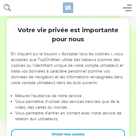
Votre vie privée est importante
pour nous
NE MANQUEZ PAS L’ÉVÉNEMENT
En cliquant sur le bouton « Accepter tous les cookies », vous
DE L’ANNÉE !
acceptez que TopChrétien utilise des traceurs (comme des
cookies ou l'identifiant unique de votre compte utilisateur) et
ET SI LEURS ERREURS POUVAIENT VOUS ÉVITER LES
traite vos données à caractère personnel (comme vos
VOTRES ?
données de navigation et les informations renseignées dans
votre compte utilisateur) dans les buts suivants :
On admire souvent les leaders pour leurs réussites, leur impact,
leur foi ou leur vision. Mais on voit moins les doutes, les erreurs
Mesurer l'audience de notre service
Vous permettre d'utiliser des services tiers tels que de la
et les saisons difficiles qu'ils ont traversés, alors même que ce
vidéo, des cartes du monde…
sont elles qui les ont façonnés.
Vous permettre d'entrer en contact avec notre service de
relation aux utilisateurs.
Dans cette conférence, leaders, entrepreneurs, et responsables
reviennent sur les erreurs marquantes de leur parcours et les
clés pour avancer avec plus de sagesse afin que leurs erreurs
Choisir mes cookies