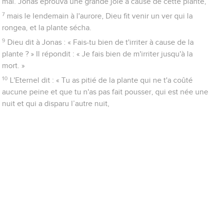
mal. Jonas éprouva une grande joie à cause de cette plante,
7
mais le lendemain à l'aurore, Dieu fit venir un ver qui la
rongea, et la plante sécha.
9
Dieu dit à Jonas : « Fais-tu bien de t'irriter à cause de la
plante ? » Il répondit : « Je fais bien de m'irriter jusqu'à la
mort. »
10
L'Eternel dit : « Tu as pitié de la plante qui ne t'a coûté
aucune peine et que tu n'as pas fait pousser, qui est née une
nuit et qui a disparu l’autre nuit,