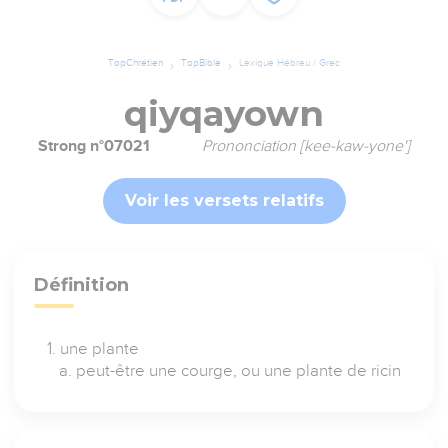
TopChrétien
TopBible
Lexique Hébreu / Grec
qiyqayown
Strong n°07021
Prononciation [kee-kaw-yone']
Voir les versets relatifs
Définition
une plante
peut-être une courge, ou une plante de ricin