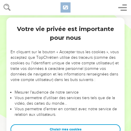
Votre vie privée est importante
pour nous
NE MANQUEZ PAS L’ÉVÉNEMENT
En cliquant sur le bouton « Accepter tous les cookies », vous
DE L’ANNÉE !
acceptez que TopChrétien utilise des traceurs (comme des
cookies ou l'identifiant unique de votre compte utilisateur) et
ET SI LEURS ERREURS POUVAIENT VOUS ÉVITER LES
traite vos données à caractère personnel (comme vos
VOTRES ?
données de navigation et les informations renseignées dans
votre compte utilisateur) dans les buts suivants :
On admire souvent les leaders pour leurs réussites, leur impact,
leur foi ou leur vision. Mais on voit moins les doutes, les erreurs
Mesurer l'audience de notre service
Vous permettre d'utiliser des services tiers tels que de la
et les saisons difficiles qu'ils ont traversés, alors même que ce
vidéo, des cartes du monde…
sont elles qui les ont façonnés.
Vous permettre d'entrer en contact avec notre service de
relation aux utilisateurs.
Dans cette conférence, leaders, entrepreneurs, et responsables
reviennent sur les erreurs marquantes de leur parcours et les
clés pour avancer avec plus de sagesse afin que leurs erreurs
Choisir mes cookies