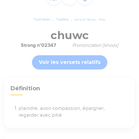
TopChrétien
TopBible
Lexique Hébreu / Grec
chuwc
Strong n°02347
Prononciation [khoos]
Voir les versets relatifs
Définition
plaindre, avoir compassion, épargner,
regarder avec pitié