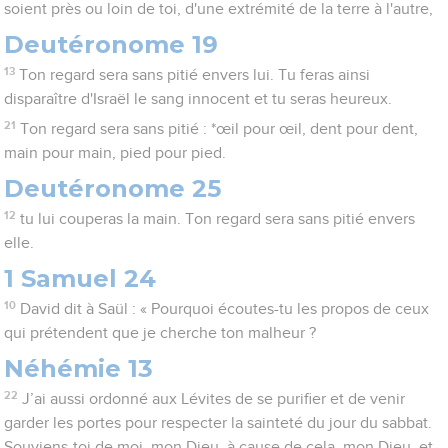
soient près ou loin de toi, d'une extrémité de la terre à l'autre,
Deutéronome 19
13
Ton regard sera sans pitié envers lui. Tu feras ainsi
disparaître d'Israël le sang innocent et tu seras heureux.
21
Ton regard sera sans pitié : *œil pour œil, dent pour dent,
main pour main, pied pour pied.
Deutéronome 25
12
tu lui couperas la main. Ton regard sera sans pitié envers
elle.
1 Samuel 24
10
David dit à Saül : « Pourquoi écoutes-tu les propos de ceux
qui prétendent que je cherche ton malheur ?
Néhémie 13
22
J’ai aussi ordonné aux Lévites de se purifier et de venir
garder les portes pour respecter la sainteté du jour du sabbat.
Souviens-toi de moi, mon Dieu, à cause de cela, mon Dieu, et