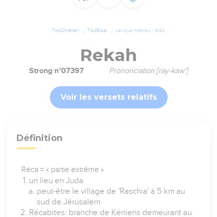
TopChrétien
TopBible
Lexique Hébreu / Grec
Rekah
Strong n°07397
Prononciation [ray-kaw']
Voir les versets relatifs
Définition
Réca = « partie extrême »
un lieu en Juda
peut-être le village de 'Raschia' à 5 km au
sud de Jérusalem
Récabites: branche de Kéniens demeurant au