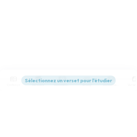
Contenus
Versions
Commentaires
Strong
Dictionnaire
Paramètres de lecture
Afficher les numéros de versets