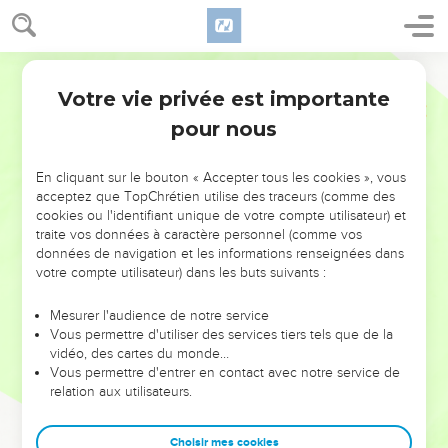
Votre vie privée est importante
pour nous
NE MANQUEZ PAS L’ÉVÉNEMENT
En cliquant sur le bouton « Accepter tous les cookies », vous
DE L’ANNÉE !
acceptez que TopChrétien utilise des traceurs (comme des
cookies ou l'identifiant unique de votre compte utilisateur) et
ET SI LEURS ERREURS POUVAIENT VOUS ÉVITER LES
traite vos données à caractère personnel (comme vos
VOTRES ?
données de navigation et les informations renseignées dans
votre compte utilisateur) dans les buts suivants :
On admire souvent les leaders pour leurs réussites, leur impact,
leur foi ou leur vision. Mais on voit moins les doutes, les erreurs
Mesurer l'audience de notre service
Vous permettre d'utiliser des services tiers tels que de la
et les saisons difficiles qu'ils ont traversés, alors même que ce
vidéo, des cartes du monde…
sont elles qui les ont façonnés.
Vous permettre d'entrer en contact avec notre service de
relation aux utilisateurs.
Dans cette conférence, leaders, entrepreneurs, et responsables
reviennent sur les erreurs marquantes de leur parcours et les
clés pour avancer avec plus de sagesse afin que leurs erreurs
Choisir mes cookies