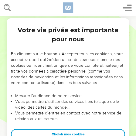
Votre vie privée est importante
pour nous
NE MANQUEZ PAS L’ÉVÉNEMENT
En cliquant sur le bouton « Accepter tous les cookies », vous
DE L’ANNÉE !
acceptez que TopChrétien utilise des traceurs (comme des
cookies ou l'identifiant unique de votre compte utilisateur) et
ET SI LEURS ERREURS POUVAIENT VOUS ÉVITER LES
traite vos données à caractère personnel (comme vos
VOTRES ?
données de navigation et les informations renseignées dans
votre compte utilisateur) dans les buts suivants :
On admire souvent les leaders pour leurs réussites, leur impact,
leur foi ou leur vision. Mais on voit moins les doutes, les erreurs
Mesurer l'audience de notre service
Vous permettre d'utiliser des services tiers tels que de la
et les saisons difficiles qu'ils ont traversés, alors même que ce
vidéo, des cartes du monde…
sont elles qui les ont façonnés.
Vous permettre d'entrer en contact avec notre service de
relation aux utilisateurs.
Dans cette conférence, leaders, entrepreneurs, et responsables
reviennent sur les erreurs marquantes de leur parcours et les
clés pour avancer avec plus de sagesse afin que leurs erreurs
Choisir mes cookies