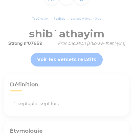
TopChrétien
TopBible
Lexique Hébreu / Grec
shib`athayim
Strong n°07659
Prononciation [shib-aw-thah'-yim]
Voir les versets relatifs
Définition
septuple, sept fois
Étymologie