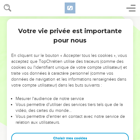
Votre vie privée est importante
pour nous
NE MANQUEZ PAS L’ÉVÉNEMENT
En cliquant sur le bouton « Accepter tous les cookies », vous
DE L’ANNÉE !
acceptez que TopChrétien utilise des traceurs (comme des
cookies ou l'identifiant unique de votre compte utilisateur) et
ET SI LEURS ERREURS POUVAIENT VOUS ÉVITER LES
traite vos données à caractère personnel (comme vos
VOTRES ?
données de navigation et les informations renseignées dans
votre compte utilisateur) dans les buts suivants :
On admire souvent les leaders pour leurs réussites, leur impact,
leur foi ou leur vision. Mais on voit moins les doutes, les erreurs
Mesurer l'audience de notre service
Vous permettre d'utiliser des services tiers tels que de la
et les saisons difficiles qu'ils ont traversés, alors même que ce
vidéo, des cartes du monde…
sont elles qui les ont façonnés.
Vous permettre d'entrer en contact avec notre service de
relation aux utilisateurs.
Dans cette conférence, leaders, entrepreneurs, et responsables
reviennent sur les erreurs marquantes de leur parcours et les
clés pour avancer avec plus de sagesse afin que leurs erreurs
Choisir mes cookies