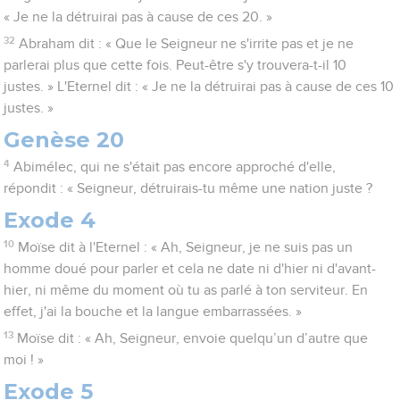
« Je ne la détruirai pas à cause de ces 20. »
32
Abraham dit : « Que le Seigneur ne s'irrite pas et je ne
parlerai plus que cette fois. Peut-être s'y trouvera-t-il 10
justes. » L'Eternel dit : « Je ne la détruirai pas à cause de ces 10
justes. »
Genèse 20
4
Abimélec, qui ne s'était pas encore approché d'elle,
répondit : « Seigneur, détruirais-tu même une nation juste ?
Exode 4
10
Moïse dit à l'Eternel : « Ah, Seigneur, je ne suis pas un
homme doué pour parler et cela ne date ni d'hier ni d'avant-
hier, ni même du moment où tu as parlé à ton serviteur. En
effet, j'ai la bouche et la langue embarrassées. »
13
Moïse dit : « Ah, Seigneur, envoie quelqu’un d’autre que
moi ! »
Exode 5