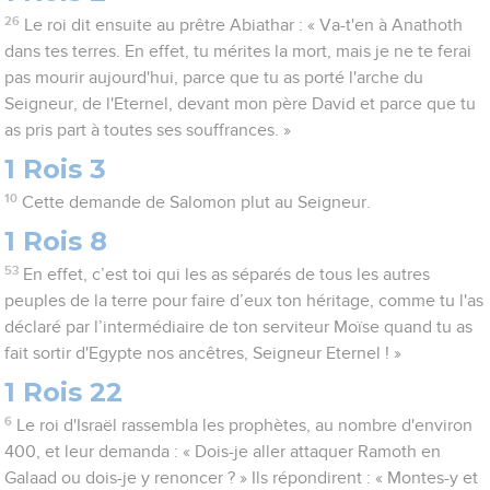
26
Le roi dit ensuite au prêtre Abiathar : « Va-t'en à Anathoth
dans tes terres. En effet, tu mérites la mort, mais je ne te ferai
pas mourir aujourd'hui, parce que tu as porté l'arche du
Seigneur, de l'Eternel, devant mon père David et parce que tu
as pris part à toutes ses souffrances. »
1 Rois 3
10
Cette demande de Salomon plut au Seigneur.
1 Rois 8
53
En effet, c’est toi qui les as séparés de tous les autres
peuples de la terre pour faire d’eux ton héritage, comme tu l'as
déclaré par l’intermédiaire de ton serviteur Moïse quand tu as
fait sortir d'Egypte nos ancêtres, Seigneur Eternel ! »
1 Rois 22
6
Le roi d'Israël rassembla les prophètes, au nombre d'environ
400, et leur demanda : « Dois-je aller attaquer Ramoth en
Galaad ou dois-je y renoncer ? » Ils répondirent : « Montes-y et