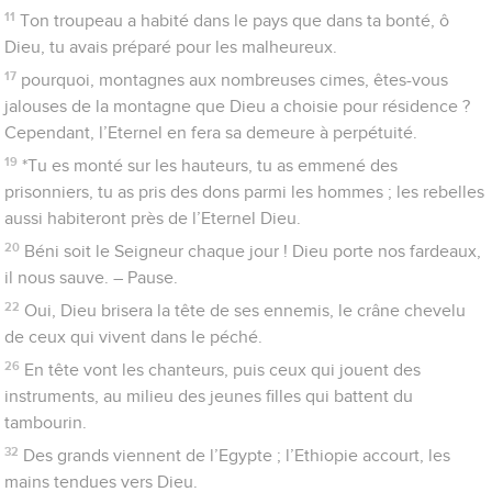
11
Ton troupeau a habité dans le pays que dans ta bonté, ô
Dieu, tu avais préparé pour les malheureux.
17
pourquoi, montagnes aux nombreuses cimes, êtes-vous
jalouses de la montagne que Dieu a choisie pour résidence ?
Cependant, l’Eternel en fera sa demeure à perpétuité.
19
*Tu es monté sur les hauteurs, tu as emmené des
prisonniers, tu as pris des dons parmi les hommes ; les rebelles
aussi habiteront près de l’Eternel Dieu.
20
Béni soit le Seigneur chaque jour ! Dieu porte nos fardeaux,
il nous sauve. – Pause.
22
Oui, Dieu brisera la tête de ses ennemis, le crâne chevelu
de ceux qui vivent dans le péché.
26
En tête vont les chanteurs, puis ceux qui jouent des
instruments, au milieu des jeunes filles qui battent du
tambourin.
32
Des grands viennent de l’Egypte ; l’Ethiopie accourt, les
mains tendues vers Dieu.