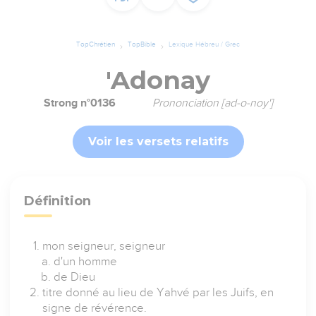
TopChrétien
TopBible
Lexique Hébreu / Grec
'Adonay
Strong n°0136
Prononciation [ad-o-noy']
Voir les versets relatifs
Définition
mon seigneur, seigneur
d'un homme
de Dieu
titre donné au lieu de Yahvé par les Juifs, en
signe de révérence.