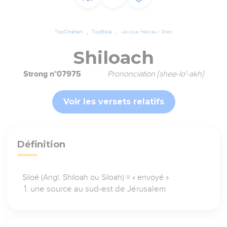
TopChrétien
TopBible
Lexique Hébreu / Grec
Shiloach
Strong n°07975
Prononciation [shee-lo'-akh]
Voir les versets relatifs
Définition
Siloé (Angl. Shiloah ou Siloah) = « envoyé »
une source au sud-est de Jérusalem