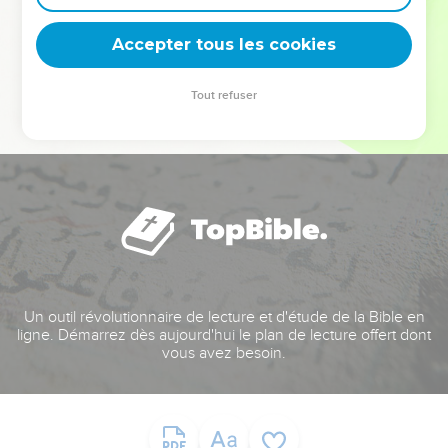
deviennent vos tremplins. Que vous guidiez un ministère, une
équipe, un groupe ou une famille, leur expérience est faite
Accepter tous les cookies
pour vous.
Tout refuser
Je découvre l’événement
Un outil révolutionnaire de lecture et d'étude de la Bible en
ligne. Démarrez dès aujourd'hui le plan de lecture offert dont
vous avez besoin.