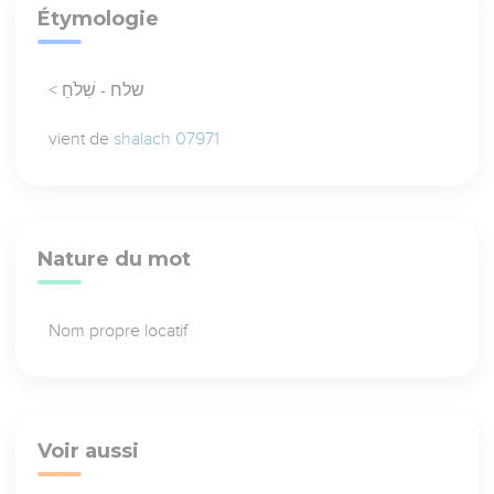
Étymologie
< שלח - שִׁלֹחַ
vient de
shalach 07971
Nature du mot
Nom propre locatif
Voir aussi