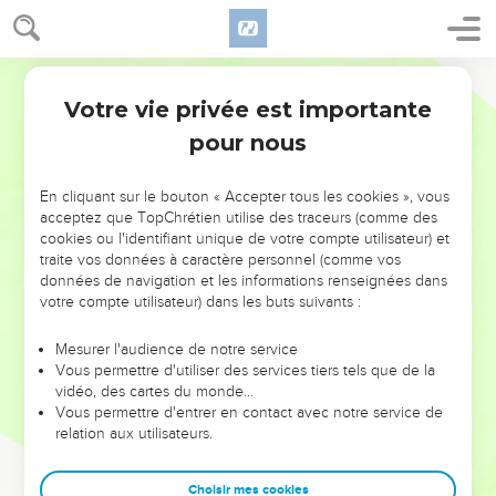
Votre vie privée est importante
pour nous
NE MANQUEZ PAS L’ÉVÉNEMENT
En cliquant sur le bouton « Accepter tous les cookies », vous
DE L’ANNÉE !
acceptez que TopChrétien utilise des traceurs (comme des
cookies ou l'identifiant unique de votre compte utilisateur) et
ET SI LEURS ERREURS POUVAIENT VOUS ÉVITER LES
traite vos données à caractère personnel (comme vos
VOTRES ?
données de navigation et les informations renseignées dans
votre compte utilisateur) dans les buts suivants :
On admire souvent les leaders pour leurs réussites, leur impact,
leur foi ou leur vision. Mais on voit moins les doutes, les erreurs
Mesurer l'audience de notre service
Vous permettre d'utiliser des services tiers tels que de la
et les saisons difficiles qu'ils ont traversés, alors même que ce
vidéo, des cartes du monde…
sont elles qui les ont façonnés.
Vous permettre d'entrer en contact avec notre service de
relation aux utilisateurs.
Dans cette conférence, leaders, entrepreneurs, et responsables
reviennent sur les erreurs marquantes de leur parcours et les
clés pour avancer avec plus de sagesse afin que leurs erreurs
Choisir mes cookies