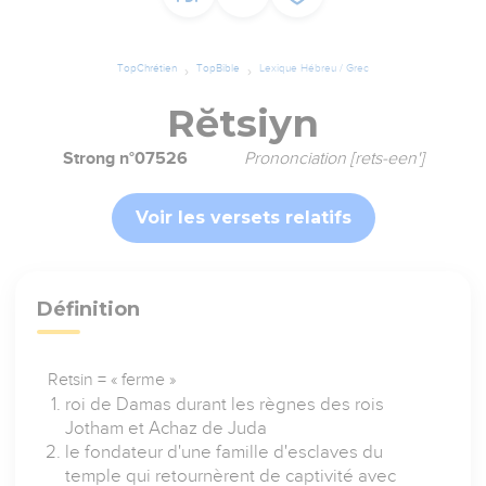
TopChrétien
TopBible
Lexique Hébreu / Grec
Rĕtsiyn
Strong n°07526
Prononciation [rets-een']
Voir les versets relatifs
Définition
Retsin = « ferme »
roi de Damas durant les règnes des rois
Jotham et Achaz de Juda
le fondateur d'une famille d'esclaves du
temple qui retournèrent de captivité avec