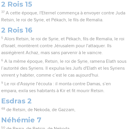
2 Rois 15
37
A cette époque, l'Eternel commença à envoyer contre Juda
Retsin, le roi de Syrie, et Pékach, le fils de Remalia.
2 Rois 16
5
Alors Retsin, le roi de Syrie, et Pékach, fils de Remalia, le roi
d'Israël, montèrent contre Jérusalem pour l'attaquer. Ils
assiégèrent Achaz, mais sans parvenir à le vaincre.
6
A la même époque, Retsin, le roi de Syrie, ramena Elath sous
l’autorité des Syriens. Il expulsa les Juifs d'Elath et les Syriens
vinrent y habiter, comme c’est le cas aujourd'hui.
9
Le roi d'Assyrie l'écouta : il monta contre Damas, s’en
empara, exila ses habitants à Kir et fit mourir Retsin.
Esdras 2
48
de Retsin, de Nekoda, de Gazzam,
Néhémie 7
50
de Reaja, de Retsin, de Nekoda,