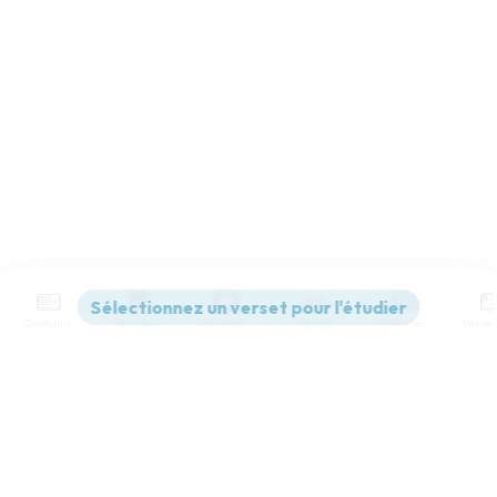
Contenus
Versions
Commentaires
Strong
Dictionnaire
Paramètres de lecture
Afficher les numéros de versets