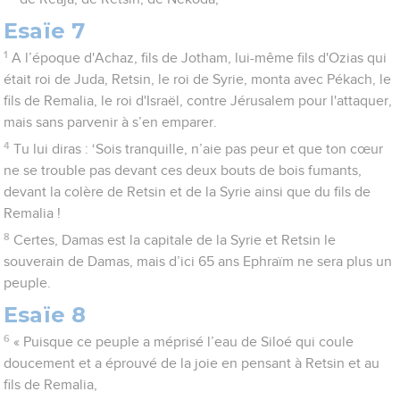
Esaïe 7
1
A l’époque d'Achaz, fils de Jotham, lui-même fils d'Ozias qui
était roi de Juda, Retsin, le roi de Syrie, monta avec Pékach, le
fils de Remalia, le roi d'Israël, contre Jérusalem pour l'attaquer,
mais sans parvenir à s’en emparer.
4
Tu lui diras : ‘Sois tranquille, n’aie pas peur et que ton cœur
ne se trouble pas devant ces deux bouts de bois fumants,
devant la colère de Retsin et de la Syrie ainsi que du fils de
Remalia !
8
Certes, Damas est la capitale de la Syrie et Retsin le
souverain de Damas, mais d’ici 65 ans Ephraïm ne sera plus un
peuple.
Esaïe 8
6
« Puisque ce peuple a méprisé l’eau de Siloé qui coule
doucement et a éprouvé de la joie en pensant à Retsin et au
fils de Remalia,