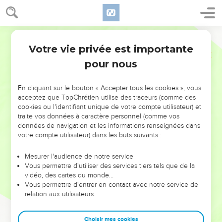
Votre vie privée est importante
pour nous
NE MANQUEZ PAS L’ÉVÉNEMENT
En cliquant sur le bouton « Accepter tous les cookies », vous
DE L’ANNÉE !
acceptez que TopChrétien utilise des traceurs (comme des
cookies ou l'identifiant unique de votre compte utilisateur) et
ET SI LEURS ERREURS POUVAIENT VOUS ÉVITER LES
traite vos données à caractère personnel (comme vos
VOTRES ?
données de navigation et les informations renseignées dans
votre compte utilisateur) dans les buts suivants :
On admire souvent les leaders pour leurs réussites, leur impact,
leur foi ou leur vision. Mais on voit moins les doutes, les erreurs
Mesurer l'audience de notre service
Vous permettre d'utiliser des services tiers tels que de la
et les saisons difficiles qu'ils ont traversés, alors même que ce
vidéo, des cartes du monde…
sont elles qui les ont façonnés.
Vous permettre d'entrer en contact avec notre service de
relation aux utilisateurs.
Dans cette conférence, leaders, entrepreneurs, et responsables
reviennent sur les erreurs marquantes de leur parcours et les
clés pour avancer avec plus de sagesse afin que leurs erreurs
Choisir mes cookies