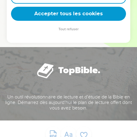
deviennent vos tremplins. Que vous guidiez un ministère, une
équipe, un groupe ou une famille, leur expérience est faite
Accepter tous les cookies
pour vous.
Tout refuser
Je découvre l’événement
Un outil révolutionnaire de lecture et d'étude de la Bible en
ligne. Démarrez dès aujourd'hui le plan de lecture offert dont
vous avez besoin.