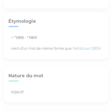
Étymologie
< אשורי - אַשּׁוּרִי
vient d'un mot de même forme que
'Ashshuwr 0804
Nature du mot
Adjectif