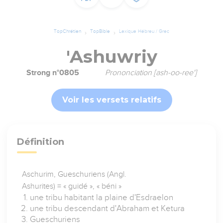
TopChrétien
TopBible
Lexique Hébreu / Grec
'Ashuwriy
Strong n°0805
Prononciation [ash-oo-ree']
Voir les versets relatifs
Définition
Aschurim, Gueschuriens (Angl.
Ashurites) = « guidé », « béni »
une tribu habitant la plaine d'Esdraelon
une tribu descendant d'Abraham et Ketura
Gueschuriens