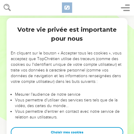
Votre vie privée est importante
pour nous
NE MANQUEZ PAS L’ÉVÉNEMENT
En cliquant sur le bouton « Accepter tous les cookies », vous
DE L’ANNÉE !
acceptez que TopChrétien utilise des traceurs (comme des
cookies ou l'identifiant unique de votre compte utilisateur) et
ET SI LEURS ERREURS POUVAIENT VOUS ÉVITER LES
traite vos données à caractère personnel (comme vos
VOTRES ?
données de navigation et les informations renseignées dans
votre compte utilisateur) dans les buts suivants :
On admire souvent les leaders pour leurs réussites, leur impact,
leur foi ou leur vision. Mais on voit moins les doutes, les erreurs
Mesurer l'audience de notre service
Vous permettre d'utiliser des services tiers tels que de la
et les saisons difficiles qu'ils ont traversés, alors même que ce
vidéo, des cartes du monde…
sont elles qui les ont façonnés.
Vous permettre d'entrer en contact avec notre service de
relation aux utilisateurs.
Dans cette conférence, leaders, entrepreneurs, et responsables
reviennent sur les erreurs marquantes de leur parcours et les
clés pour avancer avec plus de sagesse afin que leurs erreurs
Choisir mes cookies