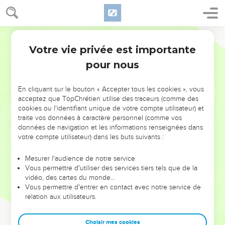
Votre vie privée est importante
pour nous
NE MANQUEZ PAS L’ÉVÉNEMENT
En cliquant sur le bouton « Accepter tous les cookies », vous
DE L’ANNÉE !
acceptez que TopChrétien utilise des traceurs (comme des
cookies ou l'identifiant unique de votre compte utilisateur) et
ET SI LEURS ERREURS POUVAIENT VOUS ÉVITER LES
traite vos données à caractère personnel (comme vos
VOTRES ?
données de navigation et les informations renseignées dans
votre compte utilisateur) dans les buts suivants :
On admire souvent les leaders pour leurs réussites, leur impact,
leur foi ou leur vision. Mais on voit moins les doutes, les erreurs
Mesurer l'audience de notre service
Vous permettre d'utiliser des services tiers tels que de la
et les saisons difficiles qu'ils ont traversés, alors même que ce
vidéo, des cartes du monde…
sont elles qui les ont façonnés.
Vous permettre d'entrer en contact avec notre service de
relation aux utilisateurs.
Dans cette conférence, leaders, entrepreneurs, et responsables
reviennent sur les erreurs marquantes de leur parcours et les
clés pour avancer avec plus de sagesse afin que leurs erreurs
Choisir mes cookies