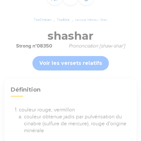
TopChrétien
TopBible
Lexique Hébreu / Grec
shashar
Strong n°08350
Prononciation [shaw-shar']
Voir les versets relatifs
Définition
couleur rouge, vermillon
couleur obtenue jadis par pulvérisation du
cinabre (sulfure de mercure), rouge d'origine
minérale