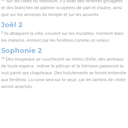
Sur les côtés du vestibule, il y avait des fenêtres grillagées
et des branches de palmier sculptées de part et d'autre, ainsi
que sur les annexes du temple et sur les auvents.
Joël 2
9
Ils attaquent la ville, courent sur les murailles, montent dans
les maisons, entrent par les fenêtres comme un voleur.
Sophonie 2
14
Des troupeaux se coucheront au milieu d'elle, des animaux
de toute espèce : même le pélican et le hérisson passeront la
nuit parmi ses chapiteaux. Des hululements se feront entendre
aux fenêtres. La ruine sera sur le seuil, car les lambris de cèdre
seront arrachés.