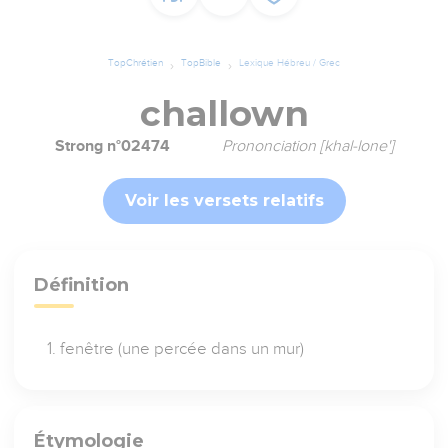
TopChrétien
TopBible
Lexique Hébreu / Grec
challown
Strong n°02474
Prononciation [khal-lone']
Voir les versets relatifs
Définition
fenêtre (une percée dans un mur)
Étymologie