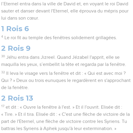
l’Eternel entra dans la ville de David et, en voyant le roi David
sauter et danser devant l'Eternel, elle éprouva du mépris pour
lui dans son cœur.
1 Rois 6
4
Le roi fit au temple des fenêtres solidement grillagées.
2 Rois 9
30
Jéhu entra dans Jizreel. Quand Jézabel l'apprit, elle se
maquilla les yeux, s’embellit la tête et regarda par la fenêtre.
32
Il leva le visage vers la fenêtre et dit : « Qui est avec moi ?
Qui ? » Deux ou trois eunuques le regardèrent en s'approchant
de la fenêtre.
2 Rois 13
17
et dit : « Ouvre la fenêtre à l'est. » Et il l'ouvrit. Elisée dit :
« Tire. » Et il tira. Elisée dit : « C'est une flèche de victoire de la
part de l'Eternel, une flèche de victoire contre les Syriens. Tu
battras les Syriens à Aphek jusqu'à leur extermination. »