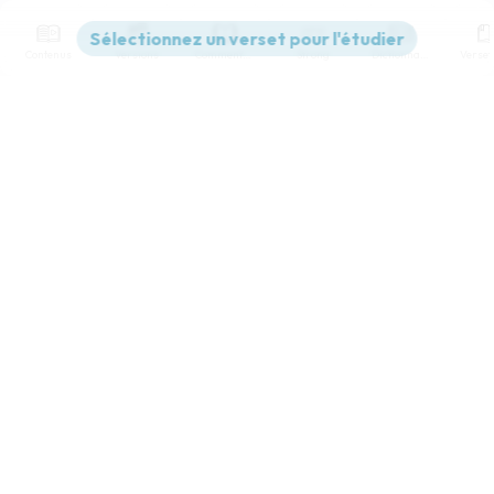
Contenus
Versions
Commentaires
Strong
Dictionnaire
Paramètres de lecture
Afficher les numéros de versets
Mode dyslexique
Désactivé
Simple
Coul
eur
Police d'écriture
Serif
Sans-serif
Taille de texte
Grand
Moyen
Petit