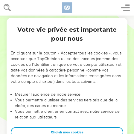
Votre vie privée est importante
pour nous
NE MANQUEZ PAS L’ÉVÉNEMENT
En cliquant sur le bouton « Accepter tous les cookies », vous
DE L’ANNÉE !
acceptez que TopChrétien utilise des traceurs (comme des
cookies ou l'identifiant unique de votre compte utilisateur) et
ET SI LEURS ERREURS POUVAIENT VOUS ÉVITER LES
traite vos données à caractère personnel (comme vos
VOTRES ?
données de navigation et les informations renseignées dans
votre compte utilisateur) dans les buts suivants :
On admire souvent les leaders pour leurs réussites, leur impact,
leur foi ou leur vision. Mais on voit moins les doutes, les erreurs
Mesurer l'audience de notre service
Vous permettre d'utiliser des services tiers tels que de la
et les saisons difficiles qu'ils ont traversés, alors même que ce
vidéo, des cartes du monde…
sont elles qui les ont façonnés.
Vous permettre d'entrer en contact avec notre service de
relation aux utilisateurs.
Dans cette conférence, leaders, entrepreneurs, et responsables
reviennent sur les erreurs marquantes de leur parcours et les
clés pour avancer avec plus de sagesse afin que leurs erreurs
Choisir mes cookies