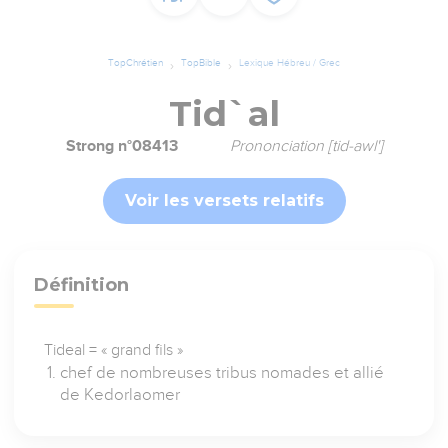
TopChrétien
TopBible
Lexique Hébreu / Grec
Tid`al
Strong n°08413
Prononciation [tid-awl']
Voir les versets relatifs
Définition
Tideal = « grand fils »
chef de nombreuses tribus nomades et allié
de Kedorlaomer