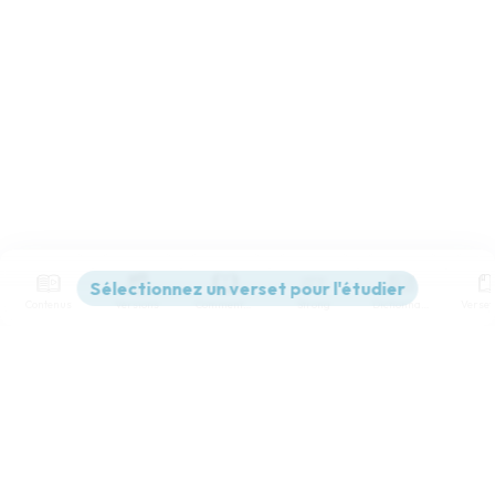
Contenus
Versions
Commentaires
Strong
Dictionnaire
Paramètres de lecture
Afficher les numéros de versets
Mode dyslexique