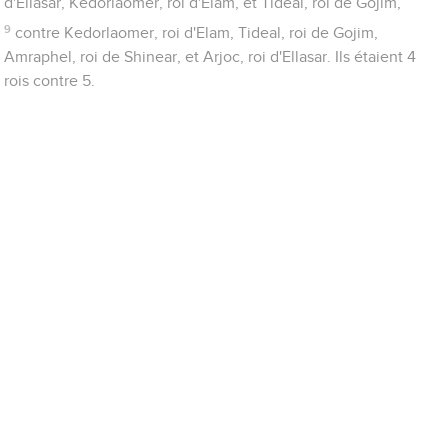
d'Ellasar, Kedorlaomer, roi d'Elam, et Tideal, roi de Gojim,
9
contre Kedorlaomer, roi d'Elam, Tideal, roi de Gojim,
Amraphel, roi de Shinear, et Arjoc, roi d'Ellasar. Ils étaient 4
rois contre 5.