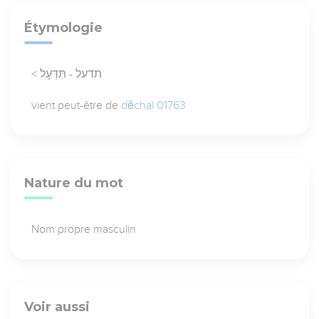
Étymologie
< תדעל - תִּדְעָל
vient peut-être de
dĕchal 01763
Nature du mot
Nom propre masculin
Voir aussi