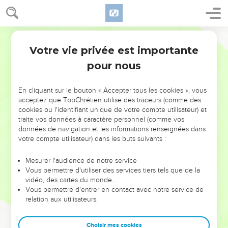
Votre vie privée est importante
pour nous
NE MANQUEZ PAS L’ÉVÉNEMENT
En cliquant sur le bouton « Accepter tous les cookies », vous
DE L’ANNÉE !
acceptez que TopChrétien utilise des traceurs (comme des
cookies ou l'identifiant unique de votre compte utilisateur) et
ET SI LEURS ERREURS POUVAIENT VOUS ÉVITER LES
traite vos données à caractère personnel (comme vos
VOTRES ?
données de navigation et les informations renseignées dans
votre compte utilisateur) dans les buts suivants :
On admire souvent les leaders pour leurs réussites, leur impact,
leur foi ou leur vision. Mais on voit moins les doutes, les erreurs
Mesurer l'audience de notre service
Vous permettre d'utiliser des services tiers tels que de la
et les saisons difficiles qu'ils ont traversés, alors même que ce
vidéo, des cartes du monde…
sont elles qui les ont façonnés.
Vous permettre d'entrer en contact avec notre service de
relation aux utilisateurs.
Dans cette conférence, leaders, entrepreneurs, et responsables
reviennent sur les erreurs marquantes de leur parcours et les
clés pour avancer avec plus de sagesse afin que leurs erreurs
Choisir mes cookies