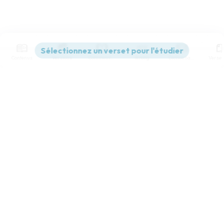
Contenus
Versions
Commentaires
Strong
Dictionnaire
Paramètres de lecture
Afficher les numéros de versets
Mode dyslexique
Désactivé
Simple
Coul
eur
Police d'écriture
Serif
Sans-serif