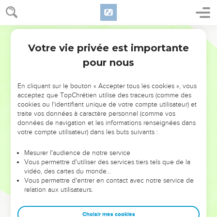
Votre vie privée est importante
pour nous
NE MANQUEZ PAS L’ÉVÉNEMENT
En cliquant sur le bouton « Accepter tous les cookies », vous
DE L’ANNÉE !
acceptez que TopChrétien utilise des traceurs (comme des
cookies ou l'identifiant unique de votre compte utilisateur) et
ET SI LEURS ERREURS POUVAIENT VOUS ÉVITER LES
traite vos données à caractère personnel (comme vos
VOTRES ?
données de navigation et les informations renseignées dans
votre compte utilisateur) dans les buts suivants :
On admire souvent les leaders pour leurs réussites, leur impact,
leur foi ou leur vision. Mais on voit moins les doutes, les erreurs
Mesurer l'audience de notre service
Vous permettre d'utiliser des services tiers tels que de la
et les saisons difficiles qu'ils ont traversés, alors même que ce
vidéo, des cartes du monde…
sont elles qui les ont façonnés.
Vous permettre d'entrer en contact avec notre service de
relation aux utilisateurs.
Dans cette conférence, leaders, entrepreneurs, et responsables
reviennent sur les erreurs marquantes de leur parcours et les
clés pour avancer avec plus de sagesse afin que leurs erreurs
Choisir mes cookies