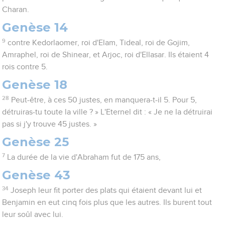
Charan.
Genèse 14
9
contre Kedorlaomer, roi d'Elam, Tideal, roi de Gojim,
Amraphel, roi de Shinear, et Arjoc, roi d'Ellasar. Ils étaient 4
rois contre 5.
Genèse 18
28
Peut-être, à ces 50 justes, en manquera-t-il 5. Pour 5,
détruiras-tu toute la ville ? » L'Eternel dit : « Je ne la détruirai
pas si j'y trouve 45 justes. »
Genèse 25
7
La durée de la vie d'Abraham fut de 175 ans,
Genèse 43
34
Joseph leur fit porter des plats qui étaient devant lui et
Benjamin en eut cinq fois plus que les autres. Ils burent tout
leur soûl avec lui.