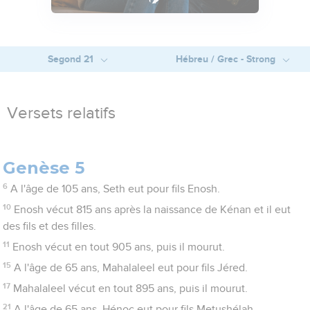
Segond 21
Hébreu / Grec - Strong
Versets relatifs
Genèse 5
6
A l'âge de 105 ans, Seth eut pour fils Enosh.
10
Enosh vécut 815 ans après la naissance de Kénan et il eut
des fils et des filles.
11
Enosh vécut en tout 905 ans, puis il mourut.
15
A l'âge de 65 ans, Mahalaleel eut pour fils Jéred.
17
Mahalaleel vécut en tout 895 ans, puis il mourut.
21
A l'âge de 65 ans, Hénoc eut pour fils Metushélah.