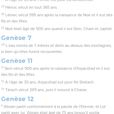
23
Hénoc vécut en tout 365 ans.
30
Lémec vécut 595 ans après la naissance de Noé et il eut des
fils et des filles.
32
Noé était âgé de 500 ans quand il eut Sem, Cham et Japhet.
Genèse 7
20
L’eau monta de 7 mètres et demi au-dessus des montagnes,
si bien qu’elles furent recouvertes.
Genèse 11
11
Sem vécut 500 ans après la naissance d'Arpacshad et il eut
des fils et des filles.
12
A l'âge de 35 ans, Arpacshad eut pour fils Shélach.
32
Térach vécut 205 ans, puis il mourut à Charan.
Genèse 12
4
Abram partit conformément à la parole de l'Eternel, et Lot
partit avec lui. Abram était âgé de 75 ans lorsqu'il quitta