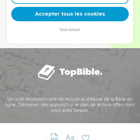
deviennent vos tremplins. Que vous guidiez un ministère, une
équipe, un groupe ou une famille, leur expérience est faite
Accepter tous les cookies
pour vous.
Tout refuser
Je découvre l’événement
Un outil révolutionnaire de lecture et d'étude de la Bible en
ligne. Démarrez dès aujourd'hui le plan de lecture offert dont
vous avez besoin.