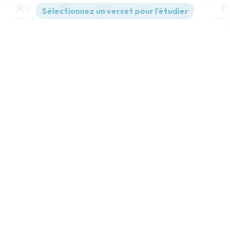
Contenus
Versions
Commentaires
Strong
Dictionnaire
Paramètres de lecture
Afficher les numéros de versets
Mode dyslexique
Désactivé
Simple
Coul
eur
Police d'écriture
Serif
Sans-serif
Taille de texte
Grand
Moyen
Petit