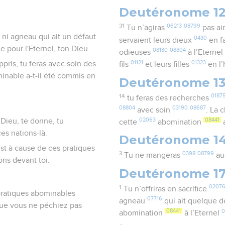
Deutéronome 1
31
06213
08799
Tu n’agiras
pas ain
f, ni agneau qui ait un défaut
0430
servaient leurs dieux
en f
 pour l'Eternel, ton Dieu.
08130
08804
odieuses
à l’Eterne
01121
01323
pris, tu feras avec soin des
fils
et leurs filles
en l’
bominable a-t-il été commis en
Deutéronome 1
14
0187
tu feras des recherches
08804
03190
08687
avec soin
. La 
 Dieu, te donne, tu
02063
08441
cette
abomination
a
es nations-là.
Deutéronome 1
c'est à cause de ces pratiques
3
0398
08799
Tu ne mangeras
au
ons devant toi.
Deutéronome 1
1
0207
Tu n’offriras en sacrifice
 pratiques abominables
07716
agneau
qui ait quelque 
 que vous ne péchiez pas
08441
abomination
à l’Eternel