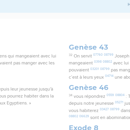
H
Genèse 43
32
07760
08799
iens qui mangeaient avec lui
On servit
Joseph à
0398
08802
uvaient pas manger avec les
mangeaient
avec lui 
03201
08799
pouvaient
pas man
04714
c’est à leurs yeux
une ab
Genèse 46
epuis leur jeunesse jusqu'à
34
0559
08804
us pourrez habiter dans la
vous répondrez
: 
05271
aux Egyptiens. »
depuis notre jeunesse
jus
03427
08799
vous habiterez
dans
08802
06629
sont en abominati
Exode 8