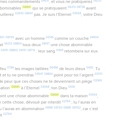
04931
06213
mes commandements
, et vous ne pratiquerez
08441
06213
08738
bominables
qui se pratiquaient
avant
02930
08691
03068
uillerez
pas. Je suis l’Eternel
, votre Dieu
901
08799
02145
04904
avec un homme
comme on couche
06213
08804
08147
ait
tous deux
une chose abominable
04191
08800
04191
08714
01818
t
: leur sang
retombera sur eux.
0784
06456
0430
 feu
les images taillées
de leurs dieux
. Tu
03947
08804
03701
t et tu ne prendras
point pour toi l’argent
03369
, de peur que ces choses ne te deviennent un piège
08441
03068
0430
nation
à l’Eternel
, ton Dieu
.
08441
01004
int une chose abominable
dans ta maison
,
02764
e cette chose, dévoué par interdit
; tu l’auras en
08581
08763
08581
08762
tu l’auras en abomination
, car c’est
02764
it
.