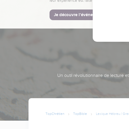
leur expérience est faite pour vous.
Je découvre l’événement
Un outil révolutionnaire de lecture e
TopChrétien
TopBible
Lexique Hébreu / Gre