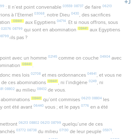
799
03559
08737
06213
: Il n’est point convenable
de faire
03068
0430
rions à l’Eternel
, notre Dieu
, des sacrifices
08441
04714
ation
aux Egyptiens
. Et si nous offrons, sous
02076
08799
08441
s
qui sont en abomination
aux Egyptiens
08799
-ils pas ?
02145
04904
point avec un homme
comme on couche
avec
08441
bomination
.
02708
04941
donc mes lois
et mes ordonnances
, et vous ne
08441
0249
 de ces abominations
, ni l’indigène
, ni
481
08802
08432
au milieu
de vous.
08441
06213
08804
s abominations
qu’ont commises
les
06440
0776
i y ont été avant
vous ; et le pays
en a été
06213
08802
06213
08799
mettront
quelqu’une de ces
03772
08738
07130
05971
ranchés
du milieu
de leur peuple
.