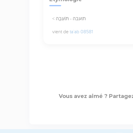
< תועבה - תּוֹעֵבָה
vient de
ta`ab 08581
Vous avez aimé ? Partagez