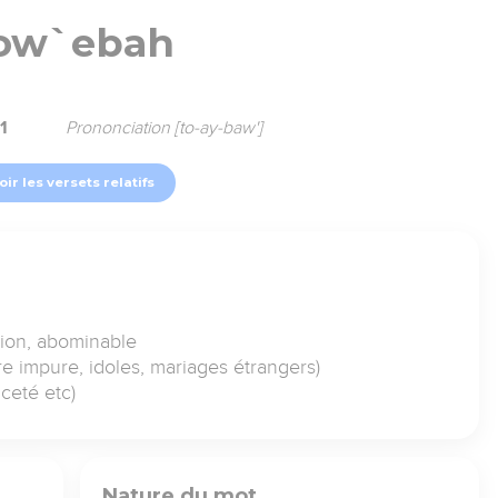
ow`ebah
1
Prononciation [to-ay-baw']
oir les versets relatifs
ion, abominable
ure impure, idoles, mariages étrangers)
ceté etc)
Nature du mot