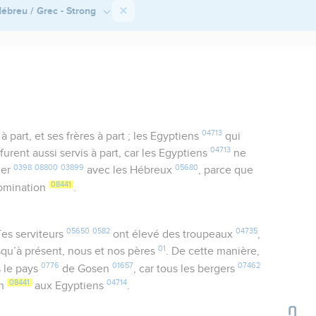
ébreu / Grec - Strong
04713
 part, et ses frères à part ; les Egyptiens
qui
04713
furent aussi servis à part, car les Egyptiens
ne
0398
08800
03899
05680
ger
avec les Hébreux
, parce que
08441
omination
.
05650
0582
04735
Tes serviteurs
ont élevé des troupeaux
,
01
qu’à présent, nous et nos pères
. De cette manière,
0776
01657
07462
 le pays
de Gosen
, car tous les bergers
08441
04714
on
aux Egyptiens
.