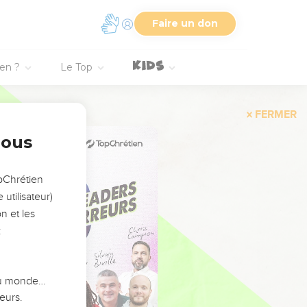
Faire un don
ien ?
Le Top
FERMER
nous
opChrétien
utilisateur)
n et les
:
 du monde…
eurs.