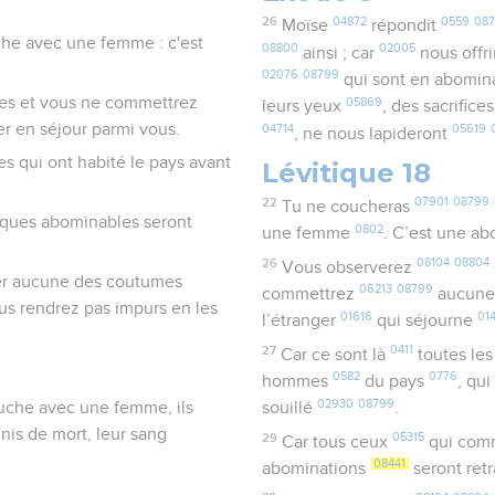
26
04872
0559
08
Moïse
répondit
e avec une femme : c'est
08800
02005
ainsi ; car
nous offri
02076
08799
qui sont en abomin
les et vous ne commettrez
05869
leurs yeux
, des sacrifice
ger en séjour parmi vous.
04714
05619
, ne nous lapideront
s qui ont habité le pays avant
Lévitique 18
22
07901
08799
Tu ne coucheras
tiques abominables seront
0802
une femme
. C’est une a
26
08104
08804
Vous observerez
er aucune des coutumes
06213
08799
commettrez
aucune
us rendrez pas impurs en les
01616
01
l’étranger
qui séjourne
27
0411
Car ce sont là
toutes le
0582
0776
hommes
du pays
, qu
02930
08799
che avec une femme, ils
souillé
.
nis de mort, leur sang
29
05315
Car tous ceux
qui com
08441
abominations
seront ret