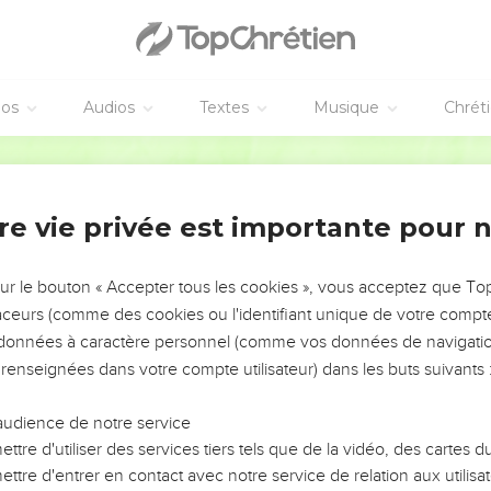
éos
Audios
Textes
Musique
Chrét
re vie privée est importante pour 
NEMENT DE L’ANNÉE !
ÉVITER LES VOTRES ?
sur le bouton « Accepter tous les cookies », vous acceptez que T
traceurs (comme des cookies ou l'identifiant unique de votre compte 
tes, leur impact, leur foi ou leur vision. Mais on voit
s données à caractère personnel (comme vos données de navigatio
fficiles qu'ils ont traversés, alors même que ce sont
 renseignées dans votre compte utilisateur) dans les buts suivants 
audience de notre service
s, et responsables reviennent sur les erreurs
 avancer avec plus de sagesse afin que leurs erreurs
ttre d'utiliser des services tiers tels que de la vidéo, des cartes
un ministère, une équipe, un groupe ou une famille,
ttre d'entrer en contact avec notre service de relation aux utilisat