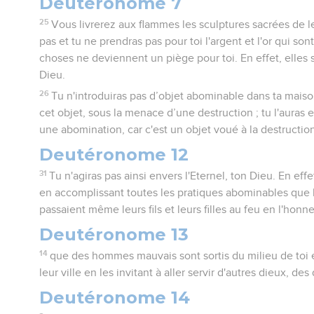
Deutéronome 7
25
Vous livrerez aux flammes les sculptures sacrées de l
pas et tu ne prendras pas pour toi l'argent et l'or qui son
choses ne deviennent un piège pour toi. En effet, elles s
Dieu.
26
Tu n'introduiras pas d’objet abominable dans ta mais
cet objet, sous la menace d’une destruction ; tu l'auras e
une abomination, car c'est un objet voué à la destructio
Deutéronome 12
31
Tu n'agiras pas ainsi envers l'Eternel, ton Dieu. En effe
en accomplissant toutes les pratiques abominables que l'
passaient même leurs fils et leurs filles au feu en l'honn
Deutéronome 13
14
que des hommes mauvais sont sortis du milieu de toi e
leur ville en les invitant à aller servir d'autres dieux, d
Deutéronome 14