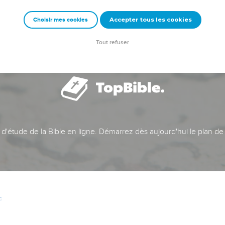
Accepter tous les cookies
Choisir mes cookies
Tout refuser
t d'étude de la Bible en ligne. Démarrez dès aujourd'hui le plan de
c