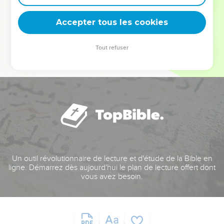
deviennent vos tremplins. Que vous guidiez un ministère, une
équipe, un groupe ou une famille, leur expérience est faite
Accepter tous les cookies
pour vous.
Tout refuser
Je découvre l’événement
Un outil révolutionnaire de lecture et d'étude de la Bible en
ligne. Démarrez dès aujourd'hui le plan de lecture offert dont
vous avez besoin.