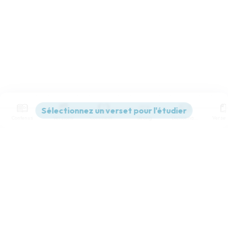
Contenus
Versions
Commentaires
Strong
Dictionnaire
Paramètres de lecture
Afficher les numéros de versets
Mode dyslexique
Désactivé
Simple
Coul
eur