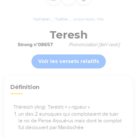
TopChrétien
TopBible
Lexique Hébreu / Grec
Teresh
Strong n°08657
Prononciation [teh'-resh]
Voir les versets relatifs
Définition
Théresch (Angl. Teresh) = « rigueur »
un des 2 eunuques qui complotaient de tuer
le roi de Perse Assuérus mais dont le complot
fut découvert par Mardochée