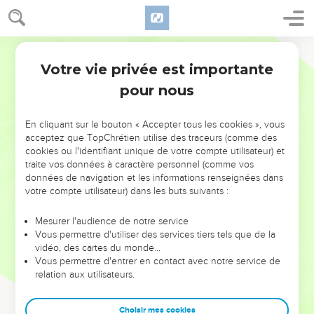
Votre vie privée est importante
pour nous
NE MANQUEZ PAS L’ÉVÉNEMENT
En cliquant sur le bouton « Accepter tous les cookies », vous
DE L’ANNÉE !
acceptez que TopChrétien utilise des traceurs (comme des
cookies ou l'identifiant unique de votre compte utilisateur) et
ET SI LEURS ERREURS POUVAIENT VOUS ÉVITER LES
traite vos données à caractère personnel (comme vos
VOTRES ?
données de navigation et les informations renseignées dans
votre compte utilisateur) dans les buts suivants :
On admire souvent les leaders pour leurs réussites, leur impact,
leur foi ou leur vision. Mais on voit moins les doutes, les erreurs
Mesurer l'audience de notre service
Vous permettre d'utiliser des services tiers tels que de la
et les saisons difficiles qu'ils ont traversés, alors même que ce
vidéo, des cartes du monde…
sont elles qui les ont façonnés.
Vous permettre d'entrer en contact avec notre service de
relation aux utilisateurs.
Dans cette conférence, leaders, entrepreneurs, et responsables
reviennent sur les erreurs marquantes de leur parcours et les
clés pour avancer avec plus de sagesse afin que leurs erreurs
Choisir mes cookies