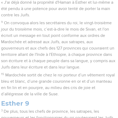
« J'ai déjà donné la propriété d'Haman à Esther et lui-même a
été pendu à une potence pour avoir tenté de porter la main
contre les Juifs.
9
On convoqua alors les secrétaires du roi, le vingt-troisième
jour du troisième mois, c’est-à-dire le mois de Sivan, et l'on
écrivit un message en tout point conforme aux ordres de
Mardochée et adressé aux Juifs, aux satrapes, aux
gouverneurs et aux chefs des 127 provinces qui couvraient un
territoire allant de l'Inde à l'Ethiopie, à chaque province dans
son écriture et à chaque peuple dans sa langue, y compris aux
Juifs dans leur écriture et dans leur langue.
15
Mardochée sortit de chez le roi porteur d’un vêtement royal
bleu et blanc, d’une grande couronne en or et d’un manteau
en fin lin et en pourpre, au milieu des cris de joie et
d’allégresse de la ville de Suse.
Esther 9
3
De plus, tous les chefs de province, les satrapes, les
gouverneurs et les fonctionnaires du roi soutenaient les Juifs,