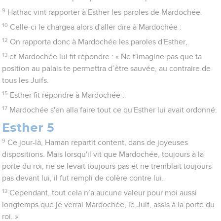
9
Hathac vint rapporter à Esther les paroles de Mardochée.
10
Celle-ci le chargea alors d'aller dire à Mardochée :
12
On rapporta donc à Mardochée les paroles d'Esther,
13
et Mardochée lui fit répondre : « Ne t'imagine pas que ta
position au palais te permettra d’être sauvée, au contraire de
tous les Juifs.
15
Esther fit répondre à Mardochée :
17
Mardochée s'en alla faire tout ce qu'Esther lui avait ordonné.
Esther 5
9
Ce jour-là, Haman repartit content, dans de joyeuses
dispositions. Mais lorsqu'il vit que Mardochée, toujours à la
porte du roi, ne se levait toujours pas et ne tremblait toujours
pas devant lui, il fut rempli de colère contre lui.
13
Cependant, tout cela n’a aucune valeur pour moi aussi
longtemps que je verrai Mardochée, le Juif, assis à la porte du
roi. »