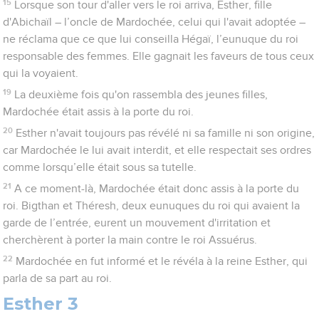
15
Lorsque son tour d'aller vers le roi arriva, Esther, fille
d'Abichaïl – l’oncle de Mardochée, celui qui l'avait adoptée –
ne réclama que ce que lui conseilla Hégaï, l’eunuque du roi
responsable des femmes. Elle gagnait les faveurs de tous ceux
qui la voyaient.
19
La deuxième fois qu'on rassembla des jeunes filles,
Mardochée était assis à la porte du roi.
20
Esther n'avait toujours pas révélé ni sa famille ni son origine,
car Mardochée le lui avait interdit, et elle respectait ses ordres
comme lorsqu’elle était sous sa tutelle.
21
A ce moment-là, Mardochée était donc assis à la porte du
roi. Bigthan et Théresh, deux eunuques du roi qui avaient la
garde de l’entrée, eurent un mouvement d'irritation et
cherchèrent à porter la main contre le roi Assuérus.
22
Mardochée en fut informé et le révéla à la reine Esther, qui
parla de sa part au roi.
Esther 3