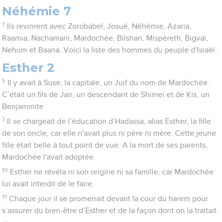
Néhémie 7
7
Ils revinrent avec Zorobabel, Josué, Néhémie, Azaria,
Raamia, Nachamani, Mardochée, Bilshan, Mispéreth, Bigvaï,
Nehum et Baana. Voici la liste des hommes du peuple d'Israël :
Esther 2
5
Il y avait à Suse, la capitale, un Juif du nom de Mardochée.
C’était un fils de Jaïr, un descendant de Shimeï et de Kis, un
Benjaminite
7
Il se chargeait de l’éducation d’Hadassa, alias Esther, la fille
de son oncle, car elle n'avait plus ni père ni mère. Cette jeune
fille était belle à tout point de vue. A la mort de ses parents,
Mardochée l'avait adoptée.
10
Esther ne révéla ni son origine ni sa famille, car Mardochée
lui avait interdit de le faire.
11
Chaque jour il se promenait devant la cour du harem pour
s’assurer du bien-être d’Esther et de la façon dont on la traitait.