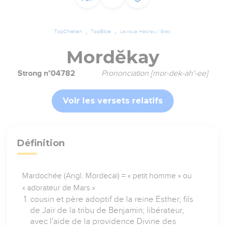
TopChrétien
TopBible
Lexique Hébreu / Grec
Mordĕkay
Strong n°04782
Prononciation [mor-dek-ah'-ee]
Voir les versets relatifs
Définition
Mardochée (Angl. Mordecai) = « petit homme » ou
« adorateur de Mars »
cousin et père adoptif de la reine Esther; fils
de Jaïr de la tribu de Benjamin; libérateur,
avec l'aide de la providence Divine des