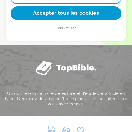
deviennent vos tremplins. Que vous guidiez un ministère, une
équipe, un groupe ou une famille, leur expérience est faite
Accepter tous les cookies
pour vous.
Tout refuser
Je découvre l’événement
Un outil révolutionnaire de lecture et d'étude de la Bible en
ligne. Démarrez dès aujourd'hui le plan de lecture offert dont
vous avez besoin.