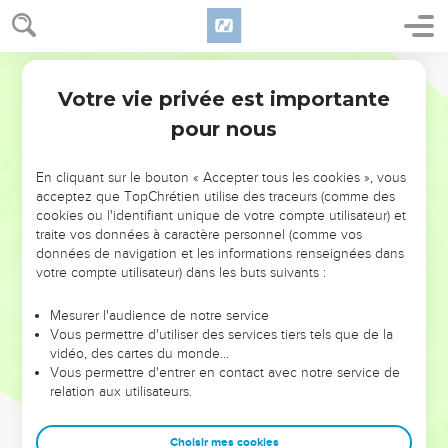
Votre vie privée est importante
pour nous
NE MANQUEZ PAS L’ÉVÉNEMENT
En cliquant sur le bouton « Accepter tous les cookies », vous
DE L’ANNÉE !
acceptez que TopChrétien utilise des traceurs (comme des
cookies ou l'identifiant unique de votre compte utilisateur) et
ET SI LEURS ERREURS POUVAIENT VOUS ÉVITER LES
traite vos données à caractère personnel (comme vos
VOTRES ?
données de navigation et les informations renseignées dans
votre compte utilisateur) dans les buts suivants :
On admire souvent les leaders pour leurs réussites, leur impact,
leur foi ou leur vision. Mais on voit moins les doutes, les erreurs
Mesurer l'audience de notre service
Vous permettre d'utiliser des services tiers tels que de la
et les saisons difficiles qu'ils ont traversés, alors même que ce
vidéo, des cartes du monde…
sont elles qui les ont façonnés.
Vous permettre d'entrer en contact avec notre service de
relation aux utilisateurs.
Dans cette conférence, leaders, entrepreneurs, et responsables
reviennent sur les erreurs marquantes de leur parcours et les
clés pour avancer avec plus de sagesse afin que leurs erreurs
Choisir mes cookies