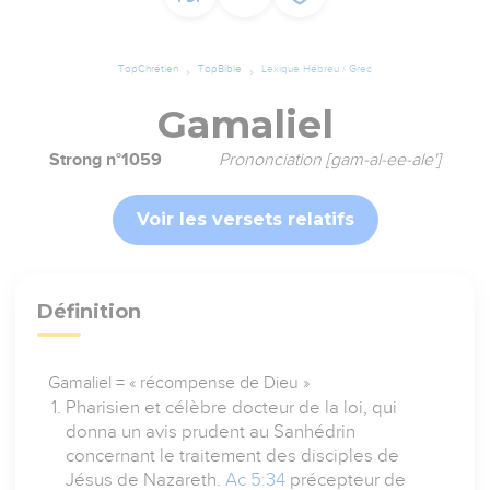
TopChrétien
TopBible
Lexique Hébreu / Grec
Gamaliel
Strong n°1059
Prononciation [gam-al-ee-ale']
Voir les versets relatifs
Définition
Gamaliel = « récompense de Dieu »
Pharisien et célèbre docteur de la loi, qui
donna un avis prudent au Sanhédrin
concernant le traitement des disciples de
Jésus de Nazareth.
Ac 5:34
précepteur de