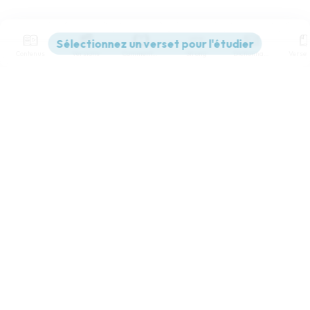
Contenus
Versions
Commentaires
Strong
Dictionnaire
Paramètres de lecture
Afficher les numéros de versets
Mode dyslexique
Désactivé
Simple
Coul
eur
Police d'écriture
Serif
Sans-serif
Taille de texte