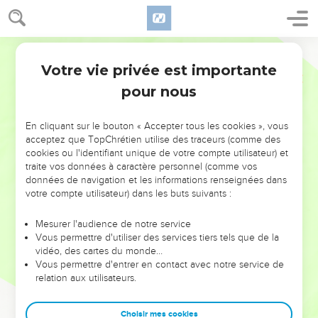
Votre vie privée est importante
pour nous
NE MANQUEZ PAS L’ÉVÉNEMENT
En cliquant sur le bouton « Accepter tous les cookies », vous
DE L’ANNÉE !
acceptez que TopChrétien utilise des traceurs (comme des
cookies ou l'identifiant unique de votre compte utilisateur) et
ET SI LEURS ERREURS POUVAIENT VOUS ÉVITER LES
traite vos données à caractère personnel (comme vos
VOTRES ?
données de navigation et les informations renseignées dans
votre compte utilisateur) dans les buts suivants :
On admire souvent les leaders pour leurs réussites, leur impact,
leur foi ou leur vision. Mais on voit moins les doutes, les erreurs
Mesurer l'audience de notre service
Vous permettre d'utiliser des services tiers tels que de la
et les saisons difficiles qu'ils ont traversés, alors même que ce
vidéo, des cartes du monde…
sont elles qui les ont façonnés.
Vous permettre d'entrer en contact avec notre service de
relation aux utilisateurs.
Dans cette conférence, leaders, entrepreneurs, et responsables
reviennent sur les erreurs marquantes de leur parcours et les
clés pour avancer avec plus de sagesse afin que leurs erreurs
Choisir mes cookies