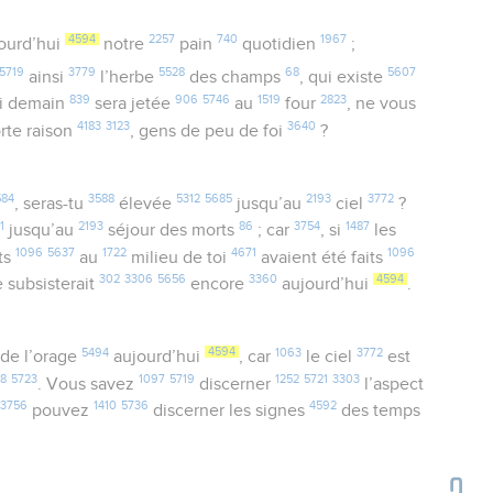
4594
2257
740
1967
ourd’hui
notre
pain
quotidien
;
5719
3779
5528
68
5607
ainsi
l’herbe
des champs
, qui existe
839
906
5746
1519
2823
i demain
sera jetée
au
four
, ne vous
4183
3123
3640
orte raison
, gens de peu de foi
?
584
3588
5312
5685
2193
3772
, seras-tu
élevée
jusqu’au
ciel
?
1
2193
86
3754
1487
jusqu’au
séjour des morts
; car
, si
les
1096
5637
1722
4671
1096
its
au
milieu de toi
avaient été faits
302
3306
5656
3360
4594
le subsisterait
encore
aujourd’hui
.
5494
4594
1063
3772
a de l’orage
aujourd’hui
, car
le ciel
est
68
5723
1097
5719
1252
5721
3303
. Vous savez
discerner
l’aspect
3756
1410
5736
4592
e
pouvez
discerner les signes
des temps