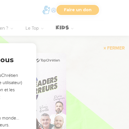
Faire un don
ien ?
Le Top
FERMER
nous
opChrétien
utilisateur)
n et les
:
 du monde…
eurs.