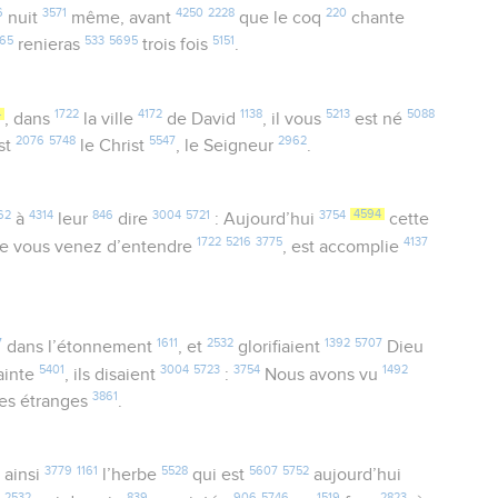
6
3571
4250
2228
220
nuit
même, avant
que le coq
chante
165
533
5695
5151
renieras
trois fois
.
4
1722
4172
1138
5213
5088
, dans
la ville
de David
, il vous
est né
2076
5748
5547
2962
st
le Christ
, le Seigneur
.
62
4314
846
3004
5721
3754
4594
à
leur
dire
: Aujourd’hui
cette
1722
5216
3775
4137
ue vous venez d’entendre
, est accomplie
7
1611
2532
1392
5707
dans l’étonnement
, et
glorifiaient
Dieu
5401
3004
5723
3754
1492
ainte
, ils disaient
:
Nous avons vu
3861
es étranges
.
3779
1161
5528
5607
5752
ainsi
l’herbe
qui est
aujourd’hui
2532
839
906
5746
1519
2823