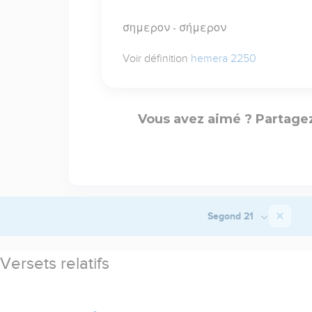
σημερον - σήμερον
Voir définition
hemera 2250
Vous avez aimé ? Partagez
Segond 21
Versets relatifs