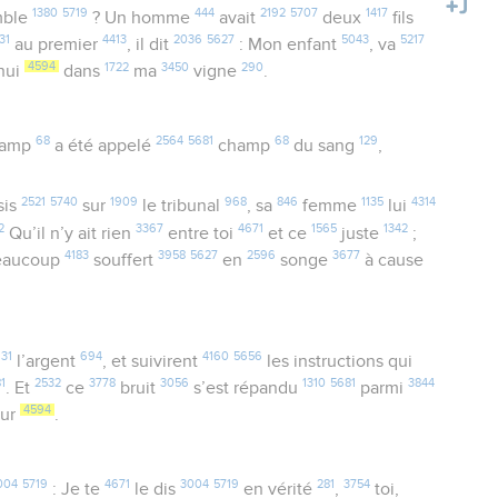
1380
5719
444
2192
5707
1417
mble
? Un homme
avait
deux
fils
31
4413
2036
5627
5043
5217
au premier
, il dit
: Mon enfant
, va
4594
1722
3450
290
hui
dans
ma
vigne
.
68
2564
5681
68
129
amp
a été appelé
champ
du sang
,
2521
5740
1909
968
846
1135
4314
sis
sur
le tribunal
, sa
femme
lui
2
3367
4671
1565
1342
Qu’il n’y ait rien
entre toi
et ce
juste
;
4183
3958
5627
2596
3677
beaucoup
souffert
en
songe
à cause
31
694
4160
5656
l’argent
, et suivirent
les instructions qui
1
2532
3778
3056
1310
5681
3844
. Et
ce
bruit
s’est répandu
parmi
4594
our
.
004
5719
4671
3004
5719
281
3754
: Je te
le dis
en vérité
,
toi,