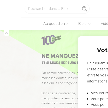
Au quotidien
Bible
Vid
Vot
NE MANQUEZ PAS L’ÉVÉ
ET SI LEURS ERREURS POUVAIENT VOUS 
En cliquant 
utilise des 
On admire souvent les leaders pour leurs réussi
et traite vo
moins les doutes, les erreurs et les saisons di
informations
elles qui les ont façonnés.
Mesurer l'
Dans cette conférence, leaders, entrepreneur
marquantes de leur parcours et les clés pour
Vous perme
deviennent vos tremplins. Que vous guidiez 
Vous perme