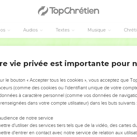
éos
Audios
Textes
Musique
Chrét
re vie privée est importante pour 
NEMENT DE L’ANNÉE !
ÉVITER LES VOTRES ?
sur le bouton « Accepter tous les cookies », vous acceptez que T
traceurs (comme des cookies ou l'identifiant unique de votre compte 
tes, leur impact, leur foi ou leur vision. Mais on voit
s données à caractère personnel (comme vos données de navigatio
fficiles qu'ils ont traversés, alors même que ce sont
 renseignées dans votre compte utilisateur) dans les buts suivants 
audience de notre service
s, et responsables reviennent sur les erreurs
 avancer avec plus de sagesse afin que leurs erreurs
ttre d'utiliser des services tiers tels que de la vidéo, des cartes
un ministère, une équipe, un groupe ou une famille,
ttre d'entrer en contact avec notre service de relation aux utilisat