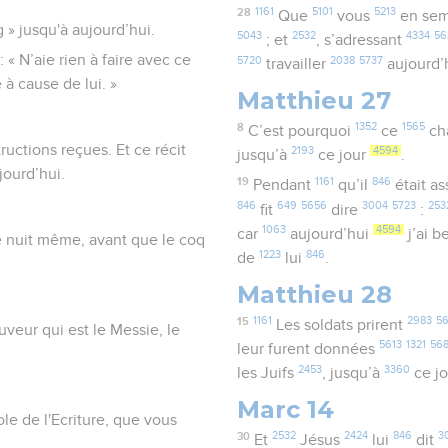
28
1161
5101
5213
Que
vous
en se
» jusqu'à aujourd’hui.
5043
2532
4334
56
; et
, s’adressant
: « N’aie rien à faire avec ce
5720
2038
5737
travailler
aujourd’
 à cause de lui. »
Matthieu 27
8
1352
1565
C’est pourquoi
ce
ch
ructions reçues. Et ce récit
2193
4594
jusqu’à
ce jour
.
jourd’hui.
19
1161
846
Pendant
qu’il
était as
846
649
5656
3004
5723
253
fit
dire
:
1063
4594
car
aujourd’hui
j’ai 
ette nuit même, avant que le coq
1223
846
de
lui
.
Matthieu 28
15
1161
2983
56
Les soldats prirent
auveur qui est le Messie, le
5613
1321
568
leur furent données
2453
3360
les Juifs
, jusqu’à
ce j
Marc 14
ole de l'Ecriture, que vous
30
2532
2424
846
3
Et
Jésus
lui
dit