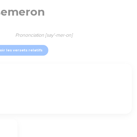
semeron
Prononciation [say'-mer-on]
oir les versets relatifs