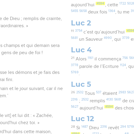
4594
1722
502
aujourd’hui
, cette
5455
5658
1364
3
deux fois
, tu me
e de Dieu ; remplis de crainte,
Luc 2
aordinaires. »
11
3754
459
c’est qu’aujourd’hui
5681
4990
3739
un Sauveur
, qui
e
 les champs et qui demain sera
Luc 4
, gens de peu de foi !
21
1161
756
56
Alors
il commença
3778
1124
parole de l’Ecriture
, q
hasse les démons et je fais des
5769
.
i fini.
Luc 5
in et le jour suivant, car il ne
26
2532
537
2983
562
Tous
étaient
em.’
2316
2532
4130
5681
;
remplis
de cr
5627
4594
aujourd’hui
des chos
e vit] et lui dit : « Zachée,
Luc 12
ourd'hui chez toi. »
28
1487
2316
294
5719
Si
Dieu
revêt
urd'hui dans cette maison,
4594
1722
68