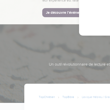
leur expérience est faite pour vous.
Je découvre l’événement
Un outil révolutionnaire de lecture e
TopChrétien
TopBible
Lexique Hébreu / Gre