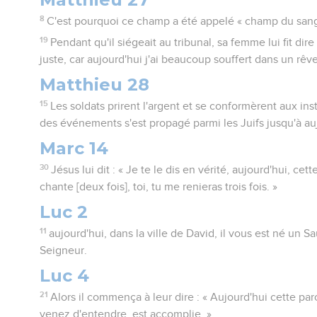
8
C'est pourquoi ce champ a été appelé « champ du sang 
19
Pendant qu'il siégeait au tribunal, sa femme lui fit dire 
juste, car aujourd'hui j'ai beaucoup souffert dans un rêve
Matthieu 28
15
Les soldats prirent l'argent et se conformèrent aux inst
des événements s'est propagé parmi les Juifs jusqu'à au
Marc 14
30
Jésus lui dit : « Je te le dis en vérité, aujourd'hui, c
chante [deux fois], toi, tu me renieras trois fois. »
Luc 2
11
aujourd'hui, dans la ville de David, il vous est né un S
Seigneur.
Luc 4
21
Alors il commença à leur dire : « Aujourd'hui cette par
venez d'entendre, est accomplie. »