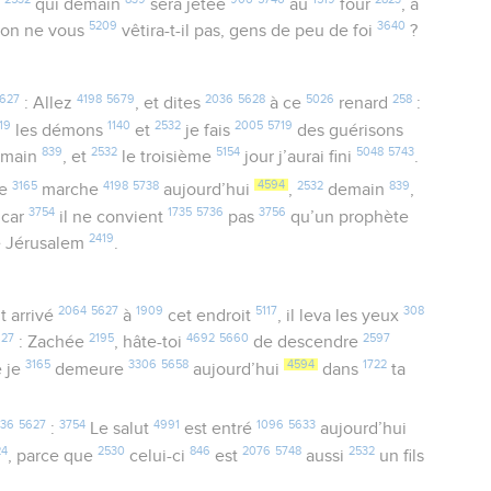
t
qui demain
sera jetée
au
four
, à
5209
3640
son ne vous
vêtira-t-il pas, gens de peu de foi
?
627
4198
5679
2036
5628
5026
258
: Allez
, et dites
à ce
renard
:
19
1140
2532
2005
5719
les démons
et
je fais
des guérisons
839
2532
5154
5048
5743
main
, et
le troisième
jour j’aurai fini
.
3165
4198
5738
4594
2532
839
je
marche
aujourd’hui
,
demain
,
3754
1735
5736
3756
 car
il ne convient
pas
qu’un prophète
2419
 Jérusalem
.
2064
5627
1909
5117
308
t arrivé
à
cet endroit
, il leva les yeux
627
2195
4692
5660
2597
: Zachée
, hâte-toi
de descendre
3165
3306
5658
4594
1722
 je
demeure
aujourd’hui
dans
ta
36
5627
3754
4991
1096
5633
:
Le salut
est entré
aujourd’hui
24
2530
846
2076
5748
2532
, parce que
celui-ci
est
aussi
un fils