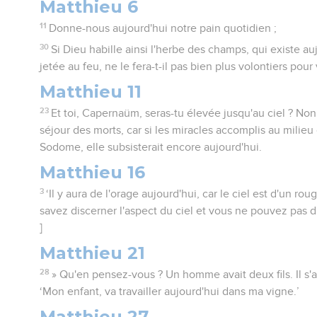
Matthieu 6
11
Donne-nous aujourd'hui notre pain quotidien ;
30
Si Dieu habille ainsi l'herbe des champs, qui existe a
jetée au feu, ne le fera-t-il pas bien plus volontiers pou
Matthieu 11
23
Et toi, Capernaüm, seras-tu élevée jusqu'au ciel ? Non
séjour des morts, car si les miracles accomplis au milieu 
Sodome, elle subsisterait encore aujourd'hui.
Matthieu 16
3
‘Il y aura de l'orage aujourd'hui, car le ciel est d'un r
savez discerner l'aspect du ciel et vous ne pouvez pas d
]
Matthieu 21
28
» Qu'en pensez-vous ? Un homme avait deux fils. Il s'ad
‘Mon enfant, va travailler aujourd'hui dans ma vigne.’
Matthieu 27