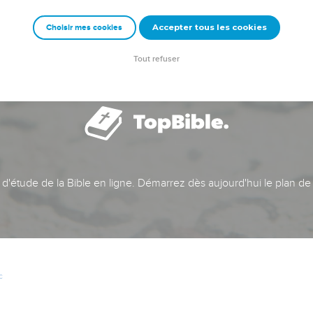
Accepter tous les cookies
Choisir mes cookies
Tout refuser
t d'étude de la Bible en ligne. Démarrez dès aujourd'hui le plan de
c