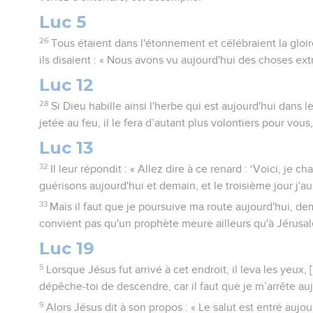
Luc 5
26
Tous étaient dans l'étonnement et célébraient la gloir
ils disaient : « Nous avons vu aujourd'hui des choses extr
Luc 12
28
Si Dieu habille ainsi l'herbe qui est aujourd'hui dans
jetée au feu, il le fera d’autant plus volontiers pour vous
Luc 13
32
Il leur répondit : « Allez dire à ce renard : ‘Voici, je c
guérisons aujourd'hui et demain, et le troisième jour j'aura
33
Mais il faut que je poursuive ma route aujourd'hui, dema
convient pas qu'un prophète meure ailleurs qu'à Jérusal
Luc 19
5
Lorsque Jésus fut arrivé à cet endroit, il leva les yeux, [l
dépêche-toi de descendre, car il faut que je m’arrête auj
9
Alors Jésus dit à son propos : « Le salut est entré aujo