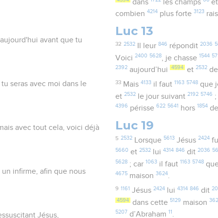
dans
les champs
e
4214
3123
combien
plus forte
rai
Luc 13
s aujourd'hui avant que tu
32
2532
846
2036
5
Il leur
répondit
2400
5628
1544
57
Voici
, je chasse
2392
4594
2532
aujourd’hui
et
de
33
4133
1163
5748
ui tu seras avec moi dans le
Mais
il faut
que 
2532
2192
5746
et
le jour suivant
;
4396
622
5641
1854
périsse
hors
de
Luc 19
mais avec tout cela, voici déjà
5
2532
5613
2424
Lorsque
Jésus
fu
5660
2532
4314
846
2036
5
et
lui
dit
5628
1063
1163
5748
; car
il faut
que
 un infirme, afin que nous
4675
3624
maison
.
9
1161
2424
4314
846
20
Jésus
lui
dit
4594
5129
36
dans cette
maison
5207
11
d’Abraham
.
essuscitant Jésus,