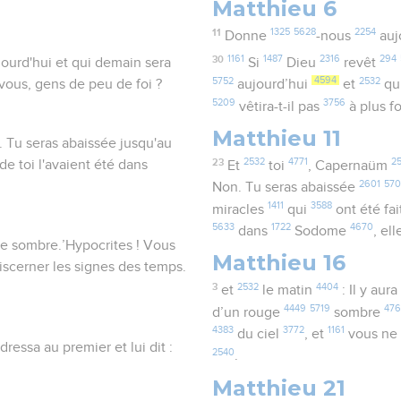
Matthieu 6
11
1325
5628
2254
Donne
-nous
auj
30
1161
1487
2316
294
ujourd'hui et qui demain sera
Si
Dieu
revêt
5752
4594
2532
r vous, gens de peu de foi ?
aujourd’hui
et
qu
5209
3756
vêtira-t-il pas
à plus f
Matthieu 11
. Tu seras abaissée jusqu'au
23
2532
4771
2
de toi l'avaient été dans
Et
toi
, Capernaüm
2601
570
Non. Tu seras abaissée
1411
3588
miracles
qui
ont été fa
5633
1722
4670
dans
Sodome
, el
ouge sombre.’Hypocrites ! Vous
Matthieu 16
iscerner les signes des temps.
3
2532
4404
et
le matin
: Il y aur
4449
5719
47
d’un rouge
sombre
4383
3772
1161
du ciel
, et
vous n
ressa au premier et lui dit :
2540
.
Matthieu 21