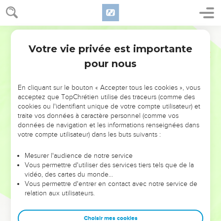
Votre vie privée est importante
pour nous
NE MANQUEZ PAS L’ÉVÉNEMENT
En cliquant sur le bouton « Accepter tous les cookies », vous
DE L’ANNÉE !
acceptez que TopChrétien utilise des traceurs (comme des
cookies ou l'identifiant unique de votre compte utilisateur) et
ET SI LEURS ERREURS POUVAIENT VOUS ÉVITER LES
traite vos données à caractère personnel (comme vos
VOTRES ?
données de navigation et les informations renseignées dans
votre compte utilisateur) dans les buts suivants :
On admire souvent les leaders pour leurs réussites, leur impact,
leur foi ou leur vision. Mais on voit moins les doutes, les erreurs
Mesurer l'audience de notre service
Vous permettre d'utiliser des services tiers tels que de la
et les saisons difficiles qu'ils ont traversés, alors même que ce
vidéo, des cartes du monde…
sont elles qui les ont façonnés.
Vous permettre d'entrer en contact avec notre service de
relation aux utilisateurs.
Dans cette conférence, leaders, entrepreneurs, et responsables
reviennent sur les erreurs marquantes de leur parcours et les
clés pour avancer avec plus de sagesse afin que leurs erreurs
Choisir mes cookies