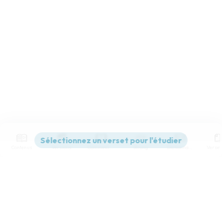
Contenus
Versions
Commentaires
Strong
Dictionnaire
Paramètres de lecture
Afficher les numéros de versets