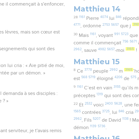
mme il commençait à s'enfoncer,
Matthieu 14
28
1161
4074
846
Pierre
lui
répond
4771
2753
5657
316
, ordonne
que j
s lèvres, mais son cœur est
30
1161
991
5723
Mais
, voyant
que 
756
5671
comme il commençait
nseignements qui sont des
2962
4982
5657
3165
, sauve
-moi
!
Matthieu 15
 lui cria : « Aie pitié de moi,
8
3778
2992
3165
Ce
peuple
m
’h
entée par un démon. »
568
5719
4206
575
est
éloigné
de
9
1161
3155
C’est en vain
qu’ils 
Il demanda à ses disciples :
1319
préceptes
qui sont des 
 ? »
22
2532
2400
5628
Et
voici
, une 
1565
3725
846
29
contrées
, lui
cria
2962
5207
1138
, Fils
de David
! M
1139
5736
démon
.
hant serviteur, je t'avais remis
Matthieu 16