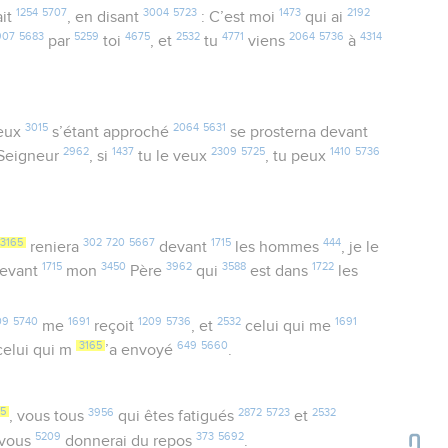
1254
5707
3004
5723
1473
2192
ait
, en disant
: C’est moi
qui ai
907
5683
5259
4675
2532
4771
2064
5736
4314
par
toi
, et
tu
viens
à
3015
2064
5631
reux
s’étant approché
se prosterna devant
2962
1437
2309
5725
1410
5736
 Seigneur
, si
tu le veux
, tu peux
3165
302
720
5667
1715
444
reniera
devant
les hommes
, je le
1715
3450
3962
3588
1722
evant
mon
Père
qui
est dans
les
09
5740
1691
1209
5736
2532
1691
me
reçoit
, et
celui qui me
3165
649
5660
elui qui m
’a envoyé
.
5
3956
2872
5723
2532
, vous tous
qui êtes fatigués
et
5209
373
5692
vous
donnerai du repos
.