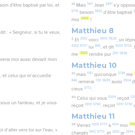
14
1161
2491
oin d'être baptisé par toi, et
Mais
Jean
s’y oppos
5719
5532
besoin
d’être baptisé
3165
moi
!
Matthieu 8
it : « Seigneur, si tu le veux,
2
2532
2400
5628
Et
voici
, un lép
4352
5707
846
3004
5723
lui
, et dit
:
3165
2511
5658
me
rendre pur
.
nierai moi aussi devant mon
Matthieu 10
33
1161
3748
mais
quiconque
me
, et celui qui m’accueille
846
720
5695
2504
renierai
aussi
d
3772
cieux
.
40
5209
12
Celui qui vous
reçoit
 sous un fardeau, et je vous
1209
5740
1209
5736
reçoit
, reçoit
c
Matthieu 11
28
1205
5773
4314
316
Venez
à
moi
 d’aller vers toi sur l'eau. »
5412
5772
2532
2504
chargés
, et
je