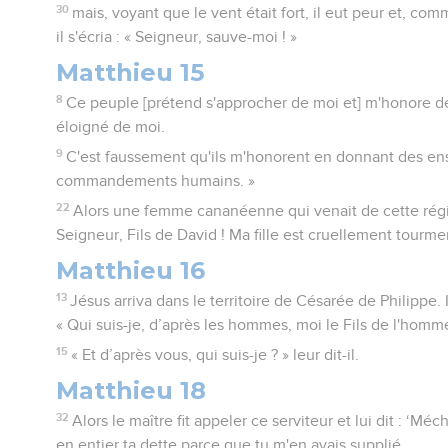
30
mais, voyant que le vent était fort, il eut peur et, co
il s'écria : « Seigneur, sauve-moi ! »
Matthieu 15
8
Ce peuple [prétend s'approcher de moi et] m'honore de
éloigné de moi.
9
C'est faussement qu'ils m'honorent en donnant des e
commandements humains. »
22
Alors une femme cananéenne qui venait de cette région
Seigneur, Fils de David ! Ma fille est cruellement tourm
Matthieu 16
13
Jésus arriva dans le territoire de Césarée de Philippe. 
« Qui suis-je, d’après les hommes, moi le Fils de l'homme
15
« Et d’après vous, qui suis-je ? » leur dit-il.
Matthieu 18
32
Alors le maître fit appeler ce serviteur et lui dit : ‘Méc
en entier ta dette parce que tu m'en avais supplié.