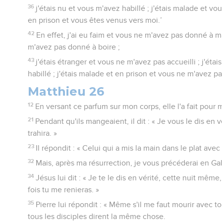
36
j'étais nu et vous m'avez habillé ; j'étais malade et vou
en prison et vous êtes venus vers moi.’
42
En effet, j'ai eu faim et vous ne m'avez pas donné à ma
m'avez pas donné à boire ;
43
j'étais étranger et vous ne m'avez pas accueilli ; j'éta
habillé ; j'étais malade et en prison et vous ne m'avez pa
Matthieu 26
12
En versant ce parfum sur mon corps, elle l'a fait pou
21
Pendant qu'ils mangeaient, il dit : « Je vous le dis en 
trahira. »
23
Il répondit : « Celui qui a mis la main dans le plat avec
32
Mais, après ma résurrection, je vous précéderai en Gal
34
Jésus lui dit : « Je te le dis en vérité, cette nuit même
fois tu me renieras. »
35
Pierre lui répondit : « Même s'il me faut mourir avec toi
tous les disciples dirent la même chose.