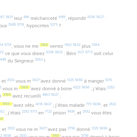
097
5631
846
4189
2036
5627
leur
méchanceté
, répondit
:
3985
5719
5273
vous
, hypocrites
?
04
5719
3165
1492
5632
3364
, vous ne me
verrez
plus
02
2036
5632
2127
5772
ce que vous disiez
: Béni
soit celui
3686
2962
du Seigneur
!
2532
3427
1325
5656
5315
, et
vous m
’avez donné
à manger
2
3165
4222
5656
2252
vous m
’avez donné à boire
; j’étais
3165
4863
5627
m
’avez recueilli
;
3165
4016
5627
770
5656
2532
’avez vêtu
; j’étais malade
, et
662
2252
5713
1722
5438
2532
; j’étais
en
prison
, et
vous êtes
65
.
2532
3427
3756
1325
5656
, et
vous ne m
’avez pas
donné
à
72
5656
2532
3165
3756