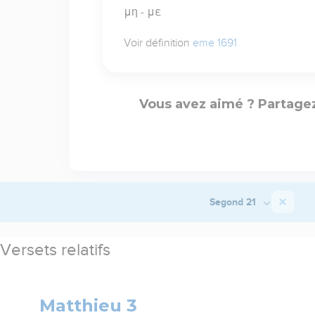
μη - με
Voir définition
eme 1691
Vous avez aimé ? Partagez
Segond 21
Versets relatifs
Matthieu 3