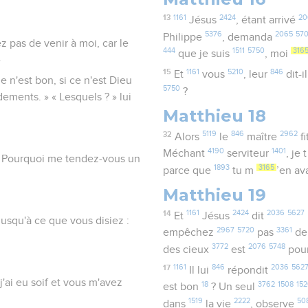
13
1161
2424
20
Jésus
, étant arrivé
5376
2065
57
Philippe
, demanda
z pas de venir à moi, car le
444
1511
5750
316
que je suis
, moi
»
15
1161
5210
846
Et
vous
, leur
dit-i
e n'est bon, si ce n'est Dieu
5750
?
ements. » « Lesquels ? » lui
Matthieu 18
32
5119
846
2962
Alors
le
maître
fi
4190
1401
Méchant
serviteur
, je 
 « Pourquoi me tendez-vous un
1893
3165
parce que
tu m
’en av
Matthieu 19
14
1161
2424
2036
5627
Et
Jésus
dit
jusqu'à ce que vous disiez :
2967
5720
3361
empêchez
pas
de
3772
2076
5748
des cieux
est
pour
17
1161
846
2036
562
Il lui
répondit
j'ai eu soif et vous m'avez
18
3762
1508
15
est bon
? Un seul
1519
2222
50
dans
la vie
, observe