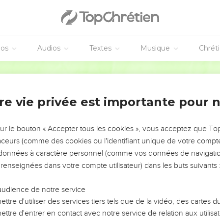
éos
Audios
Textes
Musique
Chrét
re vie privée est importante pour 
NEMENT DE L’ANNÉE !
ÉVITER LES VOTRES ?
sur le bouton « Accepter tous les cookies », vous acceptez que T
traceurs (comme des cookies ou l'identifiant unique de votre compte 
tes, leur impact, leur foi ou leur vision. Mais on voit
s données à caractère personnel (comme vos données de navigatio
fficiles qu'ils ont traversés, alors même que ce sont
 renseignées dans votre compte utilisateur) dans les buts suivants 
audience de notre service
s, et responsables reviennent sur les erreurs
 avancer avec plus de sagesse afin que leurs erreurs
ttre d'utiliser des services tiers tels que de la vidéo, des cartes
un ministère, une équipe, un groupe ou une famille,
ttre d'entrer en contact avec notre service de relation aux utilisat