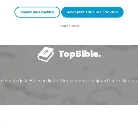
Accepter tous les cookies
Choisir mes cookies
Tout refuser
t d'étude de la Bible en ligne. Démarrez dès aujourd'hui le plan de
c