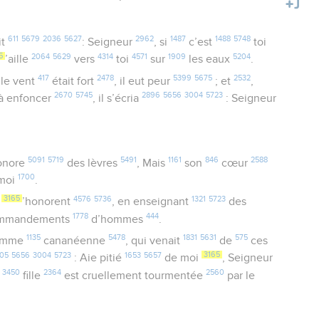
611
5679
2036
5627
2962
1487
1488
5748
it
: Seigneur
, si
c’est
toi
5
2064
5629
4314
4571
1909
5204
’aille
vers
toi
sur
les eaux
.
417
2478
5399
5675
2532
le vent
était fort
, il eut peur
; et
,
2670
5745
2896
5656
3004
5723
à enfoncer
, il s’écria
: Seigneur
5091
5719
5491
1161
846
2588
onore
des lèvres
, Mais
son
cœur
1700
moi
.
3165
4576
5736
1321
5723
m
’honorent
, en enseignant
des
1778
444
commandements
d’hommes
.
1135
5478
1831
5631
575
femme
cananéenne
, qui venait
de
ces
05
5656
3004
5723
1653
5657
3165
: Aie pitié
de moi
, Seigneur
3450
2364
2560
a
fille
est cruellement tourmentée
par le