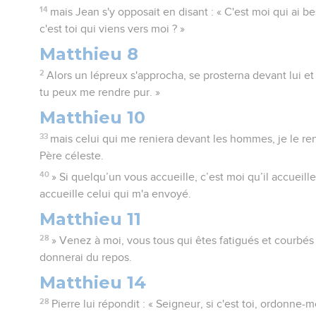
14
mais Jean s'y opposait en disant : « C'est moi qui ai bes
c'est toi qui viens vers moi ? »
Matthieu 8
2
Alors un lépreux s'approcha, se prosterna devant lui et d
tu peux me rendre pur. »
Matthieu 10
33
mais celui qui me reniera devant les hommes, je le re
Père céleste.
40
» Si quelqu’un vous accueille, c’est moi qu’il accueille
accueille celui qui m'a envoyé.
Matthieu 11
28
» Venez à moi, vous tous qui êtes fatigués et courbés
donnerai du repos.
Matthieu 14
28
Pierre lui répondit : « Seigneur, si c'est toi, ordonne-moi