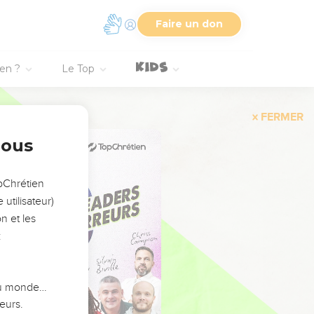
Faire un don
ien ?
Le Top
FERMER
nous
opChrétien
utilisateur)
n et les
:
 du monde…
eurs.