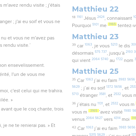
s m'avez rendu visite ; j'étais
Matthieu 22
18
1161
2424
1
Jésus
, connaissant
nger ; j'ai eu soif et vous ne
5101
3165
Pourquoi
me
tentez-
Matthieu 23
is nu et vous ne m'avez pas
39
1063
5213
30
s rendu visite.’
car
, je vous
le dis
575
737
2193
3
désormais
, jusqu’à
2064
5740
1722
qui vient
au
nom
r mon ensevelissement.
Matthieu 25
vérité, l'un de vous me
35
1063
3983
5656
Car
j’ai eu faim
5629
1372
5656
253
; j’ai eu soif
, et
 moi, c'est celui qui me trahira.
5713
3581
2532
étranger
, et
vous 
ilée. »
36
1131
2532
j’étais nu
, et
vous m
, avant que le coq chante, trois
3165
1980
5
vous m
’avez visité
2064
5627
4314
31
venus
vers
moi
, je ne te renierai pas. » Et
42
1063
3983
5656
Car
j’ai eu faim
5315
5629
13