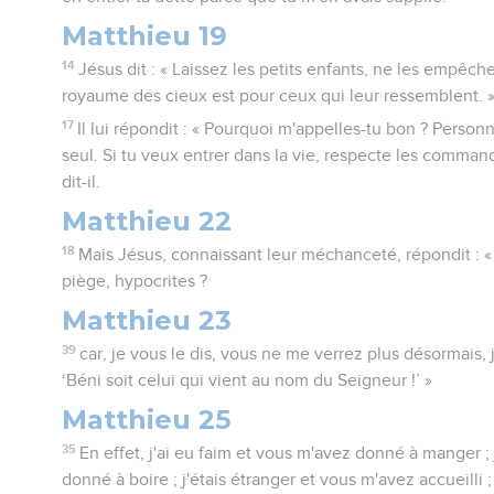
Matthieu 19
14
Jésus dit : « Laissez les petits enfants, ne les empêche
royaume des cieux est pour ceux qui leur ressemblent. 
17
Il lui répondit : « Pourquoi m'appelles-tu bon ? Personn
seul. Si tu veux entrer dans la vie, respecte les command
dit-il.
Matthieu 22
18
Mais Jésus, connaissant leur méchanceté, répondit :
piège, hypocrites ?
Matthieu 23
39
car, je vous le dis, vous ne me verrez plus désormais, 
‘Béni soit celui qui vient au nom du Seigneur !’ »
Matthieu 25
35
En effet, j'ai eu faim et vous m'avez donné à manger ; 
donné à boire ; j'étais étranger et vous m'avez accueilli ;