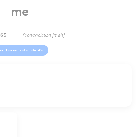
me
165
Prononciation [meh]
oir les versets relatifs