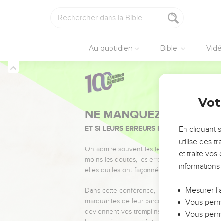
Au quotidien
Bible
Vid
Vot
NE MANQUEZ PAS L’ÉVÉ
ET SI LEURS ERREURS POUVAIENT VOUS 
En cliquant 
utilise des 
On admire souvent les leaders pour leurs réussi
et traite vo
moins les doutes, les erreurs et les saisons di
informations
elles qui les ont façonnés.
Mesurer l'
Dans cette conférence, leaders, entrepreneur
marquantes de leur parcours et les clés pour
Vous perme
deviennent vos tremplins. Que vous guidiez 
Vous perme