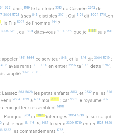
64
5631
1519
3313
2542
dans
le territoire
de Césarée
de
07
3004
5723
846
3101
5101
3004
5719
à ses
disciples
: Qui
dit
-on
5
5207
444
, le Fils
de l’homme
?
3004
5719
5101
3004
5719
3165
1511
l
, qui
dites-vous
que je
suis
4341
5666
846
846
3004
5719
t appeler
ce serviteur
, et lui
dit
:
4671
863
5656
3956
1565
3782
t
’avais remis
en entier
ta
dette
,
3870
5656
ais supplié
;
863
5628
3813
2532
846
: Laissez
les petits enfants
, et
ne les
2064
5629
4314
3165
1063
932
 venir
à
moi
; car
le royaume
5108
 ceux qui leur ressemblent
.
7
5101
3165
3004
5719
: Pourquoi
m
’interroges
-tu sur ce qui
20
18
1161
1487
2309
5719
1525
5629
est le bon
.
Si
tu veux
entrer
83
5657
1785
les commandements
.