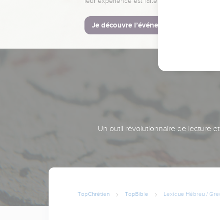
leur expérience est faite pour vous.
Je découvre l’événement
Un outil révolutionnaire de lecture e
TopChrétien
TopBible
Lexique Hébreu / Gre