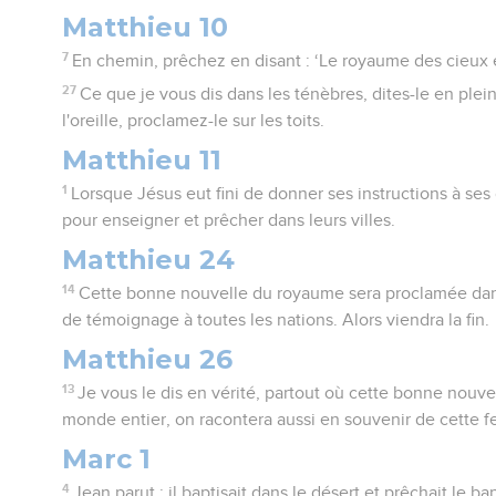
Matthieu 10
7
En chemin, prêchez en disant : ‘Le royaume des cieux 
27
Ce que je vous dis dans les ténèbres, dites-le en plein 
l'oreille, proclamez-le sur les toits.
Matthieu 11
1
Lorsque Jésus eut fini de donner ses instructions à ses d
pour enseigner et prêcher dans leurs villes.
Matthieu 24
14
Cette bonne nouvelle du royaume sera proclamée dans
de témoignage à toutes les nations. Alors viendra la fin.
Matthieu 26
13
Je vous le dis en vérité, partout où cette bonne nouve
monde entier, on racontera aussi en souvenir de cette fe
Marc 1
4
Jean parut ; il baptisait dans le désert et prêchait le