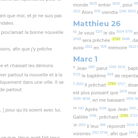
3625
3650
15
monde
entier
, pour
2532
5119
2240
5692
Alors
viendra
sant que moi, et je ne suis pas
Matthieu 26
ndales.
13
5213
3004
5719
Il proclamait la bonne nouvelle
Je vous
le dis
en
2098
2784
5686
sera prêchée
, d
2532
1519
3422
aussi
en
mémoire
voisins, afin que j'y prêche
Marc 1
ée et chassait les démons.
4
2491
1096
5633
Jean
parut
, bap
er partout la nouvelle et à la
5723
908
le baptême
de repent
iquement dans une ville. Il se
7
2532
2784
5707
Il prêchait
, disa
 de partout.
2478
est plus puissant que
moi
3089
5658
2955
5
, en me baissant
14
1161
3326
2491
Après
que Jean
 ] pour qu’ils soient avec lui,
1056
2784
5723
Galilée
, prêchant
38
2532
846
3004
5
Il leur
répondit
2192
5746
2443
voisines
, afin que
t ce que Jésus avait fait pour