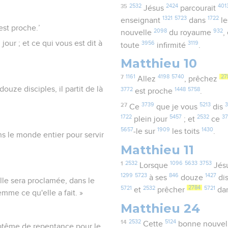
35
2532
2424
401
Jésus
parcourait
1321
5723
1722
enseignant
dans
l
est proche.’
2098
932
nouvelle
du royaume
,
jour ; et ce qui vous est dit à
3956
3119
toute
infirmité
.
Matthieu 10
7
1161
4198
5740
27
Allez
, prêchez
ouze disciples, il partit de là
3772
1448
5758
est proche
.
27
3739
5213
Ce
que je vous
dis
1722
5457
2532
3
plein jour
; et
ce
5657
1909
1430
-le sur
les toits
.
 le monde entier pour servir
Matthieu 11
1
2532
1096
5633
3753
Lorsque
Jés
1299
5723
846
1427
à ses
douze
di
lle sera proclamée, dans le
5721
2532
2784
5721
et
prêcher
da
mme ce qu'elle a fait. »
Matthieu 24
14
2532
5124
Cette
bonne nouvel
 baptême de repentance pour le