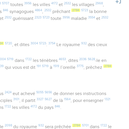
3
5707
3956
4172
2532
2968
toutes
les villes
et
les villages
,
846
4864
2532
2784
5723
es
synagogues
,
prêchant
la bonne
2532
2323
5723
3956
3554
2532
 et
guérissant
toute
maladie
et
84
5720
3004
5723
3754
932
, et dites
:
Le royaume
des cieux
3004
5719
1722
4653
2036
5628
dans
les ténèbres
, dites
-le en
739
191
5719
1519
3775
2784
qui vous est dit
à
l’oreille
, prêchez
2424
5055
5656
us
eut achevé
de donner ses instructions
3101
3327
5627
1564
1321
sciples
, il partit
de là
, pour enseigner
1722
4172
846
ns
les villes
du pays
.
2098
932
2784
5701
1722
le
du royaume
sera prêchée
dans
le