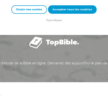
Accepter tous les cookies
Choisir mes cookies
Tout refuser
t d'étude de la Bible en ligne. Démarrez dès aujourd'hui le plan de
c