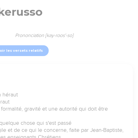
kerusso
Prononciation [kay-roos'-so]
oir les versets relatifs
n héraut
raut
ormalité, gravité et une autorité qui doit être
quelque chose qui s'est passé
le et de ce qui le concerne, faite par Jean-Baptiste,
tres enseignants Chrétiens