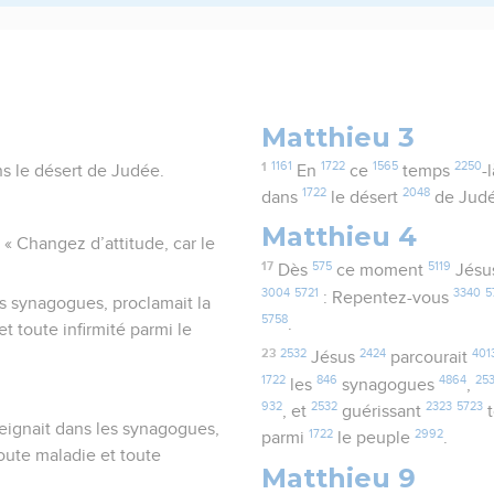
Matthieu 3
1
1161
1722
1565
2250
ns le désert de Judée.
En
ce
temps
-
1722
2048
dans
le désert
de Jud
Matthieu 4
« Changez d’attitude, car le
17
575
5119
Dès
ce moment
Jésu
3004
5721
3340
5
: Repentez-vous
les synagogues, proclamait la
5758
.
 toute infirmité parmi le
23
2532
2424
401
Jésus
parcourait
1722
846
4864
25
les
synagogues
,
932
2532
2323
5723
, et
guérissant
t
enseignait dans les synagogues,
1722
2992
parmi
le peuple
.
oute maladie et toute
Matthieu 9