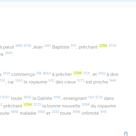
3854
5736
2491
910
2784
5723
là parut
Jean
Baptiste
, prêchant
2449
ée
.
2424
756
5662
2784
5721
2532
s
commença
à prêcher
, et
à dire
720
1063
932
3772
1448
, car
le royaume
des cieux
est proche
3
5707
3650
1056
1321
5723
toute
la Galilée
, enseignant
dans
32
2784
5723
2098
prêchant
la bonne nouvelle
du royaume
3956
3554
2532
3956
3119
oute
maladie
et
toute
infirmité