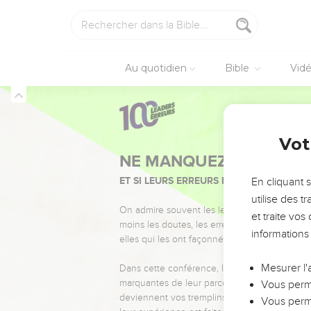
Au quotidien
Bible
Vid
Vot
NE MANQUEZ PAS L’ÉVÉ
ET SI LEURS ERREURS POUVAIENT VOUS 
En cliquant 
utilise des 
On admire souvent les leaders pour leurs réussi
et traite vo
moins les doutes, les erreurs et les saisons di
informations
elles qui les ont façonnés.
Mesurer l'
Dans cette conférence, leaders, entrepreneur
marquantes de leur parcours et les clés pour
Vous perme
deviennent vos tremplins. Que vous guidiez 
Vous perme