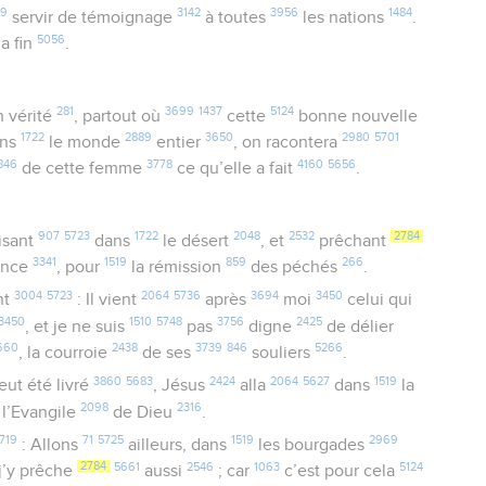
19
3142
3956
1484
servir de témoignage
à toutes
les nations
.
5056
la fin
.
281
3699
1437
5124
 vérité
, partout où
cette
bonne nouvelle
1722
2889
3650
2980
5701
ans
le monde
entier
, on racontera
846
3778
4160
5656
de cette femme
ce qu’elle a fait
.
907
5723
1722
2048
2532
2784
tisant
dans
le désert
, et
prêchant
3341
1519
859
266
ance
, pour
la rémission
des péchés
.
3004
5723
2064
5736
3694
3450
nt
: Il vient
après
moi
celui qui
3450
1510
5748
3756
2425
, et je ne suis
pas
digne
de délier
660
2438
3739
846
5266
, la courroie
de ses
souliers
.
3860
5683
2424
2064
5627
1519
eut été livré
, Jésus
alla
dans
la
2098
2316
l’Evangile
de Dieu
.
719
71
5725
1519
2969
: Allons
ailleurs, dans
les bourgades
2784
5661
2546
1063
5124
j’y prêche
aussi
; car
c’est pour cela