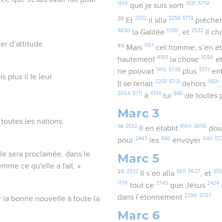
1519
1831
5758
que je suis sorti
.
39
2532
2258
5713
Et
il alla
prêche
3650
1056
2532
la Galilée
, et
il ch
er d’attitude.
45
1161
Mais
cet homme, s’en ét
4183
3056
hautement
la chose
e
1410
5738
3371
ne pouvait
plus
en
 plus il le leur
2258
5713
1854
Il se tenait
dehors
2064
5711
4314
846
à
lui
de toutes 
Marc 3
toutes les nations.
14
2532
4160
5656
Il en établit
dou
2443
846
649
57
pour
les
envoyer
lle sera proclamée, dans le
Marc 5
mme ce qu'elle a fait. »
20
2532
565
5627
253
Il s’en alla
, et
1179
3745
2424
tout ce
que Jésus
2296
5707
dans l’étonnement
.
r la bonne nouvelle à toute la
Marc 6