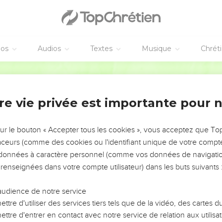
éos
Audios
Textes
Musique
Chrét
re vie privée est importante pour 
NEMENT DE L’ANNÉE !
ÉVITER LES VOTRES ?
sur le bouton « Accepter tous les cookies », vous acceptez que T
traceurs (comme des cookies ou l'identifiant unique de votre compte 
tes, leur impact, leur foi ou leur vision. Mais on voit
s données à caractère personnel (comme vos données de navigatio
fficiles qu'ils ont traversés, alors même que ce sont
 renseignées dans votre compte utilisateur) dans les buts suivants 
audience de notre service
s, et responsables reviennent sur les erreurs
 avancer avec plus de sagesse afin que leurs erreurs
ttre d'utiliser des services tiers tels que de la vidéo, des cartes
un ministère, une équipe, un groupe ou une famille,
ttre d'entrer en contact avec notre service de relation aux utilisat