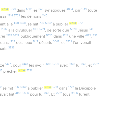
2784
5723
1722
846
4864
1519
r
dans
les
synagogues
, par
toute
1544
5723
1140
assa
les démons
.
1831
5631
756
5662
2784
5721
ant allé
, se mit
à publier
2532
1310
5721
5620
846
t
à la divulguer
, de sorte que
Jésus
1525
5629
5320
1519
4172
235
trer
publiquement
dans
une ville
.
1722
5117
2048
2532
, dans
des lieux
déserts
, et
l’on venait
3836
parts
.
1427
2443
5600
5753
3326
846
2532
ze
, pour
les avoir
avec
lui
, et
25
2784
5721
prêcher
2
756
5662
2784
5721
1722
se mit
à publier
dans
la Décapole
4160
5656
846
2532
3956
avait fait
pour lui
. Et
tous
furent