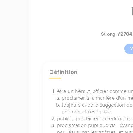
Strong n°2784
V
Définition
être un héraut, officier comme u
proclamer à la manière d'un hé
toujours avec la suggestion de f
écoutée et respectée
publier, proclamer ouvertement: 
proclamation publique de l'évangi
par Jésus, par les apôtres, et au