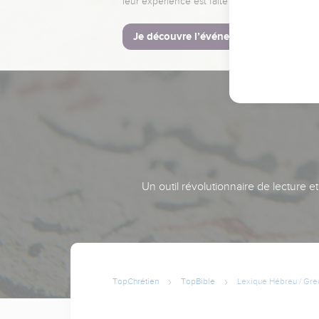
leur expérience est faite pour vous.
Je découvre l’événement
Un outil révolutionnaire de lecture e
TopChrétien
TopBible
Lexique Hébreu / Gre