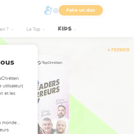
Faire un don
ien ?
Le Top
FERMER
nous
opChrétien
utilisateur)
n et les
:
 du monde…
eurs.