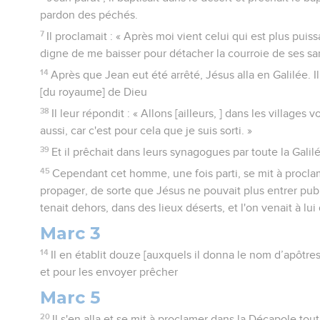
pardon des péchés.
7
Il proclamait : « Après moi vient celui qui est plus puis
digne de me baisser pour détacher la courroie de ses sa
14
Après que Jean eut été arrêté, Jésus alla en Galilée. 
[du royaume] de Dieu
38
Il leur répondit : « Allons [ailleurs, ] dans les villages 
aussi, car c'est pour cela que je suis sorti. »
39
Et il prêchait dans leurs synagogues par toute la Galil
45
Cependant cet homme, une fois parti, se mit à proclam
propager, de sorte que Jésus ne pouvait plus entrer publ
tenait dehors, dans des lieux déserts, et l'on venait à lui
Marc 3
14
Il en établit douze [auxquels il donna le nom d’apôtres,
et pour les envoyer prêcher
Marc 5
20
Il s'en alla et se mit à proclamer dans la Décapole tou