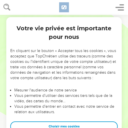
Votre vie privée est importante
pour nous
NE MANQUEZ PAS L’ÉVÉNEMENT
En cliquant sur le bouton « Accepter tous les cookies », vous
DE L’ANNÉE !
acceptez que TopChrétien utilise des traceurs (comme des
cookies ou l'identifiant unique de votre compte utilisateur) et
ET SI LEURS ERREURS POUVAIENT VOUS ÉVITER LES
traite vos données à caractère personnel (comme vos
VOTRES ?
données de navigation et les informations renseignées dans
votre compte utilisateur) dans les buts suivants :
On admire souvent les leaders pour leurs réussites, leur impact,
leur foi ou leur vision. Mais on voit moins les doutes, les erreurs
Mesurer l'audience de notre service
Vous permettre d'utiliser des services tiers tels que de la
et les saisons difficiles qu'ils ont traversés, alors même que ce
vidéo, des cartes du monde…
sont elles qui les ont façonnés.
Vous permettre d'entrer en contact avec notre service de
relation aux utilisateurs.
Dans cette conférence, leaders, entrepreneurs, et responsables
reviennent sur les erreurs marquantes de leur parcours et les
clés pour avancer avec plus de sagesse afin que leurs erreurs
Choisir mes cookies