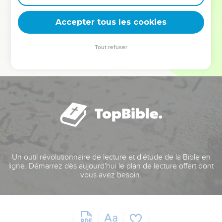
deviennent vos tremplins. Que vous guidiez un ministère, une
équipe, un groupe ou une famille, leur expérience est faite
Accepter tous les cookies
pour vous.
Tout refuser
Je découvre l’événement
Un outil révolutionnaire de lecture et d'étude de la Bible en
ligne. Démarrez dès aujourd'hui le plan de lecture offert dont
vous avez besoin.