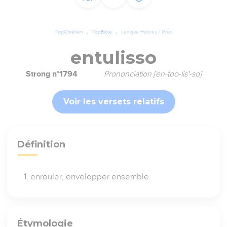
TopChrétien
TopBible
Lexique Hébreu / Grec
entulisso
Strong n°1794
Prononciation [en-too-lis'-so]
Voir les versets relatifs
Définition
enrouler, envelopper ensemble
Étymologie