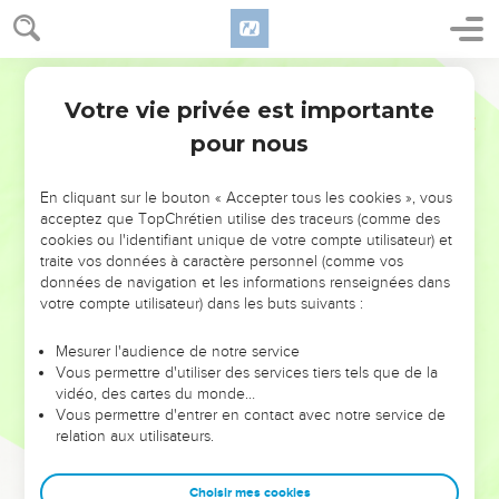
Votre vie privée est importante
pour nous
NE MANQUEZ PAS L’ÉVÉNEMENT
En cliquant sur le bouton « Accepter tous les cookies », vous
DE L’ANNÉE !
acceptez que TopChrétien utilise des traceurs (comme des
cookies ou l'identifiant unique de votre compte utilisateur) et
ET SI LEURS ERREURS POUVAIENT VOUS ÉVITER LES
traite vos données à caractère personnel (comme vos
VOTRES ?
données de navigation et les informations renseignées dans
votre compte utilisateur) dans les buts suivants :
On admire souvent les leaders pour leurs réussites, leur impact,
leur foi ou leur vision. Mais on voit moins les doutes, les erreurs
Mesurer l'audience de notre service
Vous permettre d'utiliser des services tiers tels que de la
et les saisons difficiles qu'ils ont traversés, alors même que ce
vidéo, des cartes du monde…
sont elles qui les ont façonnés.
Vous permettre d'entrer en contact avec notre service de
relation aux utilisateurs.
Dans cette conférence, leaders, entrepreneurs, et responsables
reviennent sur les erreurs marquantes de leur parcours et les
clés pour avancer avec plus de sagesse afin que leurs erreurs
Choisir mes cookies