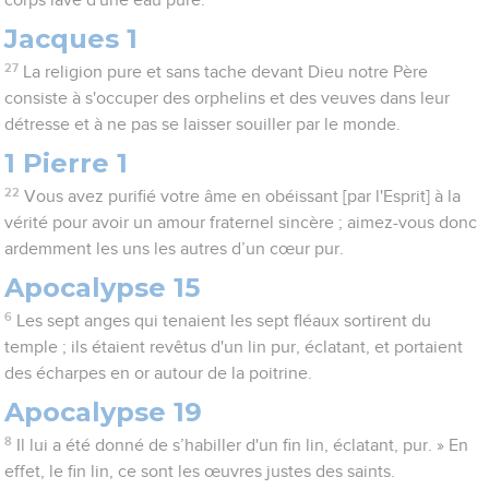
corps lavé d'une eau pure.
Jacques 1
27
La religion pure et sans tache devant Dieu notre Père
consiste à s'occuper des orphelins et des veuves dans leur
détresse et à ne pas se laisser souiller par le monde.
1 Pierre 1
22
Vous avez purifié votre âme en obéissant [par l'Esprit] à la
vérité pour avoir un amour fraternel sincère ; aimez-vous donc
ardemment les uns les autres d’un cœur pur.
Apocalypse 15
6
Les sept anges qui tenaient les sept fléaux sortirent du
temple ; ils étaient revêtus d'un lin pur, éclatant, et portaient
des écharpes en or autour de la poitrine.
Apocalypse 19
8
Il lui a été donné de s’habiller d'un fin lin, éclatant, pur. » En
effet, le fin lin, ce sont les œuvres justes des saints.