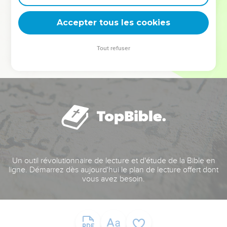
deviennent vos tremplins. Que vous guidiez un ministère, une
équipe, un groupe ou une famille, leur expérience est faite
Accepter tous les cookies
pour vous.
Tout refuser
Je découvre l’événement
Un outil révolutionnaire de lecture et d'étude de la Bible en
ligne. Démarrez dès aujourd'hui le plan de lecture offert dont
vous avez besoin.