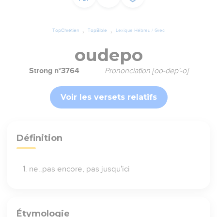
TopChrétien
TopBible
Lexique Hébreu / Grec
oudepo
Strong n°3764
Prononciation [oo-dep'-o]
Voir les versets relatifs
Définition
ne..pas encore, pas jusqu'ici
Étymologie