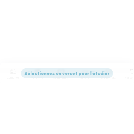
Contenus
Versions
Commentaires
Strong
Dictionnaire
Paramètres de lecture
Afficher les numéros de versets
Mode dyslexique