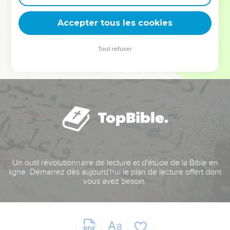
deviennent vos tremplins. Que vous guidiez un ministère, une
équipe, un groupe ou une famille, leur expérience est faite
Accepter tous les cookies
pour vous.
Tout refuser
Je découvre l’événement
Un outil révolutionnaire de lecture et d'étude de la Bible en
ligne. Démarrez dès aujourd'hui le plan de lecture offert dont
vous avez besoin.