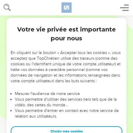
Votre vie privée est importante
pour nous
NE MANQUEZ PAS L’ÉVÉNEMENT
En cliquant sur le bouton « Accepter tous les cookies », vous
DE L’ANNÉE !
acceptez que TopChrétien utilise des traceurs (comme des
cookies ou l'identifiant unique de votre compte utilisateur) et
ET SI LEURS ERREURS POUVAIENT VOUS ÉVITER LES
traite vos données à caractère personnel (comme vos
VOTRES ?
données de navigation et les informations renseignées dans
votre compte utilisateur) dans les buts suivants :
On admire souvent les leaders pour leurs réussites, leur impact,
leur foi ou leur vision. Mais on voit moins les doutes, les erreurs
Mesurer l'audience de notre service
Vous permettre d'utiliser des services tiers tels que de la
et les saisons difficiles qu'ils ont traversés, alors même que ce
vidéo, des cartes du monde…
sont elles qui les ont façonnés.
Vous permettre d'entrer en contact avec notre service de
relation aux utilisateurs.
Dans cette conférence, leaders, entrepreneurs, et responsables
reviennent sur les erreurs marquantes de leur parcours et les
clés pour avancer avec plus de sagesse afin que leurs erreurs
Choisir mes cookies