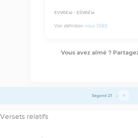
ευνοεω - εὐνοέω
Voir définition
nous 3563
Vous avez aimé ? Partagez
Segond 21
Versets relatifs