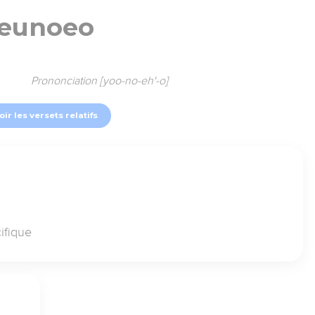
eunoeo
Prononciation [yoo-no-eh'-o]
oir les versets relatifs
ifique