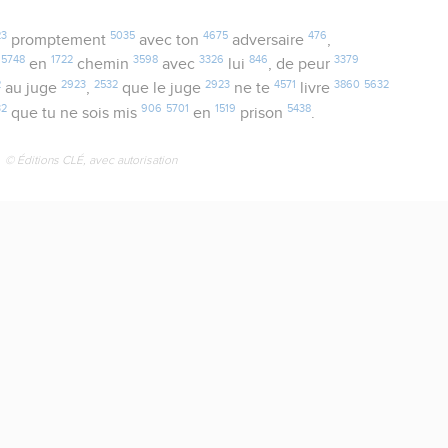
23
5035
4675
476
promptement
avec ton
adversaire
,
5748
1722
3598
3326
846
3379
en
chemin
avec
lui
, de peur
2
2923
2532
2923
4571
3860
5632
au juge
,
que le juge
ne te
livre
32
906
5701
1519
5438
que tu ne sois mis
en
prison
.
© Éditions CLÉ, avec autorisation