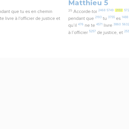
Matthieu 5
25
2468
5749
2132
57
endant que tu es en chemin
Accorde-toi
2193
3755
1488
e livre à l'officier de justice et
pendant que
tu
es
476
4571
3860
563
qu’il
ne te
livre
5257
25
à l’officier
de justice, et