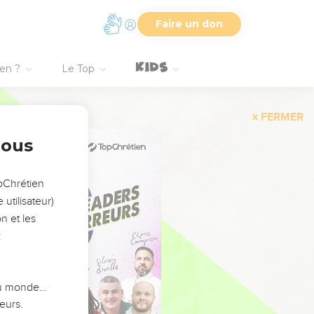
Faire un don
ien ?
Le Top
FERMER
nous
opChrétien
utilisateur)
n et les
:
 du monde…
eurs.