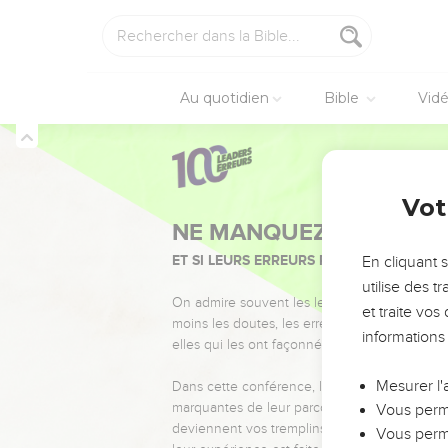
Au quotidien
Bible
Vid
Vot
NE MANQUEZ PAS L’ÉVÉ
ET SI LEURS ERREURS POUVAIENT VOUS 
En cliquant 
utilise des 
On admire souvent les leaders pour leurs réussi
et traite vo
moins les doutes, les erreurs et les saisons di
informations
elles qui les ont façonnés.
Mesurer l'
Dans cette conférence, leaders, entrepreneur
marquantes de leur parcours et les clés pour
Vous perme
deviennent vos tremplins. Que vous guidiez 
Vous perme