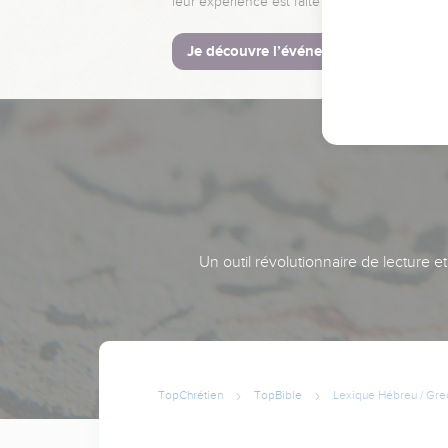
leur expérience est faite pour vous.
Je découvre l’événement
Un outil révolutionnaire de lecture e
TopChrétien
TopBible
Lexique Hébreu / Gre