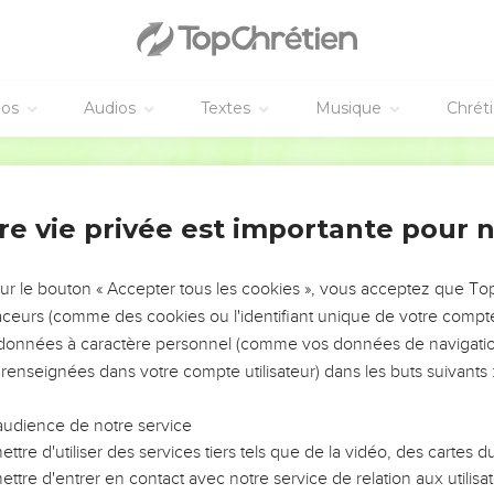
éos
Audios
Textes
Musique
Chrét
re vie privée est importante pour 
NEMENT DE L’ANNÉE !
ÉVITER LES VOTRES ?
sur le bouton « Accepter tous les cookies », vous acceptez que T
traceurs (comme des cookies ou l'identifiant unique de votre compte 
tes, leur impact, leur foi ou leur vision. Mais on voit
s données à caractère personnel (comme vos données de navigatio
fficiles qu'ils ont traversés, alors même que ce sont
 renseignées dans votre compte utilisateur) dans les buts suivants 
audience de notre service
s, et responsables reviennent sur les erreurs
 avancer avec plus de sagesse afin que leurs erreurs
ttre d'utiliser des services tiers tels que de la vidéo, des cartes
un ministère, une équipe, un groupe ou une famille,
ttre d'entrer en contact avec notre service de relation aux utilisat