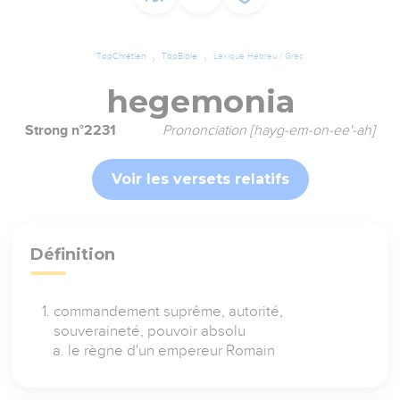
TopChrétien
TopBible
Lexique Hébreu / Grec
hegemonia
Strong n°2231
Prononciation [hayg-em-on-ee'-ah]
Voir les versets relatifs
Définition
commandement suprême, autorité,
souveraineté, pouvoir absolu
le règne d'un empereur Romain