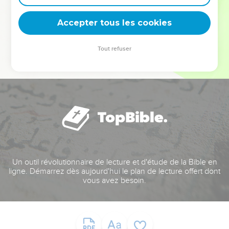
deviennent vos tremplins. Que vous guidiez un ministère, une
équipe, un groupe ou une famille, leur expérience est faite
Accepter tous les cookies
pour vous.
Tout refuser
Je découvre l’événement
Un outil révolutionnaire de lecture et d'étude de la Bible en
ligne. Démarrez dès aujourd'hui le plan de lecture offert dont
vous avez besoin.