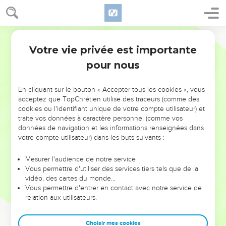
Votre vie privée est importante
pour nous
NE MANQUEZ PAS L’ÉVÉNEMENT
En cliquant sur le bouton « Accepter tous les cookies », vous
DE L’ANNÉE !
acceptez que TopChrétien utilise des traceurs (comme des
cookies ou l'identifiant unique de votre compte utilisateur) et
ET SI LEURS ERREURS POUVAIENT VOUS ÉVITER LES
traite vos données à caractère personnel (comme vos
VOTRES ?
données de navigation et les informations renseignées dans
votre compte utilisateur) dans les buts suivants :
On admire souvent les leaders pour leurs réussites, leur impact,
leur foi ou leur vision. Mais on voit moins les doutes, les erreurs
Mesurer l'audience de notre service
Vous permettre d'utiliser des services tiers tels que de la
et les saisons difficiles qu'ils ont traversés, alors même que ce
vidéo, des cartes du monde…
sont elles qui les ont façonnés.
Vous permettre d'entrer en contact avec notre service de
relation aux utilisateurs.
Dans cette conférence, leaders, entrepreneurs, et responsables
reviennent sur les erreurs marquantes de leur parcours et les
clés pour avancer avec plus de sagesse afin que leurs erreurs
Choisir mes cookies