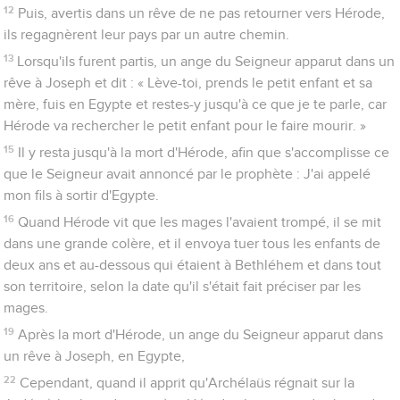
12
Puis, avertis dans un rêve de ne pas retourner vers Hérode,
ils regagnèrent leur pays par un autre chemin.
13
Lorsqu'ils furent partis, un ange du Seigneur apparut dans un
rêve à Joseph et dit : « Lève-toi, prends le petit enfant et sa
mère, fuis en Egypte et restes-y jusqu'à ce que je te parle, car
Hérode va rechercher le petit enfant pour le faire mourir. »
15
Il y resta jusqu'à la mort d'Hérode, afin que s'accomplisse ce
que le Seigneur avait annoncé par le prophète : J'ai appelé
mon fils à sortir d'Egypte.
16
Quand Hérode vit que les mages l'avaient trompé, il se mit
dans une grande colère, et il envoya tuer tous les enfants de
deux ans et au-dessous qui étaient à Bethléhem et dans tout
son territoire, selon la date qu'il s'était fait préciser par les
mages.
19
Après la mort d'Hérode, un ange du Seigneur apparut dans
un rêve à Joseph, en Egypte,
22
Cependant, quand il apprit qu'Archélaüs régnait sur la