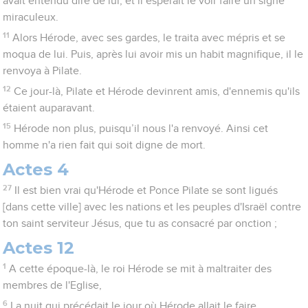
avait entendu dire de lui, et il espérait le voir faire un signe
miraculeux.
11
Alors Hérode, avec ses gardes, le traita avec mépris et se
moqua de lui. Puis, après lui avoir mis un habit magnifique, il le
renvoya à Pilate.
12
Ce jour-là, Pilate et Hérode devinrent amis, d'ennemis qu'ils
étaient auparavant.
15
Hérode non plus, puisqu’il nous l'a renvoyé. Ainsi cet
homme n'a rien fait qui soit digne de mort.
Actes 4
27
Il est bien vrai qu'Hérode et Ponce Pilate se sont ligués
[dans cette ville] avec les nations et les peuples d'Israël contre
ton saint serviteur Jésus, que tu as consacré par onction ;
Actes 12
1
A cette époque-là, le roi Hérode se mit à maltraiter des
membres de l'Eglise,
6
La nuit qui précédait le jour où Hérode allait le faire