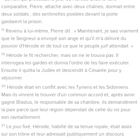
comparaître, Pierre, attaché avec deux chaînes, dormait entre
deux soldats ; des sentinelles postées devant la porte
gardaient la prison.
11
Revenu à lui-même, Pierre dit : « Maintenant, je sais vraiment
que le Seigneur a envoyé son ange et qu'il m'a délivré du
pouvoir d'Hérode et de tout ce que le peuple juif attendait. »
19
Hérode le fit rechercher, mais on ne le trouva pas. Il
interrogea les gardes et donna l'ordre de les faire exécuter.
Ensuite il quitta la Judée et descendit à Césarée pour y
séjourner.
20
Hérode était en conflit avec les Tyriens et les Sidoniens.
Mais ils vinrent le trouver d'un commun accord et, après avoir
gagné Blastus, le responsable de sa chambre, ils demandèrent
la paix parce que leur région dépendait de celle du roi pour
son ravitaillement.
21
Le jour fixé, Hérode, habillé de sa tenue royale, était assis
sur son trône et leur adressait publiquement un discours.