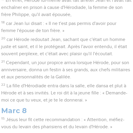
En effet, Hérode lui-même avait fait arrêter Jean et l'avait fait
enchaîner en prison à cause d'Hérodiade, la femme de son
frère Philippe, qu'il avait épousée,
18
car Jean lui disait : « Il ne t'est pas permis d'avoir pour
femme l'épouse de ton frère. »
20
car Hérode redoutait Jean, sachant que c'était un homme
juste et saint, et il le protégeait. Après l'avoir entendu, il était
souvent perplexe, et c'était avec plaisir qu'il l'écoutait.
21
Cependant, un jour propice arriva lorsque Hérode, pour son
anniversaire, donna un festin à ses grands, aux chefs militaires
et aux personnalités de la Galilée.
22
La fille d'Hérodiade entra dans la salle, elle dansa et plut à
Hérode et à ses invités. Le roi dit à la jeune fille : « Demande-
moi ce que tu veux, et je te le donnerai. »
Marc 8
15
Jésus leur fit cette recommandation : « Attention, méfiez-
vous du levain des pharisiens et du levain d'Hérode. »