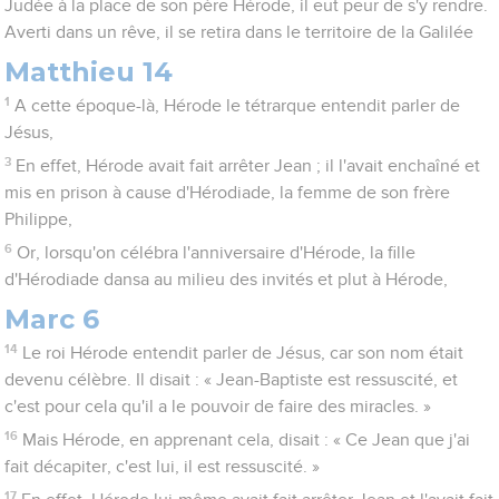
Judée à la place de son père Hérode, il eut peur de s'y rendre.
Averti dans un rêve, il se retira dans le territoire de la Galilée
Matthieu 14
1
A cette époque-là, Hérode le tétrarque entendit parler de
Jésus,
3
En effet, Hérode avait fait arrêter Jean ; il l'avait enchaîné et
mis en prison à cause d'Hérodiade, la femme de son frère
Philippe,
6
Or, lorsqu'on célébra l'anniversaire d'Hérode, la fille
d'Hérodiade dansa au milieu des invités et plut à Hérode,
Marc 6
14
Le roi Hérode entendit parler de Jésus, car son nom était
devenu célèbre. Il disait : « Jean-Baptiste est ressuscité, et
c'est pour cela qu'il a le pouvoir de faire des miracles. »
16
Mais Hérode, en apprenant cela, disait : « Ce Jean que j'ai
fait décapiter, c'est lui, il est ressuscité. »
17