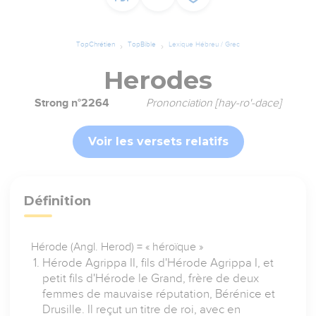
TopChrétien
TopBible
Lexique Hébreu / Grec
Herodes
Strong n°2264
Prononciation [hay-ro'-dace]
Voir les versets relatifs
Définition
Hérode (Angl. Herod) = « héroïque »
Hérode Agrippa II, fils d'Hérode Agrippa I, et
petit fils d'Hérode le Grand, frère de deux
femmes de mauvaise réputation, Bérénice et
Drusille. Il reçut un titre de roi, avec en