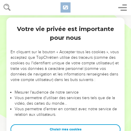
Votre vie privée est importante
pour nous
NE MANQUEZ PAS L’ÉVÉNEMENT
En cliquant sur le bouton « Accepter tous les cookies », vous
DE L’ANNÉE !
acceptez que TopChrétien utilise des traceurs (comme des
cookies ou l'identifiant unique de votre compte utilisateur) et
ET SI LEURS ERREURS POUVAIENT VOUS ÉVITER LES
traite vos données à caractère personnel (comme vos
VOTRES ?
données de navigation et les informations renseignées dans
votre compte utilisateur) dans les buts suivants :
On admire souvent les leaders pour leurs réussites, leur impact,
leur foi ou leur vision. Mais on voit moins les doutes, les erreurs
Mesurer l'audience de notre service
Vous permettre d'utiliser des services tiers tels que de la
et les saisons difficiles qu'ils ont traversés, alors même que ce
vidéo, des cartes du monde…
sont elles qui les ont façonnés.
Vous permettre d'entrer en contact avec notre service de
relation aux utilisateurs.
Dans cette conférence, leaders, entrepreneurs, et responsables
reviennent sur les erreurs marquantes de leur parcours et les
clés pour avancer avec plus de sagesse afin que leurs erreurs
Choisir mes cookies