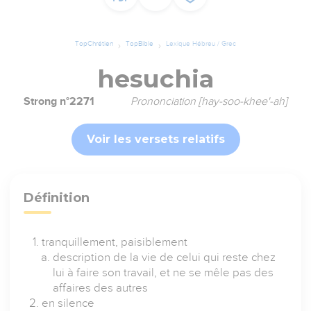
TopChrétien
TopBible
Lexique Hébreu / Grec
hesuchia
Strong n°2271
Prononciation [hay-soo-khee'-ah]
Voir les versets relatifs
Définition
tranquillement, paisiblement
description de la vie de celui qui reste chez
lui à faire son travail, et ne se mêle pas des
affaires des autres
en silence