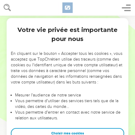
Votre vie privée est importante
pour nous
NE MANQUEZ PAS L’ÉVÉNEMENT
En cliquant sur le bouton « Accepter tous les cookies », vous
DE L’ANNÉE !
acceptez que TopChrétien utilise des traceurs (comme des
cookies ou l'identifiant unique de votre compte utilisateur) et
ET SI LEURS ERREURS POUVAIENT VOUS ÉVITER LES
traite vos données à caractère personnel (comme vos
VOTRES ?
données de navigation et les informations renseignées dans
votre compte utilisateur) dans les buts suivants :
On admire souvent les leaders pour leurs réussites, leur impact,
leur foi ou leur vision. Mais on voit moins les doutes, les erreurs
Mesurer l'audience de notre service
Vous permettre d'utiliser des services tiers tels que de la
et les saisons difficiles qu'ils ont traversés, alors même que ce
vidéo, des cartes du monde…
sont elles qui les ont façonnés.
Vous permettre d'entrer en contact avec notre service de
relation aux utilisateurs.
Dans cette conférence, leaders, entrepreneurs, et responsables
reviennent sur les erreurs marquantes de leur parcours et les
clés pour avancer avec plus de sagesse afin que leurs erreurs
Choisir mes cookies