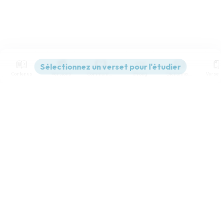
Contenus
Versions
Commentaires
Strong
Dictionnaire
Paramètres de lecture
Afficher les numéros de versets
Mode dyslexique
Désactivé
Simple
Coul
eur
Police d'écriture