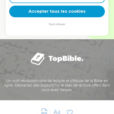
deviennent vos tremplins. Que vous guidiez un ministère, une
équipe, un groupe ou une famille, leur expérience est faite
Accepter tous les cookies
pour vous.
Tout refuser
Je découvre l’événement
Un outil révolutionnaire de lecture et d'étude de la Bible en
ligne. Démarrez dès aujourd'hui le plan de lecture offert dont
vous avez besoin.