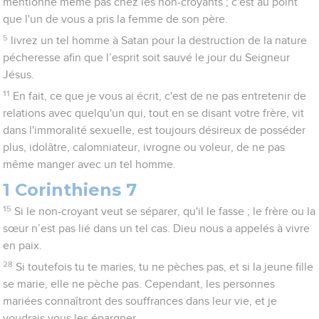
mentionne même pas chez les non-croyants ; c'est au point
que l'un de vous a pris la femme de son père.
5
livrez un tel homme à Satan pour la destruction de la nature
pécheresse afin que l’esprit soit sauvé le jour du Seigneur
Jésus.
11
En fait, ce que je vous ai écrit, c'est de ne pas entretenir de
relations avec quelqu'un qui, tout en se disant votre frère, vit
dans l'immoralité sexuelle, est toujours désireux de posséder
plus, idolâtre, calomniateur, ivrogne ou voleur, de ne pas
même manger avec un tel homme.
1 Corinthiens 7
15
Si le non-croyant veut se séparer, qu'il le fasse ; le frère ou la
sœur n’est pas lié dans un tel cas. Dieu nous a appelés à vivre
en paix.
28
Si toutefois tu te maries, tu ne pèches pas, et si la jeune fille
se marie, elle ne pèche pas. Cependant, les personnes
mariées connaîtront des souffrances dans leur vie, et je
voudrais vous les épargner.