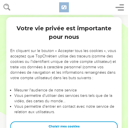
Votre vie privée est importante
pour nous
NE MANQUEZ PAS L’ÉVÉNEMENT
En cliquant sur le bouton « Accepter tous les cookies », vous
DE L’ANNÉE !
acceptez que TopChrétien utilise des traceurs (comme des
cookies ou l'identifiant unique de votre compte utilisateur) et
ET SI LEURS ERREURS POUVAIENT VOUS ÉVITER LES
traite vos données à caractère personnel (comme vos
VOTRES ?
données de navigation et les informations renseignées dans
votre compte utilisateur) dans les buts suivants :
On admire souvent les leaders pour leurs réussites, leur impact,
leur foi ou leur vision. Mais on voit moins les doutes, les erreurs
Mesurer l'audience de notre service
Vous permettre d'utiliser des services tiers tels que de la
et les saisons difficiles qu'ils ont traversés, alors même que ce
vidéo, des cartes du monde…
sont elles qui les ont façonnés.
Vous permettre d'entrer en contact avec notre service de
relation aux utilisateurs.
Dans cette conférence, leaders, entrepreneurs, et responsables
reviennent sur les erreurs marquantes de leur parcours et les
clés pour avancer avec plus de sagesse afin que leurs erreurs
Choisir mes cookies