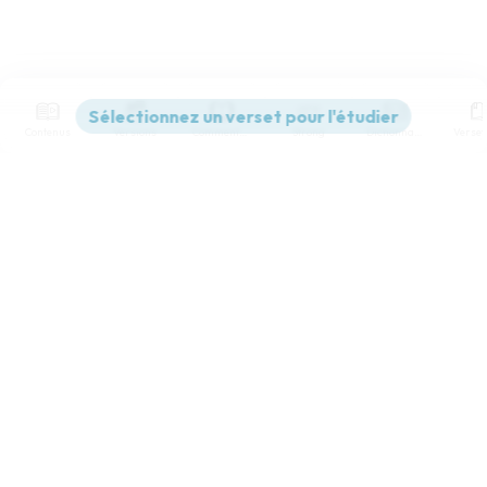
Contenus
Versions
Commentaires
Strong
Dictionnaire
Paramètres de lecture
Afficher les numéros de versets
Mode dyslexique
Désactivé
Simple
Coul
eur
Police d'écriture
Serif
Sans-serif