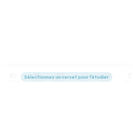
Contenus
Versions
Commentaires
Strong
Dictionnaire
Paramètres de lecture
Afficher les numéros de versets
Mode dyslexique