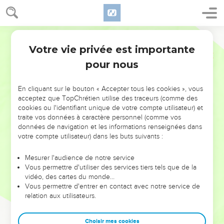
Votre vie privée est importante
pour nous
NE MANQUEZ PAS L’ÉVÉNEMENT
En cliquant sur le bouton « Accepter tous les cookies », vous
DE L’ANNÉE !
acceptez que TopChrétien utilise des traceurs (comme des
cookies ou l'identifiant unique de votre compte utilisateur) et
ET SI LEURS ERREURS POUVAIENT VOUS ÉVITER LES
traite vos données à caractère personnel (comme vos
VOTRES ?
données de navigation et les informations renseignées dans
votre compte utilisateur) dans les buts suivants :
On admire souvent les leaders pour leurs réussites, leur impact,
leur foi ou leur vision. Mais on voit moins les doutes, les erreurs
Mesurer l'audience de notre service
Vous permettre d'utiliser des services tiers tels que de la
et les saisons difficiles qu'ils ont traversés, alors même que ce
vidéo, des cartes du monde…
sont elles qui les ont façonnés.
Vous permettre d'entrer en contact avec notre service de
relation aux utilisateurs.
Dans cette conférence, leaders, entrepreneurs, et responsables
reviennent sur les erreurs marquantes de leur parcours et les
clés pour avancer avec plus de sagesse afin que leurs erreurs
Choisir mes cookies