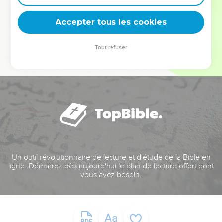
deviennent vos tremplins. Que vous guidiez un ministère, une
équipe, un groupe ou une famille, leur expérience est faite
Accepter tous les cookies
pour vous.
Tout refuser
Je découvre l’événement
Un outil révolutionnaire de lecture et d'étude de la Bible en
ligne. Démarrez dès aujourd'hui le plan de lecture offert dont
vous avez besoin.