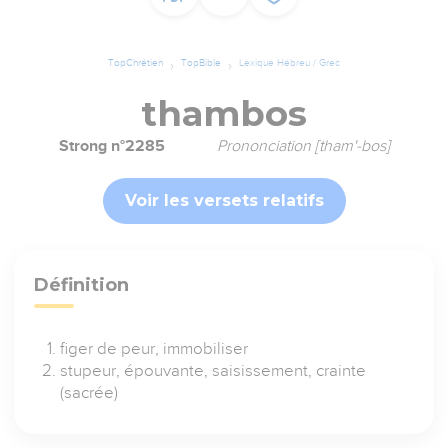
TopChrétien
TopBible
Lexique Hébreu / Grec
thambos
Strong n°2285
Prononciation [tham'-bos]
Voir les versets relatifs
Définition
figer de peur, immobiliser
stupeur, épouvante, saisissement, crainte
(sacrée)