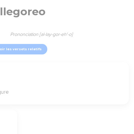
llegoreo
Prononciation [al-lay-gor-eh'-o]
oir les versets relatifs
gure