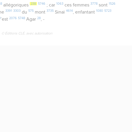
48
238
5746
1063
3778
1526
allégoriques
; car
ces femmes
sont
3391
3303
575
3735
4614
1080
5723
une
du
mont
Sinaï
, enfantant
8
2076
5748
28
’est
Agar
, -
© Éditions CLÉ, avec autorisation