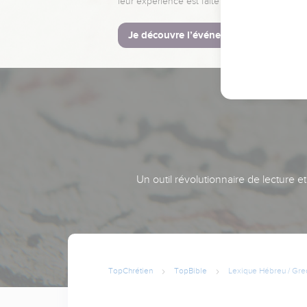
leur expérience est faite pour vous.
Je découvre l’événement
Un outil révolutionnaire de lecture e
TopChrétien
TopBible
Lexique Hébreu / Gre