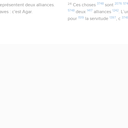
24
3748
2076
57
représentent deux alliances.
Ces choses
sont
5748
1417
1242
ves : c'est Agar.
deux
alliances
. L’
1519
1397
374
pour
la servitude
, c