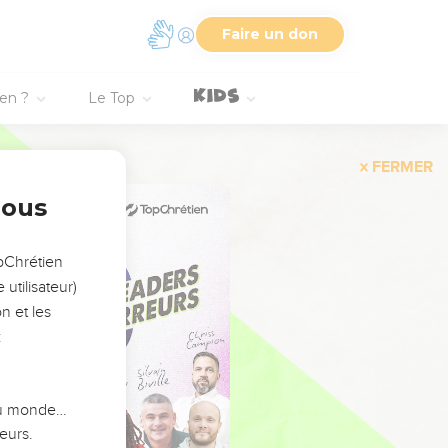
Faire un don
ien ?
Le Top
FERMER
nous
opChrétien
utilisateur)
n et les
:
 du monde…
eurs.