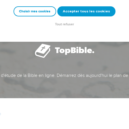
Accepter tous les cookies
Choisir mes cookies
Tout refuser
t d'étude de la Bible en ligne. Démarrez dès aujourd'hui le plan de
c