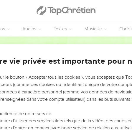
éos
Audios
Textes
Musique
Chrét
re vie privée est importante pour 
NEMENT DE L’ANNÉE !
ÉVITER LES VOTRES ?
sur le bouton « Accepter tous les cookies », vous acceptez que T
traceurs (comme des cookies ou l'identifiant unique de votre compte 
tes, leur impact, leur foi ou leur vision. Mais on voit
s données à caractère personnel (comme vos données de navigatio
fficiles qu'ils ont traversés, alors même que ce sont
 renseignées dans votre compte utilisateur) dans les buts suivants 
audience de notre service
s, et responsables reviennent sur les erreurs
 avancer avec plus de sagesse afin que leurs erreurs
ttre d'utiliser des services tiers tels que de la vidéo, des cartes
un ministère, une équipe, un groupe ou une famille,
ttre d'entrer en contact avec notre service de relation aux utilisat