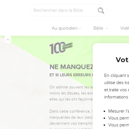
Au quotidien
Bible
Vid
Vot
NE MANQUEZ PAS L’ÉVÉ
ET SI LEURS ERREURS POUVAIENT VOUS 
En cliquant 
utilise des 
On admire souvent les leaders pour leurs réussi
et traite vo
moins les doutes, les erreurs et les saisons di
informations
elles qui les ont façonnés.
Mesurer l'
Dans cette conférence, leaders, entrepreneur
marquantes de leur parcours et les clés pour
Vous perme
deviennent vos tremplins. Que vous guidiez 
Vous perme