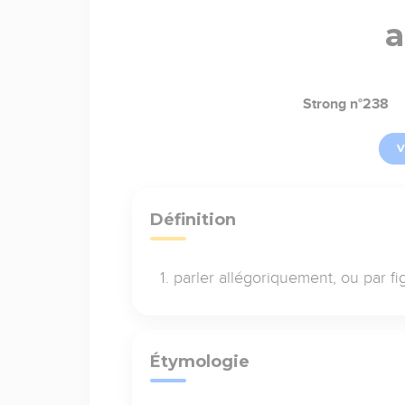
a
Strong n°238
V
Définition
parler allégoriquement, ou par fi
Étymologie