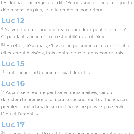
les donna à l'aubergiste et dit : ‘Prends soin de lui, et ce que tu
dépenseras en plus, je te le rendrai à mon retour.’
Luc 12
6
Ne vend-on pas cinq moineaux pour deux petites pièces ?
Cependant, aucun d'eux n'est oublié devant Dieu.
52
En effet, désormais, s'il y a cinq personnes dans une famille,
elles seront divisées, trois contre deux et deux contre trois,
Luc 15
11
Il dit encore : « Un homme avait deux fils.
Luc 16
13
Aucun serviteur ne peut servir deux maîtres, car ou il
détestera le premier et aimera le second, ou il s'attachera au
premier et méprisera le second. Vous ne pouvez pas servir
Dieu et l’argent. »
Luc 17
34
Je vous le dis, cette nuit-là, deux personnes seront dans un