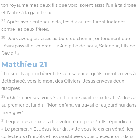
ton royaume mes deux fils que voici soient assis l'un à ta droite
et l'autre à ta gauche. »
24
Après avoir entendu cela, les dix autres furent indignés
contre les deux frères.
30
Deux aveugles, assis au bord du chemin, entendirent que
Jésus passait et crièrent : « Aie pitié de nous, Seigneur, Fils de
David ! »
Matthieu 21
1
Lorsqu'ils approchèrent de Jérusalem et qu'ils furent arrivés à
Bethphagé, vers le mont des Oliviers, Jésus envoya deux
disciples
28
» Qu'en pensez-vous ? Un homme avait deux fils. Il s'adressa
au premier et lui dit : ‘Mon enfant, va travailler aujourd'hui dans
ma vigne.’
31
Lequel des deux a fait la volonté du père ? » Ils répondirent :
« Le premier. » Et Jésus leur dit : « Je vous le dis en vérité, les
collecteurs d’impôts et les prostituées vous précéderont dans