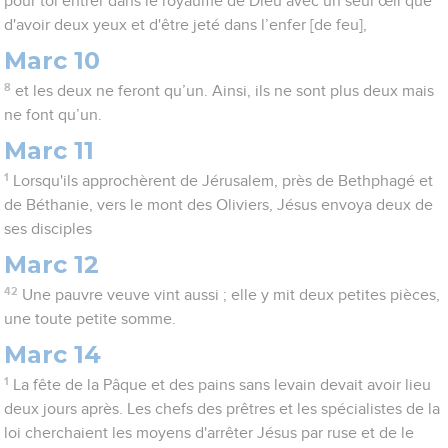
pour toi entrer dans le royaume de Dieu avec un seul œil que
d'avoir deux yeux et d'être jeté dans l’enfer [de feu],
Marc 10
8
et les deux ne feront qu’un. Ainsi, ils ne sont plus deux mais
ne font qu’un.
Marc 11
1
Lorsqu'ils approchèrent de Jérusalem, près de Bethphagé et
de Béthanie, vers le mont des Oliviers, Jésus envoya deux de
ses disciples
Marc 12
42
Une pauvre veuve vint aussi ; elle y mit deux petites pièces,
une toute petite somme.
Marc 14
1
La fête de la Pâque et des pains sans levain devait avoir lieu
deux jours après. Les chefs des prêtres et les spécialistes de la
loi cherchaient les moyens d'arrêter Jésus par ruse et de le