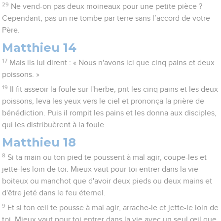
29
Ne vend-on pas deux moineaux pour une petite pièce ?
Cependant, pas un ne tombe par terre sans l’accord de votre
Père.
Matthieu 14
17
Mais ils lui dirent : « Nous n'avons ici que cinq pains et deux
poissons. »
19
Il fit asseoir la foule sur l'herbe, prit les cinq pains et les deux
poissons, leva les yeux vers le ciel et prononça la prière de
bénédiction. Puis il rompit les pains et les donna aux disciples,
qui les distribuèrent à la foule.
Matthieu 18
8
Si ta main ou ton pied te poussent à mal agir, coupe-les et
jette-les loin de toi. Mieux vaut pour toi entrer dans la vie
boiteux ou manchot que d'avoir deux pieds ou deux mains et
d'être jeté dans le feu éternel.
9
Et si ton œil te pousse à mal agir, arrache-le et jette-le loin de
toi. Mieux vaut pour toi entrer dans la vie avec un seul œil que