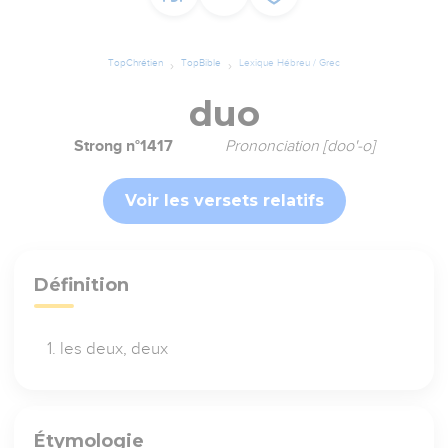
TopChrétien
TopBible
Lexique Hébreu / Grec
duo
Strong n°1417
Prononciation [doo'-o]
Voir les versets relatifs
Définition
les deux, deux
Étymologie