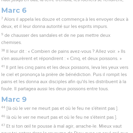
Marc 6
7
Alors il appela les douze et commença à les envoyer deux à
deux, et il leur donna autorité sur les esprits impurs.
9
de chausser des sandales et de ne pas mettre deux
chemises.
38
Il leur dit : « Combien de pains avez-vous ? Allez voir. » Ils
s'en assurèrent et répondirent : « Cinq, et deux poissons. »
41
Il prit les cinq pains et les deux poissons, leva les yeux vers
le ciel et prononça la prière de bénédiction. Puis il rompit les
pains et les donna aux disciples afin qu'ils les distribuent à la
foule. Il partagea aussi les deux poissons entre tous.
Marc 9
44
[là où le ver ne meurt pas et où le feu ne s'éteint pas ].
46
là où le ver ne meurt pas et où le feu ne s'éteint pas ].
47
Et si ton œil te pousse à mal agir, arrache-le. Mieux vaut