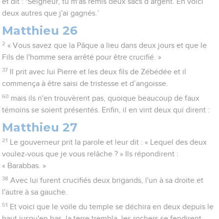
et dit : ‘Seigneur, tu m'as remis deux sacs d’argent. En voici
deux autres que j'ai gagnés.’
Matthieu 26
2
« Vous savez que la Pâque a lieu dans deux jours et que le
Fils de l'homme sera arrêté pour être crucifié. »
37
Il prit avec lui Pierre et les deux fils de Zébédée et il
commença à être saisi de tristesse et d’angoisse.
60
mais ils n'en trouvèrent pas, quoique beaucoup de faux
témoins se soient présentés. Enfin, il en vint deux qui dirent :
Matthieu 27
21
Le gouverneur prit la parole et leur dit : « Lequel des deux
voulez-vous que je vous relâche ? » Ils répondirent :
« Barabbas. »
38
Avec lui furent crucifiés deux brigands, l'un à sa droite et
l'autre à sa gauche.
51
Et voici que le voile du temple se déchira en deux depuis le
haut jusqu'en bas, la terre trembla, les rochers se fendirent,