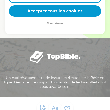
deviennent vos tremplins. Que vous guidiez un ministère, une
équipe, un groupe ou une famille, leur expérience est faite
Accepter tous les cookies
pour vous.
Tout refuser
Je découvre l’événement
Un outil révolutionnaire de lecture et d'étude de la Bible en
ligne. Démarrez dès aujourd'hui le plan de lecture offert dont
vous avez besoin.