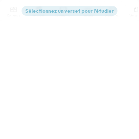
Contenus
Versions
Commentaires
Strong
Dictionnaire
Paramètres de lecture
Afficher les numéros de versets
Mode dyslexique
Désactivé
Simple
Coul
eur
Police d'écriture
Serif
Sans-serif
Taille de texte
Grand
Moyen
Petit