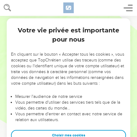
Votre vie privée est importante
pour nous
NE MANQUEZ PAS L’ÉVÉNEMENT
En cliquant sur le bouton « Accepter tous les cookies », vous
DE L’ANNÉE !
acceptez que TopChrétien utilise des traceurs (comme des
cookies ou l'identifiant unique de votre compte utilisateur) et
ET SI LEURS ERREURS POUVAIENT VOUS ÉVITER LES
traite vos données à caractère personnel (comme vos
VOTRES ?
données de navigation et les informations renseignées dans
votre compte utilisateur) dans les buts suivants :
On admire souvent les leaders pour leurs réussites, leur impact,
leur foi ou leur vision. Mais on voit moins les doutes, les erreurs
Mesurer l'audience de notre service
Vous permettre d'utiliser des services tiers tels que de la
et les saisons difficiles qu'ils ont traversés, alors même que ce
vidéo, des cartes du monde…
sont elles qui les ont façonnés.
Vous permettre d'entrer en contact avec notre service de
relation aux utilisateurs.
Dans cette conférence, leaders, entrepreneurs, et responsables
reviennent sur les erreurs marquantes de leur parcours et les
clés pour avancer avec plus de sagesse afin que leurs erreurs
Choisir mes cookies