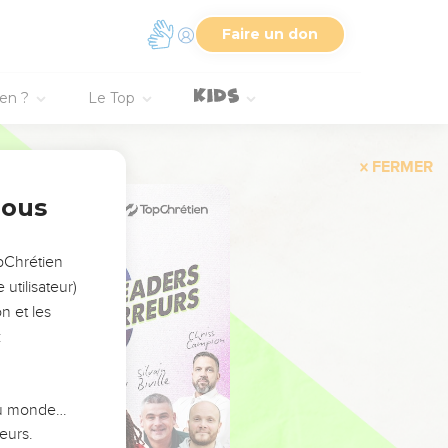
Faire un don
ien ?
Le Top
FERMER
nous
opChrétien
utilisateur)
n et les
:
 du monde…
eurs.