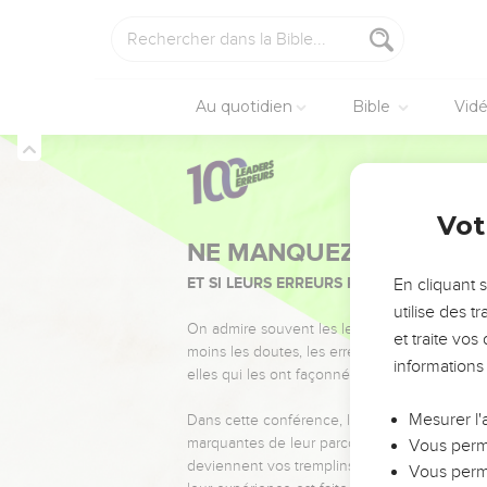
Au quotidien
Bible
Vid
Vot
NE MANQUEZ PAS L’ÉVÉ
ET SI LEURS ERREURS POUVAIENT VOUS 
En cliquant 
utilise des 
On admire souvent les leaders pour leurs réussi
et traite vo
moins les doutes, les erreurs et les saisons di
informations
elles qui les ont façonnés.
Mesurer l'
Dans cette conférence, leaders, entrepreneur
marquantes de leur parcours et les clés pour
Vous perme
deviennent vos tremplins. Que vous guidiez 
Vous perme