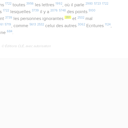
1722
3956
1992
2980
5723
1722
ns
toutes
les lettres
, où il parle
1722
3739
2076
5748
5100
ns
lesquelles
il y a
des points
3739
261
2532
ont
les personnes ignorantes
et
mal
761
5719
5613
2532
3062
1124
, comme
celui des autres
Ecritures
,
684
ine
.
© Éditions CLÉ, avec autorisation