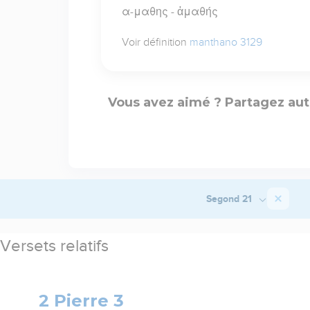
α-μαθης - ἀμαθής
Voir définition
manthano 3129
Vous avez aimé ? Partagez aut
Segond 21
Versets relatifs
2 Pierre 3