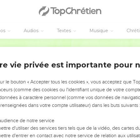
éos
Audios
Textes
Musique
Chrét
re vie privée est importante pour 
NEMENT DE L’ANNÉE !
ÉVITER LES VOTRES ?
sur le bouton « Accepter tous les cookies », vous acceptez que T
traceurs (comme des cookies ou l'identifiant unique de votre compte 
tes, leur impact, leur foi ou leur vision. Mais on voit
s données à caractère personnel (comme vos données de navigatio
fficiles qu'ils ont traversés, alors même que ce sont
 renseignées dans votre compte utilisateur) dans les buts suivants 
audience de notre service
s, et responsables reviennent sur les erreurs
 avancer avec plus de sagesse afin que leurs erreurs
ttre d'utiliser des services tiers tels que de la vidéo, des cartes
un ministère, une équipe, un groupe ou une famille,
ttre d'entrer en contact avec notre service de relation aux utilisat