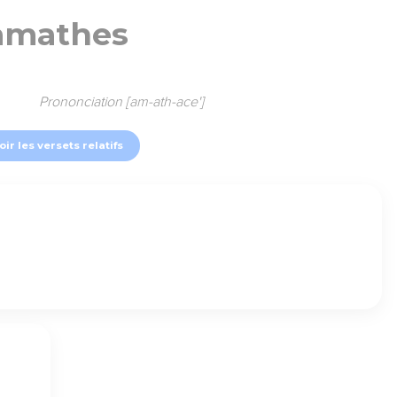
amathes
Prononciation [am-ath-ace']
oir les versets relatifs