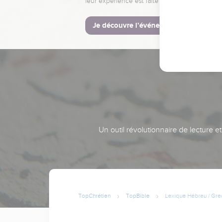
leur expérience est faite pour vous.
Je découvre l’événement
Un outil révolutionnaire de lecture e
TopChrétien
TopBible
Lexique Hébreu / Gre