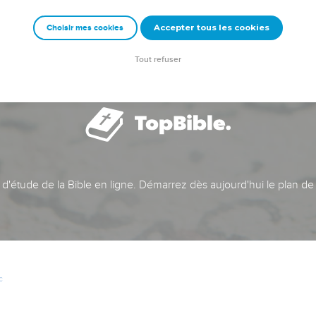
Accepter tous les cookies
Choisir mes cookies
Tout refuser
t d'étude de la Bible en ligne. Démarrez dès aujourd'hui le plan de
c