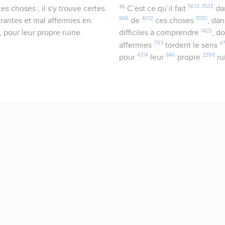
16
5613
2532
ces choses ; il s'y trouve certes
C’est ce qu’il fait
da
846
4012
5130
orantes et mal affermies en
de
ces choses
, da
1425
, pour leur propre ruine.
difficiles à comprendre
, d
793
4
affermies
tordent le sens
4314
846
2398
pour
leur
propre
ru