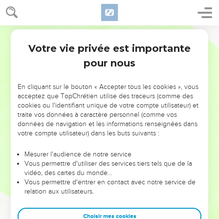
Votre vie privée est importante
pour nous
NE MANQUEZ PAS L’ÉVÉNEMENT
En cliquant sur le bouton « Accepter tous les cookies », vous
DE L’ANNÉE !
acceptez que TopChrétien utilise des traceurs (comme des
cookies ou l'identifiant unique de votre compte utilisateur) et
ET SI LEURS ERREURS POUVAIENT VOUS ÉVITER LES
traite vos données à caractère personnel (comme vos
VOTRES ?
données de navigation et les informations renseignées dans
votre compte utilisateur) dans les buts suivants :
On admire souvent les leaders pour leurs réussites, leur impact,
leur foi ou leur vision. Mais on voit moins les doutes, les erreurs
Mesurer l'audience de notre service
Vous permettre d'utiliser des services tiers tels que de la
et les saisons difficiles qu'ils ont traversés, alors même que ce
vidéo, des cartes du monde…
sont elles qui les ont façonnés.
Vous permettre d'entrer en contact avec notre service de
relation aux utilisateurs.
Dans cette conférence, leaders, entrepreneurs, et responsables
reviennent sur les erreurs marquantes de leur parcours et les
clés pour avancer avec plus de sagesse afin que leurs erreurs
Choisir mes cookies