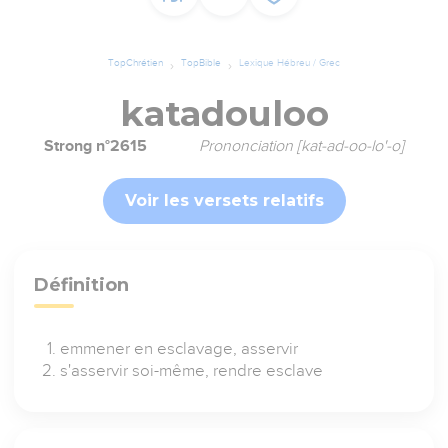
TopChrétien
TopBible
Lexique Hébreu / Grec
katadouloo
Strong n°2615
Prononciation [kat-ad-oo-lo'-o]
Voir les versets relatifs
Définition
emmener en esclavage, asservir
s'asservir soi-même, rendre esclave