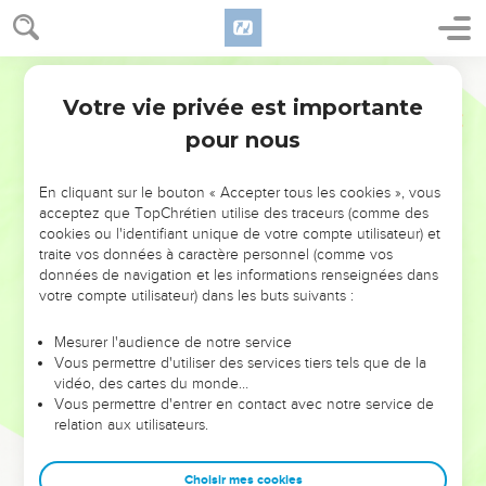
Votre vie privée est importante
pour nous
NE MANQUEZ PAS L’ÉVÉNEMENT
En cliquant sur le bouton « Accepter tous les cookies », vous
DE L’ANNÉE !
acceptez que TopChrétien utilise des traceurs (comme des
cookies ou l'identifiant unique de votre compte utilisateur) et
ET SI LEURS ERREURS POUVAIENT VOUS ÉVITER LES
traite vos données à caractère personnel (comme vos
VOTRES ?
données de navigation et les informations renseignées dans
votre compte utilisateur) dans les buts suivants :
On admire souvent les leaders pour leurs réussites, leur impact,
leur foi ou leur vision. Mais on voit moins les doutes, les erreurs
Mesurer l'audience de notre service
Vous permettre d'utiliser des services tiers tels que de la
et les saisons difficiles qu'ils ont traversés, alors même que ce
vidéo, des cartes du monde…
sont elles qui les ont façonnés.
Vous permettre d'entrer en contact avec notre service de
relation aux utilisateurs.
Dans cette conférence, leaders, entrepreneurs, et responsables
reviennent sur les erreurs marquantes de leur parcours et les
clés pour avancer avec plus de sagesse afin que leurs erreurs
Choisir mes cookies