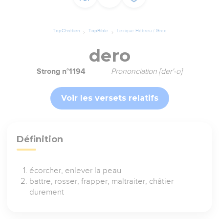
TopChrétien
TopBible
Lexique Hébreu / Grec
dero
Strong n°1194
Prononciation [der'-o]
Voir les versets relatifs
Définition
écorcher, enlever la peau
battre, rosser, frapper, maltraiter, châtier
durement