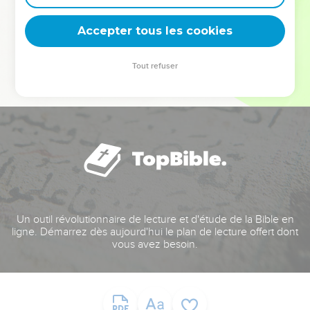
deviennent vos tremplins. Que vous guidiez un ministère, une
équipe, un groupe ou une famille, leur expérience est faite
Accepter tous les cookies
pour vous.
Tout refuser
Je découvre l’événement
Un outil révolutionnaire de lecture et d'étude de la Bible en
ligne. Démarrez dès aujourd'hui le plan de lecture offert dont
vous avez besoin.