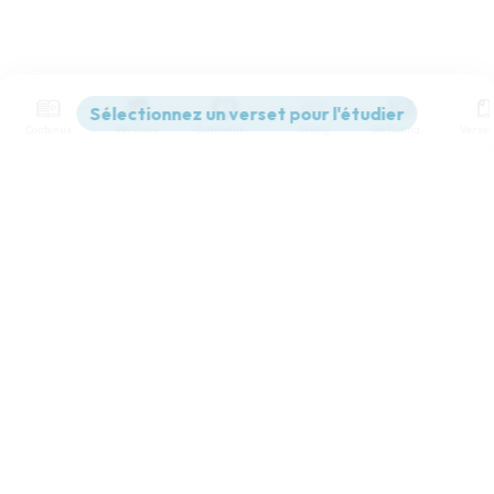
Contenus
Versions
Commentaires
Strong
Dictionnaire
Paramètres de lecture
Afficher les numéros de versets
Mode dyslexique
Désactivé
Simple
Coul
eur
Police d'écriture
Serif
Sans-serif