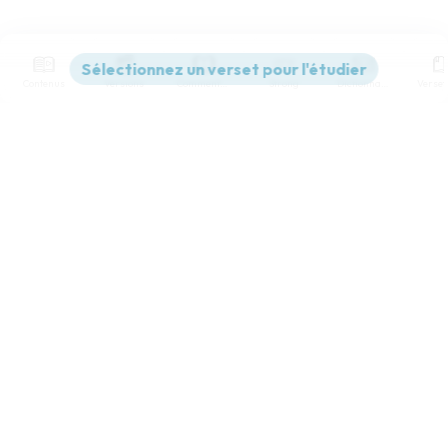
Contenus
Versions
Commentaires
Strong
Dictionnaire
Paramètres de lecture
Afficher les numéros de versets
Mode dyslexique
Désactivé
Simple
Coul
eur
Police d'écriture
Serif
Sans-serif
Taille de texte