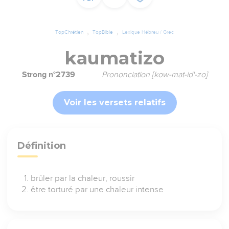
TopChrétien
TopBible
Lexique Hébreu / Grec
kaumatizo
Strong n°2739
Prononciation [kow-mat-id'-zo]
Voir les versets relatifs
Définition
brûler par la chaleur, roussir
être torturé par une chaleur intense