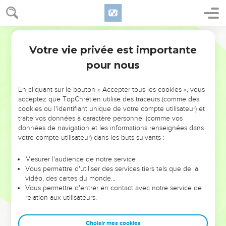
Votre vie privée est importante
pour nous
NE MANQUEZ PAS L’ÉVÉNEMENT
En cliquant sur le bouton « Accepter tous les cookies », vous
DE L’ANNÉE !
acceptez que TopChrétien utilise des traceurs (comme des
cookies ou l'identifiant unique de votre compte utilisateur) et
ET SI LEURS ERREURS POUVAIENT VOUS ÉVITER LES
traite vos données à caractère personnel (comme vos
VOTRES ?
données de navigation et les informations renseignées dans
votre compte utilisateur) dans les buts suivants :
On admire souvent les leaders pour leurs réussites, leur impact,
leur foi ou leur vision. Mais on voit moins les doutes, les erreurs
Mesurer l'audience de notre service
Vous permettre d'utiliser des services tiers tels que de la
et les saisons difficiles qu'ils ont traversés, alors même que ce
vidéo, des cartes du monde…
sont elles qui les ont façonnés.
Vous permettre d'entrer en contact avec notre service de
relation aux utilisateurs.
Dans cette conférence, leaders, entrepreneurs, et responsables
reviennent sur les erreurs marquantes de leur parcours et les
clés pour avancer avec plus de sagesse afin que leurs erreurs
Choisir mes cookies