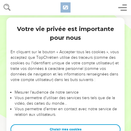
Votre vie privée est importante
pour nous
NE MANQUEZ PAS L’ÉVÉNEMENT
En cliquant sur le bouton « Accepter tous les cookies », vous
DE L’ANNÉE !
acceptez que TopChrétien utilise des traceurs (comme des
cookies ou l'identifiant unique de votre compte utilisateur) et
ET SI LEURS ERREURS POUVAIENT VOUS ÉVITER LES
traite vos données à caractère personnel (comme vos
VOTRES ?
données de navigation et les informations renseignées dans
votre compte utilisateur) dans les buts suivants :
On admire souvent les leaders pour leurs réussites, leur impact,
leur foi ou leur vision. Mais on voit moins les doutes, les erreurs
Mesurer l'audience de notre service
Vous permettre d'utiliser des services tiers tels que de la
et les saisons difficiles qu'ils ont traversés, alors même que ce
vidéo, des cartes du monde…
sont elles qui les ont façonnés.
Vous permettre d'entrer en contact avec notre service de
relation aux utilisateurs.
Dans cette conférence, leaders, entrepreneurs, et responsables
reviennent sur les erreurs marquantes de leur parcours et les
clés pour avancer avec plus de sagesse afin que leurs erreurs
Choisir mes cookies