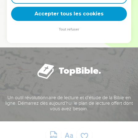
deviennent vos tremplins. Que vous guidiez un ministère, une
équipe, un groupe ou une famille, leur expérience est faite
Accepter tous les cookies
pour vous.
Tout refuser
Je découvre l’événement
Un outil révolutionnaire de lecture et d'étude de la Bible en
ligne. Démarrez dès aujourd'hui le plan de lecture offert dont
vous avez besoin.