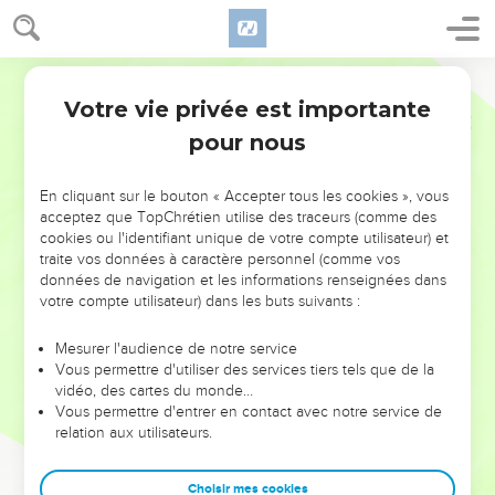
Votre vie privée est importante
pour nous
NE MANQUEZ PAS L’ÉVÉNEMENT
En cliquant sur le bouton « Accepter tous les cookies », vous
DE L’ANNÉE !
acceptez que TopChrétien utilise des traceurs (comme des
cookies ou l'identifiant unique de votre compte utilisateur) et
ET SI LEURS ERREURS POUVAIENT VOUS ÉVITER LES
traite vos données à caractère personnel (comme vos
VOTRES ?
données de navigation et les informations renseignées dans
votre compte utilisateur) dans les buts suivants :
On admire souvent les leaders pour leurs réussites, leur impact,
leur foi ou leur vision. Mais on voit moins les doutes, les erreurs
Mesurer l'audience de notre service
Vous permettre d'utiliser des services tiers tels que de la
et les saisons difficiles qu'ils ont traversés, alors même que ce
vidéo, des cartes du monde…
sont elles qui les ont façonnés.
Vous permettre d'entrer en contact avec notre service de
relation aux utilisateurs.
Dans cette conférence, leaders, entrepreneurs, et responsables
reviennent sur les erreurs marquantes de leur parcours et les
clés pour avancer avec plus de sagesse afin que leurs erreurs
Choisir mes cookies