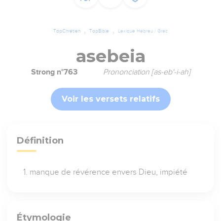
TopChrétien
TopBible
Lexique Hébreu / Grec
asebeia
Strong n°763
Prononciation [as-eb'-i-ah]
Voir les versets relatifs
Définition
manque de révérence envers Dieu, impiété
Étymologie