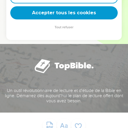
deviennent vos tremplins. Que vous guidiez un ministère, une
équipe, un groupe ou une famille, leur expérience est faite
Accepter tous les cookies
pour vous.
Tout refuser
Je découvre l’événement
Un outil révolutionnaire de lecture et d'étude de la Bible en
ligne. Démarrez dès aujourd'hui le plan de lecture offert dont
vous avez besoin.