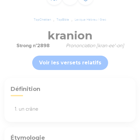
TopChrétien
TopBible
Lexique Hébreu / Grec
kranion
Strong n°2898
Prononciation [kran-ee'-on]
Voir les versets relatifs
Définition
un crâne
Étymologie