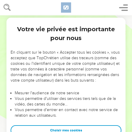
Votre vie privée est importante
pour nous
NE MANQUEZ PAS L’ÉVÉNEMENT
En cliquant sur le bouton « Accepter tous les cookies », vous
DE L’ANNÉE !
acceptez que TopChrétien utilise des traceurs (comme des
cookies ou l'identifiant unique de votre compte utilisateur) et
ET SI LEURS ERREURS POUVAIENT VOUS ÉVITER LES
traite vos données à caractère personnel (comme vos
VOTRES ?
données de navigation et les informations renseignées dans
votre compte utilisateur) dans les buts suivants :
On admire souvent les leaders pour leurs réussites, leur impact,
leur foi ou leur vision. Mais on voit moins les doutes, les erreurs
Mesurer l'audience de notre service
Vous permettre d'utiliser des services tiers tels que de la
et les saisons difficiles qu'ils ont traversés, alors même que ce
vidéo, des cartes du monde…
sont elles qui les ont façonnés.
Vous permettre d'entrer en contact avec notre service de
relation aux utilisateurs.
Dans cette conférence, leaders, entrepreneurs, et responsables
reviennent sur les erreurs marquantes de leur parcours et les
clés pour avancer avec plus de sagesse afin que leurs erreurs
Choisir mes cookies