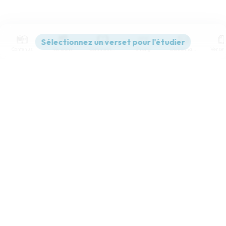
Contenus
Versions
Commentaires
Strong
Dictionnaire
Paramètres de lecture
Afficher les numéros de versets
Mode dyslexique
Désactivé
Simple
Coul
eur
Police d'écriture
Serif
Sans-serif