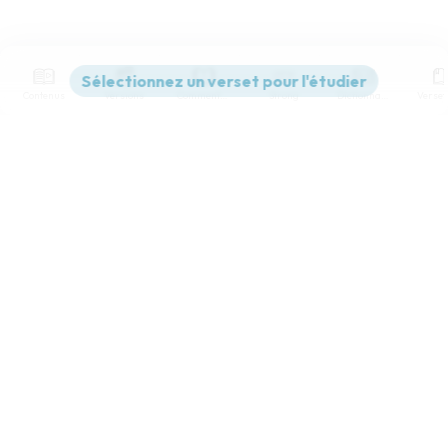
Contenus
Versions
Commentaires
Strong
Dictionnaire
Paramètres de lecture
Afficher les numéros de versets
Mode dyslexique
Désactivé
Simple
Coul
eur
Police d'écriture
Serif
Sans-serif