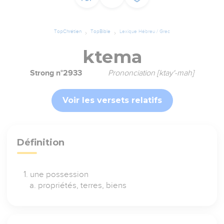
TopChrétien
TopBible
Lexique Hébreu / Grec
ktema
Strong n°2933
Prononciation [ktay'-mah]
Voir les versets relatifs
Définition
une possession
propriétés, terres, biens