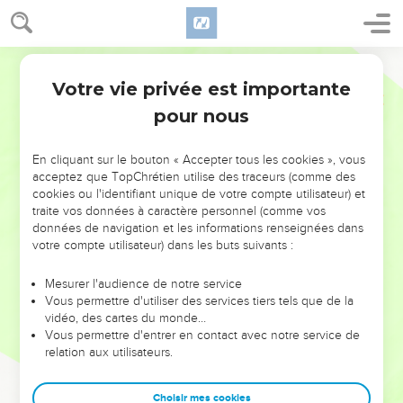
Votre vie privée est importante
pour nous
NE MANQUEZ PAS L’ÉVÉNEMENT
En cliquant sur le bouton « Accepter tous les cookies », vous
DE L’ANNÉE !
acceptez que TopChrétien utilise des traceurs (comme des
cookies ou l'identifiant unique de votre compte utilisateur) et
ET SI LEURS ERREURS POUVAIENT VOUS ÉVITER LES
traite vos données à caractère personnel (comme vos
VOTRES ?
données de navigation et les informations renseignées dans
votre compte utilisateur) dans les buts suivants :
On admire souvent les leaders pour leurs réussites, leur impact,
leur foi ou leur vision. Mais on voit moins les doutes, les erreurs
Mesurer l'audience de notre service
Vous permettre d'utiliser des services tiers tels que de la
et les saisons difficiles qu'ils ont traversés, alors même que ce
vidéo, des cartes du monde…
sont elles qui les ont façonnés.
Vous permettre d'entrer en contact avec notre service de
relation aux utilisateurs.
Dans cette conférence, leaders, entrepreneurs, et responsables
reviennent sur les erreurs marquantes de leur parcours et les
clés pour avancer avec plus de sagesse afin que leurs erreurs
Choisir mes cookies